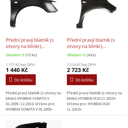
p
i
s
p
r
o
d
Přední pravý blatník (s
Přední pravý blatník (s
u
otvory na blinkr)
otvory na blinkr)
k
HYUNDAI SONATA V
HYUNDAI IX20 11.2010+
Skladem 𖠿
(>5 ks)
Skladem 𖠿
(4 ks)
t
01.2005–12.2010
ů
1 171 Kč bez DPH
2 214 Kč bez DPH
1 440 Kč
2 723 Kč
Do košíku
Do košíku
Přední pravý blatník (s otvory na
Přední pravý blatník (s otvory na
blinkr) HYUNDAI SONATA V
blinkr) HYUNDAI IX20 11.2010+.
01.2005–12.2010. Určeno pro:
Určeno pro: HYUNDAI IX20
HYUNDAI SONATA V 01.2005–
11.2010+.
12.2010.