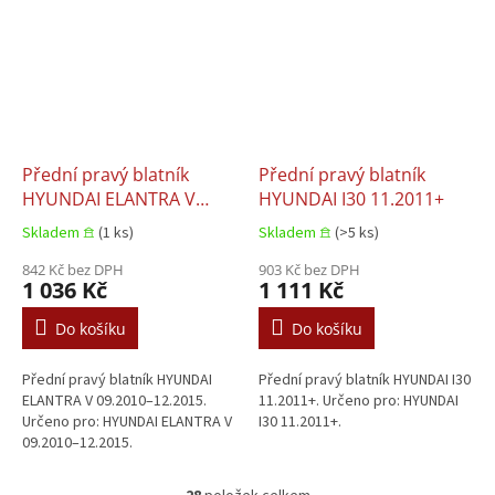
Přední pravý blatník
Přední pravý blatník
HYUNDAI ELANTRA V
HYUNDAI I30 11.2011+
09.2010–12.2015
Skladem 𖠿
(1 ks)
Skladem 𖠿
(>5 ks)
842 Kč bez DPH
903 Kč bez DPH
1 036 Kč
1 111 Kč
Do košíku
Do košíku
Přední pravý blatník HYUNDAI
Přední pravý blatník HYUNDAI I30
ELANTRA V 09.2010–12.2015.
11.2011+. Určeno pro: HYUNDAI
Určeno pro: HYUNDAI ELANTRA V
I30 11.2011+.
09.2010–12.2015.