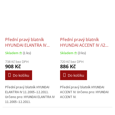
Přední pravý blatník
Přední pravý blatník
HYUNDAI ELANTRA IV
HYUNDAI ACCENT IV /i25/
11.2005–12.2011
SOLARIS 11.2010-03.2017
Skladem 𖠿
(1 ks)
Skladem 𖠿
(3 ks)
738 Kč bez DPH
720 Kč bez DPH
908 Kč
886 Kč
Do košíku
Do košíku
Přední pravý blatník HYUNDAI
Přední pravý blatník HYUNDAI
ELANTRA IV 11.2005–12.2011.
ACCENT IV. Určeno pro: HYUNDAI
Určeno pro: HYUNDAI ELANTRA IV
ACCENT IV.
11.2005–12.2011.