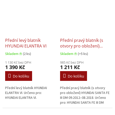
Přední levý blatník
Přední pravý blatník (s
HYUNDAI ELANTRA VI
otvory pro obložení)
HYUNDAI SANTA FE III DM
Skladem 𖠿
(2 ks)
Skladem 𖠿
(>5 ks)
09.2012–08.2018
1 130 Kč bez DPH
985 Kč bez DPH
1 390 Kč
1 211 Kč
Do košíku
Do košíku
Přední levý blatník HYUNDAI
Přední pravý blatník (s otvory
ELANTRA VI. Určeno pro:
pro obložení) HYUNDAI SANTA FE
HYUNDAI ELANTRA VI.
III DM 09.2012–08.2018. Určeno
pro: HYUNDAI SANTA FE III DM
09.2012–08.2018.