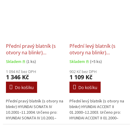
Přední pravý blatník (s
Přední levý blatník (s
otvory na blinkr)
otvory na blinkr)
HYUNDAI SONATA IV
HYUNDAI ACCENT II
Skladem 𖠿
(1 ks)
Skladem 𖠿
(>5 ks)
10.2001–11.2004
01.2000–12.2003
1 094 Kč bez DPH
902 Kč bez DPH
1 346 Kč
1 109 Kč
Do košíku
Do košíku
Přední pravý blatník (s otvory na
Přední levý blatník (s otvory na
blinkr) HYUNDAI SONATA IV
blinkr) HYUNDAI ACCENT II
10.2001–11.2004. Určeno pro:
01.2000–12.2003. Určeno pro:
HYUNDAI SONATA IV 10.2001–
HYUNDAI ACCENT II 01.2000–
11.2004.
12.2003.