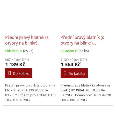
Přední pravý blatník (s
Přední pravý blatník (s
otvory na blinkr)
otvory na blinkr)
HYUNDAI I30 10.2007–
HYUNDAI I20 I 08.2008–
Skladem 𖠿
(>5 ks)
Skladem 𖠿
(>5 ks)
03.2012
03.2012
967 Kč bez DPH
1 109 Kč bez DPH
1 189 Kč
1 364 Kč
Do košíku
Do košíku
Přední pravý blatník (s otvory na
Přední pravý blatník (s otvory na
blinkr) HYUNDAI I30 10.2007–
blinkr) HYUNDAI I20 I 08.2008–
03.2012. Určeno pro: HYUNDAI I30
03.2012. Určeno pro: HYUNDAI I20
10.2007–03.2012.
I 08.2008–03.2012.