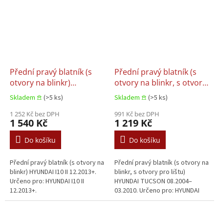
Přední pravý blatník (s
Přední pravý blatník (s
otvory na blinkr)
otvory na blinkr, s otvory
HYUNDAI I10 II 12.2013+
pro lištu) HYUNDAI
Skladem 𖠿
(>5 ks)
Skladem 𖠿
(>5 ks)
TUCSON 08.2004–03.2010
1 252 Kč bez DPH
991 Kč bez DPH
1 540 Kč
1 219 Kč
Do košíku
Do košíku
Přední pravý blatník (s otvory na
Přední pravý blatník (s otvory na
blinkr) HYUNDAI I10 II 12.2013+.
blinkr, s otvory pro lištu)
Určeno pro: HYUNDAI I10 II
HYUNDAI TUCSON 08.2004–
12.2013+.
03.2010. Určeno pro: HYUNDAI
TUCSON 08.2004–03.2010.