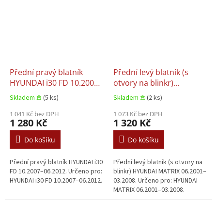
Přední pravý blatník
Přední levý blatník (s
HYUNDAI i30 FD 10.2007–
otvory na blinkr)
06.2012
HYUNDAI MATRIX
Skladem 𖠿
(5 ks)
Skladem 𖠿
(2 ks)
06.2001–03.2008
1 041 Kč bez DPH
1 073 Kč bez DPH
1 280 Kč
1 320 Kč
Do košíku
Do košíku
Přední pravý blatník HYUNDAI i30
Přední levý blatník (s otvory na
FD 10.2007–06.2012. Určeno pro:
blinkr) HYUNDAI MATRIX 06.2001–
HYUNDAI i30 FD 10.2007–06.2012.
03.2008. Určeno pro: HYUNDAI
MATRIX 06.2001–03.2008.