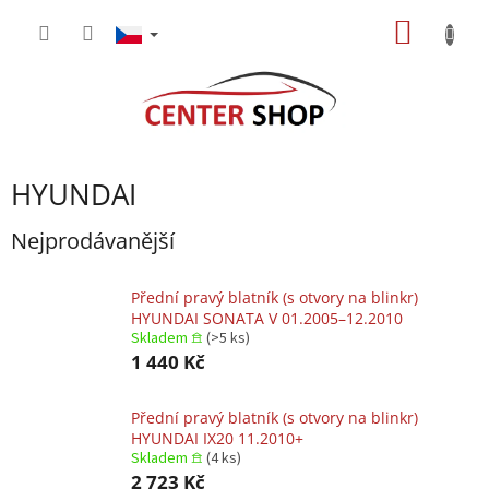
Přejít
NÁKUP
na
obsah
KOŠÍK
HYUNDAI
Nejprodávanější
Přední pravý blatník (s otvory na blinkr)
HYUNDAI SONATA V 01.2005–12.2010
Skladem 𖠿
(>5 ks)
1 440 Kč
Přední pravý blatník (s otvory na blinkr)
HYUNDAI IX20 11.2010+
Skladem 𖠿
(4 ks)
2 723 Kč