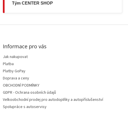
Tým CENTER SHOP
Z
á
p
a
Informace pro vás
t
Jak nakupovat
í
Platba
Platby GoPay
Doprava a ceny
OBCHODNÍ PODMÍNKY
GDPR - Ochrana osobních údajů
Velkoobchodní prodej pro autodoplňky a autopříslušenství
Spolupráce s autoservisy