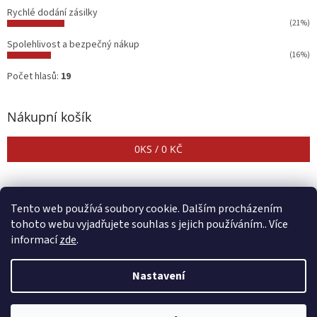
Rychlé dodání zásilky
(21%)
Spolehlivost a bezpečný nákup
(16%)
Počet hlasů:
19
Nákupní košík
0
KS /
0 KČ
Tento web používá soubory cookie. Dalším procházením
tohoto webu vyjadřujete souhlas s jejich používáním.. Více
informací
zde
.
Vytvořil Shoptet
Nastavení
Copyright 2026
CENTER SHOP
. Všechna práva vyhrazena.
Upravit