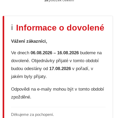
28
položek celkem
O
v
l
á
d
Informace o dovolené
ℹ️
a
c
í
Vážení zákazníci,
p
r
v
Ve dnech
06.08.2026 – 16.08.2026
budeme na
k
dovolené. Objednávky přijaté v tomto období
y
v
budou odeslány od
17.08.2026
v pořadí, v
ý
jakém byly přijaty.
p
i
s
Odpovědi na e-maily mohou být v tomto období
u
zpožděné.
Děkujeme za pochopení.