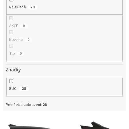
Na skladě
28
AKCE
0
Novinka
0
Tip
0
Značky
BLIC
28
Položek k zobrazení:
28
V
ý