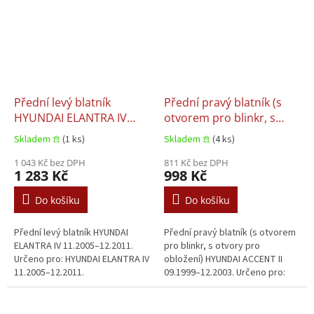
Přední levý blatník
Přední pravý blatník (s
HYUNDAI ELANTRA IV
otvorem pro blinkr, s
11.2005–12.2011
otvory pro obložení)
Skladem 𖠿
(1 ks)
Skladem 𖠿
(4 ks)
HYUNDAI ACCENT II
1 043 Kč bez DPH
09.1999–12.2003
811 Kč bez DPH
1 283 Kč
998 Kč
Do košíku
Do košíku
Přední levý blatník HYUNDAI
Přední pravý blatník (s otvorem
ELANTRA IV 11.2005–12.2011.
pro blinkr, s otvory pro
Určeno pro: HYUNDAI ELANTRA IV
obložení) HYUNDAI ACCENT II
11.2005–12.2011.
09.1999–12.2003. Určeno pro:
HYUNDAI ACCENT II 09.1999–
12.2003.