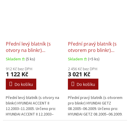
Přední levý blatník (s
Přední pravý blatník (s
otvory na blinkr)
otvorem pro blinkr)
HYUNDAI ACCENT II
HYUNDAI GETZ 08.2005–
Skladem 𖠿
(5 ks)
Skladem 𖠿
(>5 ks)
12.2003–11.2005
06.2009
912 Kč bez DPH
2 456 Kč bez DPH
1 122 Kč
3 021 Kč
Do košíku
Do košíku
Přední levý blatník (s otvory na
Přední pravý blatník (s otvorem
blinkr) HYUNDAI ACCENT II
pro blinkr) HYUNDAI GETZ
12.2003–11.2005. Určeno pro:
08.2005–06.2009. Určeno pro:
HYUNDAI ACCENT II 12.2003–
HYUNDAI GETZ 08.2005–06.2009.
11.2005.