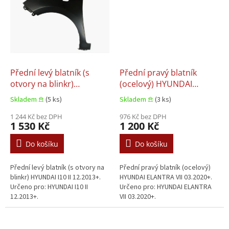
Přední levý blatník (s
Přední pravý blatník
otvory na blinkr)
(ocelový) HYUNDAI
HYUNDAI I10 II 12.2013+
ELANTRA VII 03.2020+
Skladem 𖠿
(5 ks)
Skladem 𖠿
(3 ks)
1 244 Kč bez DPH
976 Kč bez DPH
1 530 Kč
1 200 Kč
Do košíku
Do košíku
Přední levý blatník (s otvory na
Přední pravý blatník (ocelový)
blinkr) HYUNDAI I10 II 12.2013+.
HYUNDAI ELANTRA VII 03.2020+.
Určeno pro: HYUNDAI I10 II
Určeno pro: HYUNDAI ELANTRA
12.2013+.
VII 03.2020+.