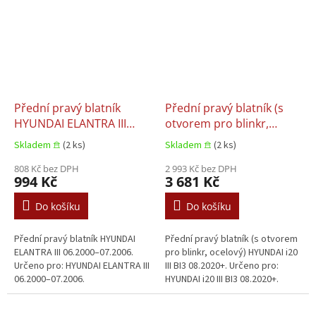
Přední pravý blatník
Přední pravý blatník (s
HYUNDAI ELANTRA III
otvorem pro blinkr,
06.2000–07.2006
ocelový) HYUNDAI i20 III
Skladem 𖠿
(2 ks)
Skladem 𖠿
(2 ks)
BI3 08.2020+
808 Kč bez DPH
2 993 Kč bez DPH
994 Kč
3 681 Kč
Do košíku
Do košíku
Přední pravý blatník HYUNDAI
Přední pravý blatník (s otvorem
ELANTRA III 06.2000–07.2006.
pro blinkr, ocelový) HYUNDAI i20
Určeno pro: HYUNDAI ELANTRA III
III BI3 08.2020+. Určeno pro:
06.2000–07.2006.
HYUNDAI i20 III BI3 08.2020+.