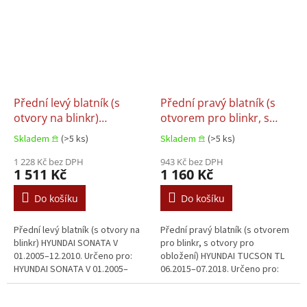
Přední levý blatník (s
Přední pravý blatník (s
otvory na blinkr)
otvorem pro blinkr, s
HYUNDAI SONATA V
otvory pro obložení)
Skladem 𖠿
(>5 ks)
Skladem 𖠿
(>5 ks)
01.2005–12.2010
HYUNDAI TUCSON TL
1 228 Kč bez DPH
06.2015–07.2018
943 Kč bez DPH
1 511 Kč
1 160 Kč
Do košíku
Do košíku
Přední levý blatník (s otvory na
Přední pravý blatník (s otvorem
blinkr) HYUNDAI SONATA V
pro blinkr, s otvory pro
01.2005–12.2010. Určeno pro:
obložení) HYUNDAI TUCSON TL
HYUNDAI SONATA V 01.2005–
06.2015–07.2018. Určeno pro:
12.2010.
HYUNDAI TUCSON TL 06.2015–
07.2018.