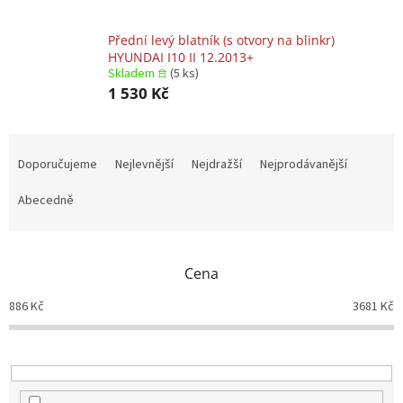
Přední levý blatník (s otvory na blinkr)
HYUNDAI I10 II 12.2013+
Skladem 𖠿
(5 ks)
1 530 Kč
Ř
a
Doporučujeme
Nejlevnější
Nejdražší
Nejprodávanější
z
e
Abecedně
n
í
p
Cena
r
o
886
Kč
3681
Kč
d
u
k
t
ů