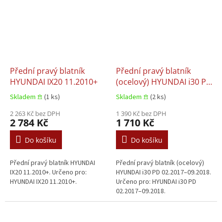
Přední pravý blatník
Přední pravý blatník
HYUNDAI IX20 11.2010+
(ocelový) HYUNDAI i30 PD
02.2017–09.2018
Skladem 𖠿
(1 ks)
Skladem 𖠿
(2 ks)
2 263 Kč bez DPH
1 390 Kč bez DPH
2 784 Kč
1 710 Kč
Do košíku
Do košíku
Přední pravý blatník HYUNDAI
Přední pravý blatník (ocelový)
IX20 11.2010+. Určeno pro:
HYUNDAI i30 PD 02.2017–09.2018.
HYUNDAI IX20 11.2010+.
Určeno pro: HYUNDAI i30 PD
02.2017–09.2018.