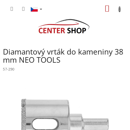
Přejít
NÁKUP
na
obsah
KOŠÍK
Diamantový vrták do kameniny 38
mm NEO TOOLS
57-290