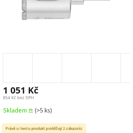
1 051 Kč
854 Kč bez DPH
Měrná
Skladem 𖠿
(>5 ks)
cena:
Právě si tento produkt prohlížejí 2 zákazníci