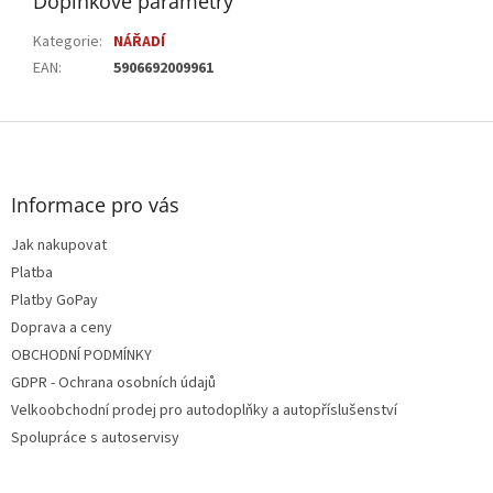
Doplňkové parametry
Kategorie
:
NÁŘADÍ
EAN
:
5906692009961
Z
á
p
a
Informace pro vás
t
Jak nakupovat
í
Platba
Platby GoPay
Doprava a ceny
OBCHODNÍ PODMÍNKY
GDPR - Ochrana osobních údajů
Velkoobchodní prodej pro autodoplňky a autopříslušenství
Spolupráce s autoservisy