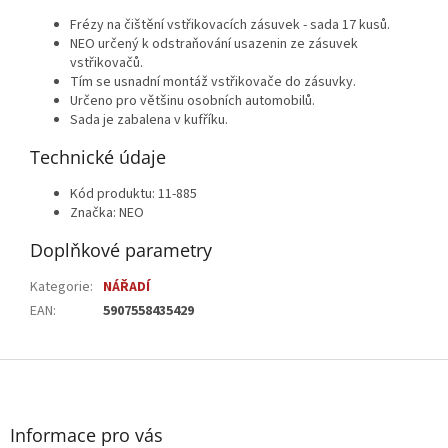
Frézy na čištění vstřikovacích zásuvek - sada 17 kusů.
NEO určený k odstraňování usazenin ze zásuvek
vstřikovačů.
Tím se usnadní montáž vstřikovače do zásuvky.
Určeno pro většinu osobních automobilů.
Sada je zabalena v kufříku.
Technické údaje
Kód produktu: 11-885
Značka: NEO
Doplňkové parametry
Kategorie
:
NÁŘADÍ
EAN
:
5907558435429
Z
á
p
a
Informace pro vás