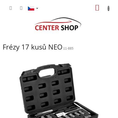
Přejít
NÁKUP
na
obsah
KOŠÍK
Frézy 17 kusů NEO
11-885