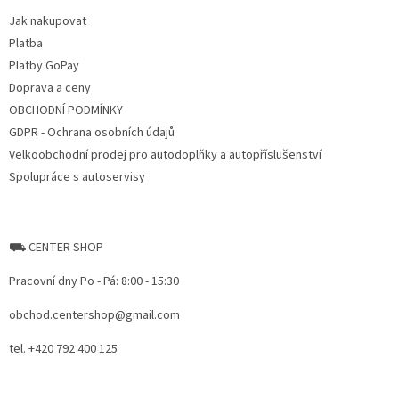
t
Jak nakupovat
í
Platba
Platby GoPay
Doprava a ceny
OBCHODNÍ PODMÍNKY
GDPR - Ochrana osobních údajů
Velkoobchodní prodej pro autodoplňky a autopříslušenství
Spolupráce s autoservisy
⛟ CENTER SHOP
Pracovní dny Po - Pá: 8:00 - 15:30
obchod.centershop@gmail.com
tel. +420 792 400 125