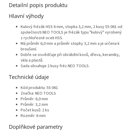
Detailní popis produktu
Hlavní výhody
Kulový frézák HSS 6 mm, stopka 3,2 mm, 2 kusy 55-061 od
společnosti NEO TOOLS je frézák typu "kulový" vyrobený
z rychlořezné oceli HSS.
Má průměr 6,0 mm a průměr stopky 3,2 mm a je určena k
broušení.
Dobře se osvědčuje při obrábění kovů, dřeva, keramiky,
skla a plastů.
Sada obsahuje 2 kusy fréz NEO TOOLS.
Technické údaje
Kód produktu: 55-061
Značka: NEO TOOLS
Průměr: 6,0 mm
Průměr: 3,2 mm
Počet kusů: 2 ks
Rozměr: 6 mm
Doplňkové parametry