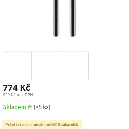
774 Kč
629 Kč bez DPH
Měrná
Skladem 𖠿
(>5 ks)
cena:
Právě si tento produkt prohlíží 5 zákazníků