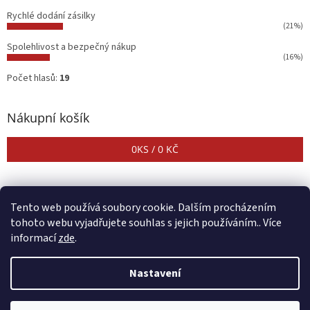
Rychlé dodání zásilky
(21%)
Spolehlivost a bezpečný nákup
(16%)
Počet hlasů:
19
Nákupní košík
0
KS /
0 KČ
Tento web používá soubory cookie. Dalším procházením
tohoto webu vyjadřujete souhlas s jejich používáním.. Více
informací
zde
.
Vytvořil Shoptet
Nastavení
Copyright 2026
CENTER SHOP
. Všechna práva vyhrazena.
Upravit