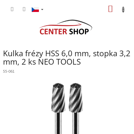
Přejít
NÁKUP
na
obsah
KOŠÍK
Kulka frézy HSS 6,0 mm, stopka 3,2
mm, 2 ks NEO TOOLS
55-061