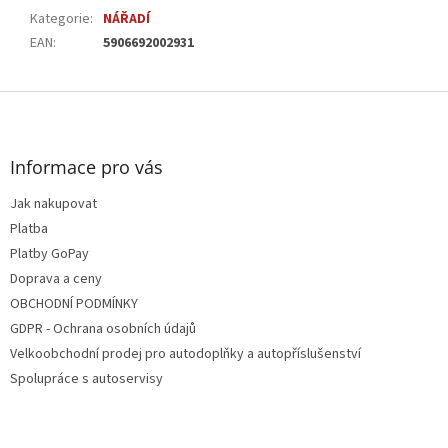
Kategorie
:
NÁŘADÍ
EAN
:
5906692002931
Z
á
p
a
Informace pro vás
t
Jak nakupovat
í
Platba
Platby GoPay
Doprava a ceny
OBCHODNÍ PODMÍNKY
GDPR - Ochrana osobních údajů
Velkoobchodní prodej pro autodoplňky a autopříslušenství
Spolupráce s autoservisy