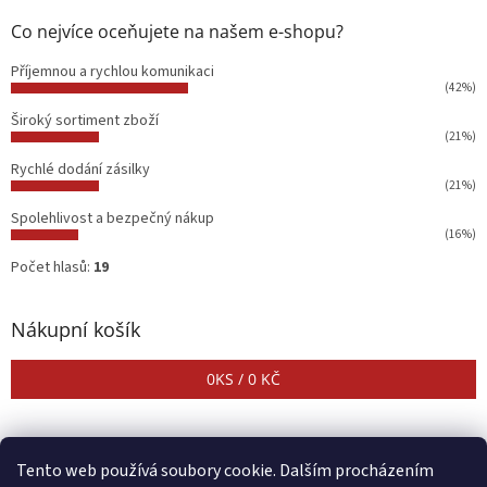
Co nejvíce oceňujete na našem e-shopu?
Příjemnou a rychlou komunikaci
(42%)
Široký sortiment zboží
(21%)
Rychlé dodání zásilky
(21%)
Spolehlivost a bezpečný nákup
(16%)
Počet hlasů:
19
Nákupní košík
0
KS /
0 KČ
Tento web používá soubory cookie. Dalším procházením