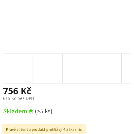
756 Kč
615 Kč bez DPH
Měrná
Skladem 𖠿
(>5 ks)
cena:
Právě si tento produkt prohlížejí 4 zákazníci