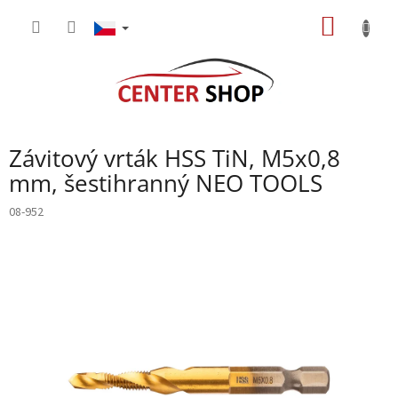
Přejít
NÁKUP
na
obsah
KOŠÍK
Závitový vrták HSS TiN, M5x0,8
mm, šestihranný NEO TOOLS
08-952