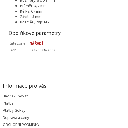
Rozměry: 5 x 0,8 mm
Průměr: 4,2 mm
Délka: 67 mm
Závit: 13 mm
Rozměr / typ: M5
Doplňkové parametry
Kategorie
:
NÁŘADÍ
EAN
:
5907558479553
Z
á
p
a
Informace pro vás
t
Jak nakupovat
í
Platba
Platby GoPay
Doprava a ceny
OBCHODNÍ PODMÍNKY