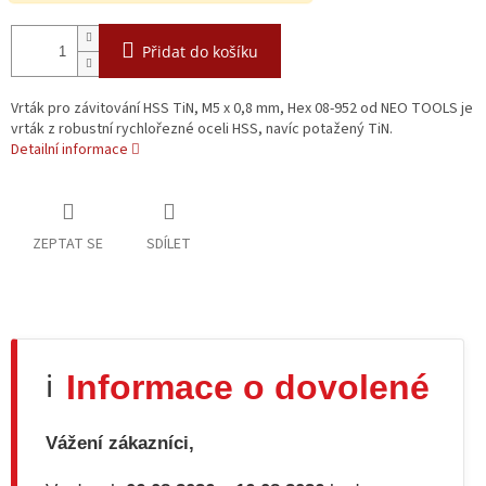
Přidat do košíku
Vrták pro závitování HSS TiN, M5 x 0,8 mm, Hex 08-952 od NEO TOOLS je
vrták z robustní rychlořezné oceli HSS, navíc potažený TiN.
Detailní informace
ZEPTAT SE
SDÍLET
Informace o dovolené
ℹ️
Vážení zákazníci,