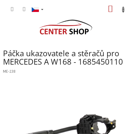
Přejít
NÁKUP
na
obsah
KOŠÍK
Páčka ukazovatele a stěračů pro
MERCEDES A W168 - 1685450110
ME-238