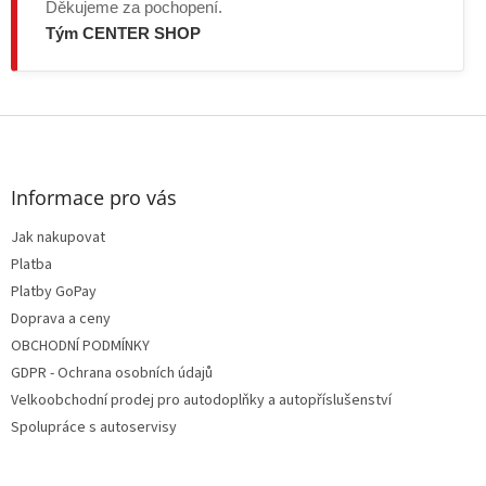
Děkujeme za pochopení.
Tým CENTER SHOP
Z
á
p
a
Informace pro vás
t
Jak nakupovat
í
Platba
Platby GoPay
Doprava a ceny
OBCHODNÍ PODMÍNKY
GDPR - Ochrana osobních údajů
Velkoobchodní prodej pro autodoplňky a autopříslušenství
Spolupráce s autoservisy