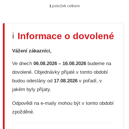
1
položek celkem
O
v
l
á
d
Informace o dovolené
ℹ️
a
c
í
Vážení zákazníci,
p
r
v
Ve dnech
06.08.2026 – 16.08.2026
budeme na
k
dovolené. Objednávky přijaté v tomto období
y
v
budou odeslány od
17.08.2026
v pořadí, v
ý
jakém byly přijaty.
p
i
s
Odpovědi na e-maily mohou být v tomto období
u
zpožděné.