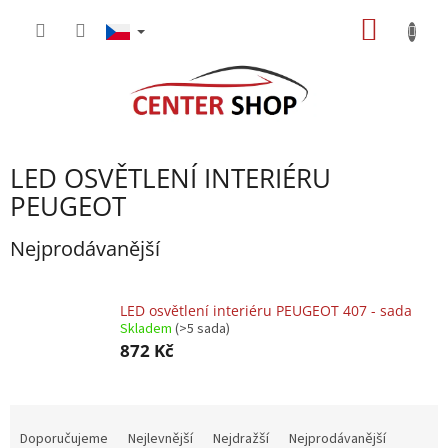
Přejít
NÁKUP
na
obsah
KOŠÍK
LED OSVĚTLENÍ INTERIÉRU
PEUGEOT
Nejprodávanější
LED osvětlení interiéru PEUGEOT 407 - sada
Skladem
(>5 sada)
872 Kč
Ř
a
Doporučujeme
Nejlevnější
Nejdražší
Nejprodávanější