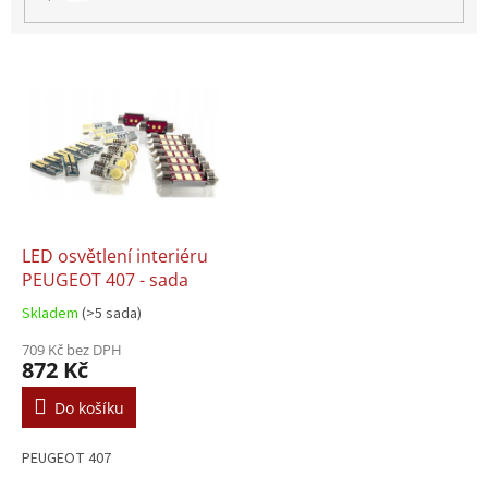
V
ý
p
i
s
p
r
o
d
LED osvětlení interiéru
u
PEUGEOT 407 - sada
k
Skladem
(>5 sada)
t
ů
709 Kč bez DPH
872 Kč
Do košíku
PEUGEOT 407