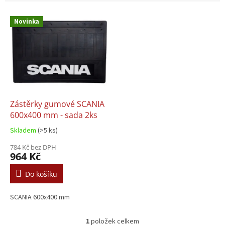
V
Novinka
ý
p
i
s
p
r
o
d
Zástěrky gumové SCANIA
u
600x400 mm - sada 2ks
k
Skladem
(>5 ks)
t
ů
784 Kč bez DPH
964 Kč
Do košíku
SCANIA 600x400 mm
1
položek celkem