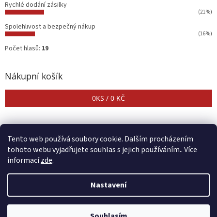
Rychlé dodání zásilky
(21%)
Spolehlivost a bezpečný nákup
(16%)
Počet hlasů:
19
Nákupní košík
0
KS /
0 KČ
Tento web používá soubory cookie. Dalším procházením
tohoto webu vyjadřujete souhlas s jejich používáním.. Více
informací
zde
.
Vytvořil Shoptet
Nastavení
Copyright 2026
CENTER SHOP
. Všechna práva vyhrazena.
Upravit
Souhlasím
nastavení cookies