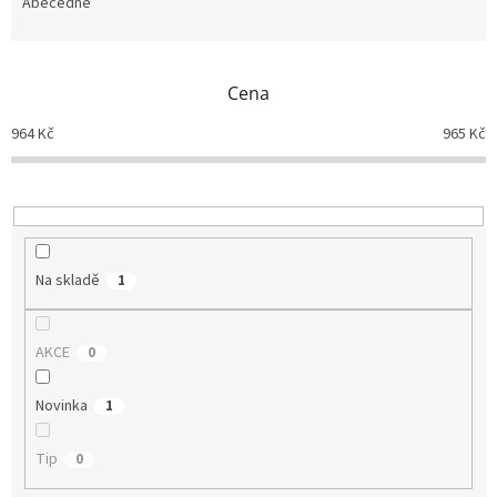
e
Abecedně
n
í
p
Cena
r
o
964
Kč
965
Kč
d
u
k
t
ů
Na skladě
1
AKCE
0
Novinka
1
Tip
0