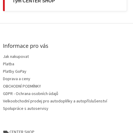
Tým CENTER SHOP
Z
á
p
a
Informace pro vás
t
Jak nakupovat
í
Platba
Platby GoPay
Doprava a ceny
OBCHODNÍ PODMÍNKY
GDPR - Ochrana osobních údajů
Velkoobchodní prodej pro autodoplňky a autopříslušenství
Spolupráce s autoservisy
⛟ CENTER SHOP