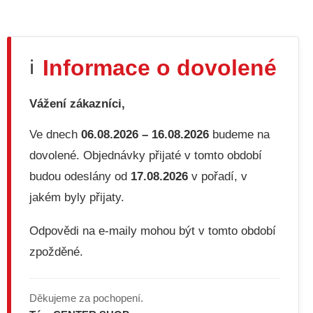
O
v
l
á
d
Informace o dovolené
ℹ️
a
c
í
Vážení zákazníci,
p
r
v
Ve dnech
06.08.2026 – 16.08.2026
budeme na
k
dovolené. Objednávky přijaté v tomto období
y
v
budou odeslány od
17.08.2026
v pořadí, v
ý
jakém byly přijaty.
p
i
s
Odpovědi na e-maily mohou být v tomto období
u
zpožděné.
Děkujeme za pochopení.