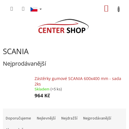
Přejít
NÁKUP
na
obsah
KOŠÍK
SCANIA
Nejprodávanější
Zástěrky gumové SCANIA 600x400 mm - sada
2ks
Skladem
(>5 ks)
964 Kč
Ř
a
Doporučujeme
Nejlevnější
Nejdražší
Nejprodávanější
z