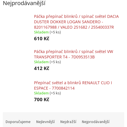
Nejprodávanější
Páčka přepínač blinkrů / spínač světel DACIA
DUSTER DOKKER LOGAN SANDERO -
8201167988 / VALEO 251682 / 255400337R
Skladem
(>5 ks)
610 Kč
Páčka přepínač blinkrů / spínač světel VW
TRANSPORTER T4 - 7D0953513B
Skladem
(>5 ks)
412 Kč
Přepínač světel a blinkrů RENAULT CLIO I
ESPACE - 7700842114
Skladem
(>5 ks)
700 Kč
Ř
a
Doporučujeme
Nejlevnější
Nejdražší
Nejprodávanější