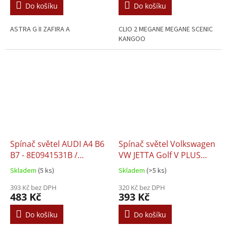
Do košíku
Do košíku
ASTRA G II ZAFIRA A
CLIO 2 MEGANE MEGANE SCENIC
KANGOO
Spínač světel AUDI A4 B6
Spínač světel Volkswagen
B7 - 8E0941531B /
VW JETTA Golf V PLUS
8E0941531B5PR
Passat B6 Touran Eos
Skladem
(5 ks)
Skladem
(>5 ks)
Caddy - 1K0941431Q
393 Kč bez DPH
320 Kč bez DPH
483 Kč
393 Kč
Do košíku
Do košíku