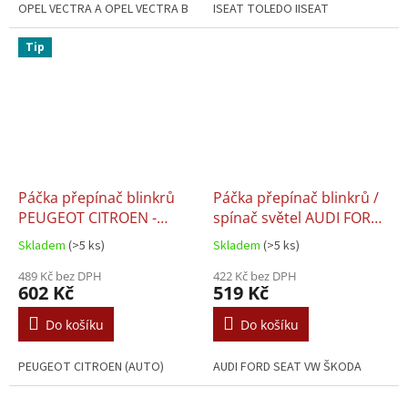
OPEL VECTRA A OPEL VECTRA B
ISEAT TOLEDO IISEAT
ALHAMBRASKODA FABIA ISKODA
OCTAVIA IVW BORAVW GOLF
Tip
IVVW PASSAT B5VW...
Páčka přepínač blinkrů
Páčka přepínač blinkrů /
PEUGEOT CITROEN -
spínač světel AUDI FORD
96439233ZL / 96530930XT
SEAT VW ŠKODA -
Skladem
(>5 ks)
Skladem
(>5 ks)
8L0953513 / 8L0953513G
489 Kč bez DPH
/ 8L0953513G01C
422 Kč bez DPH
602 Kč
519 Kč
Do košíku
Do košíku
PEUGEOT CITROEN (AUTO)
AUDI FORD SEAT VW ŠKODA