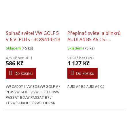
Spínač světel VW GOLF 5
Přepínač světel a blinkrů
V 6 VI PLUS - 3C8941431B
AUDI A4 B5 A6 C5 -
4D0953513,
Skladem
(>5 ks)
Skladem
(>5 ks)
4D095351301C
476 Kč bez DPH
916 Kč bez DPH
586 Kč
1 127 Kč
Do košíku
Do košíku
VW CADDY IIIVW EOSVW GOLF V /
AUDI A4 B5 AUDI A6 C5
PLUSVW GOLF VIVW JETTA IIIVW
PASSAT B6VW PASSAT B7 /
CCVW SCIROCCOVW TOURAN
1T1 1T2VW TIGUAN