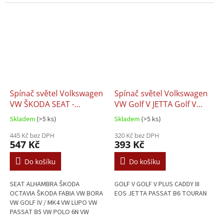
Spínač světel Volkswagen
Spínač světel Volkswagen
VW ŠKODA SEAT -
VW Golf V JETTA Golf V
1C0941531A
PLUS Passat B6 Touran
Skladem
(>5 ks)
Skladem
(>5 ks)
Eos Caddy - 1K0941431N
445 Kč bez DPH
320 Kč bez DPH
547 Kč
393 Kč
Do košíku
Do košíku
SEAT ALHAMBRA ŠKODA
GOLF V GOLF V PLUS CADDY III
OCTAVIA ŠKODA FABIA VW BORA
EOS JETTA PASSAT B6 TOURAN
VW GOLF IV / MK4 VW LUPO VW
PASSAT B5 VW POLO 6N VW