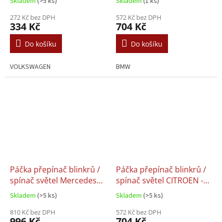
Skladem
(>5 ks)
Skladem
(1 ks)
272 Kč bez DPH
572 Kč bez DPH
334 Kč
704 Kč
Do košíku
Do košíku
VOLKSWAGEN
BMW
Páčka přepínač blinkrů /
Páčka přepínač blinkrů /
spínač světel Mercedes
spínač světel CITROEN -
T1 - 0055457424
625369
Skladem
(>5 ks)
Skladem
(>5 ks)
810 Kč bez DPH
572 Kč bez DPH
996 Kč
704 Kč