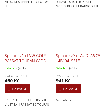
MERCEDES SPRINTER VITO VW
RENAULT CLIO III RENAULT
LT
MODUS RENAULT KANGOO II III
Spínač světel VW GOLF
Spínač světel AUDI A6 C5
PASSAT TOURAN CADDY
- 4B1941531E
JETTA EOS - 1K0941431AH
Skladem
(>5 ks)
Skladem
(>5 ks)
/ 1K0941431BB
374 Kč bez DPH
765 Kč bez DPH
460 Kč
941 Kč
Do košíku
Do košíku
CADDY III EOS GOLF PLUS GOLF
AUDI A6 C5
V JETTA III PASSAT B6 TOURAN