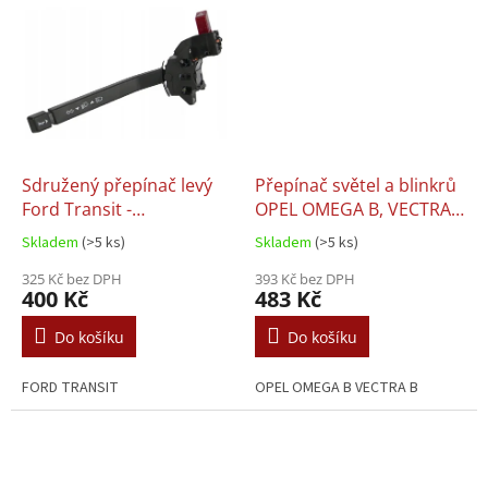
Sdružený přepínač levý
Přepínač světel a blinkrů
Ford Transit -
OPEL OMEGA B, VECTRA B
91VB13B302A
- 1241215, 1241259,
Skladem
(>5 ks)
Skladem
(>5 ks)
1241295, 90457328,
325 Kč bez DPH
90508668, 9181011
393 Kč bez DPH
400 Kč
483 Kč
Do košíku
Do košíku
FORD TRANSIT
OPEL OMEGA B VECTRA B