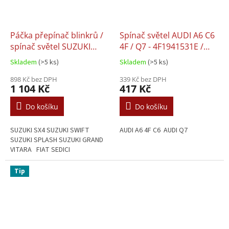
Páčka přepínač blinkrů /
Spínač světel AUDI A6 C6
spínač světel SUZUKI
4F / Q7 - 4F1941531E /
SWIFT SPLASH GRAND
4F1941531D
Skladem
(>5 ks)
Skladem
(>5 ks)
VITARA
898 Kč bez DPH
339 Kč bez DPH
1 104 Kč
417 Kč
Do košíku
Do košíku
SUZUKI SX4 SUZUKI SWIFT
AUDI A6 4F C6 AUDI Q7
SUZUKI SPLASH SUZUKI GRAND
VITARA FIAT SEDICI
Tip