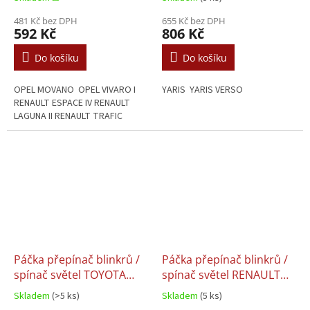
OPEL MOVANO VIVARO -
4410524 / 7701048912
481 Kč bez DPH
655 Kč bez DPH
592 Kč
806 Kč
Do košíku
Do košíku
OPEL MOVANO OPEL VIVARO I
YARIS YARIS VERSO
RENAULT ESPACE IV RENAULT
LAGUNA II RENAULT TRAFIC
Páčka přepínač blinkrů /
Páčka přepínač blinkrů /
spínač světel TOYOTA
spínač světel RENAULT
YARIS (France)
OPEL NISSAN -
Skladem
(>5 ks)
Skladem
(5 ks)
7701044278 / 7701045864