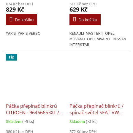
674 Kč bez DPH
/ VALEO 251438
511 Kč bez DPH
829 Kč
629 Kč
Do košíku
Do košíku
YARIS YARIS VERSO
RENAULT MASTER II OPEL
MOVANO OPEL VIVARO I NISSAN
INTERSTAR
Tip
Páčka přepínač blinkrů
Páčka přepínač blinkrů /
CITROEN - 96466653XT /
spínač světel SEAT VW
96466653ZL / 96509721XT
ŠKODA - 1K0953513A
Skladem
(>5 ks)
Skladem
(>5 ks)
/ 96530926XT
380 Kč bez DPH
572 Kč bez DPH