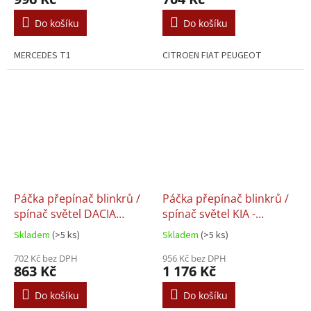
Do košíku
Do košíku
MERCEDES T1
CITROEN FIAT PEUGEOT
Páčka přepínač blinkrů /
Páčka přepínač blinkrů /
spínač světel DACIA
spínač světel KIA -
DUSTER LOGAN
934101G000
Skladem
(>5 ks)
Skladem
(>5 ks)
SANDERO - 6001551361 /
901057668 / 8200792587
702 Kč bez DPH
956 Kč bez DPH
863 Kč
1 176 Kč
Do košíku
Do košíku