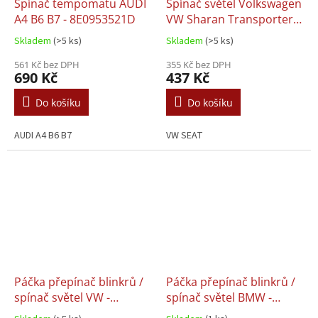
Spínač tempomatu AUDI
Spínač světel Volkswagen
A4 B6 B7 - 8E0953521D
VW Sharan Transporter
Golf V PLUS Passat B6
Skladem
(>5 ks)
Skladem
(>5 ks)
Touran Eos Caddy -
561 Kč bez DPH
5ND941431A
355 Kč bez DPH
690 Kč
437 Kč
Do košíku
Do košíku
AUDI A4 B6 B7
VW SEAT
Páčka přepínač blinkrů /
Páčka přepínač blinkrů /
spínač světel VW -
spínač světel BMW -
6N0953513
61318363668, 8363668