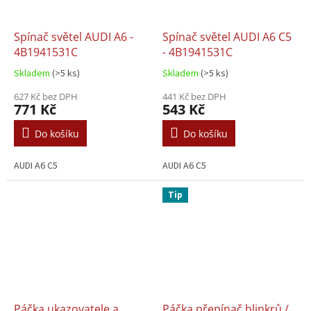
Spínač světel AUDI A6 -
Spínač světel AUDI A6 C5
4B1941531C
- 4B1941531C
Skladem
(>5 ks)
Skladem
(>5 ks)
627 Kč bez DPH
441 Kč bez DPH
771 Kč
543 Kč
Do košíku
Do košíku
AUDI A6 C5
AUDI A6 C5
Tip
Páčka ukazovatele a
Páčka přepínač blinkrů /