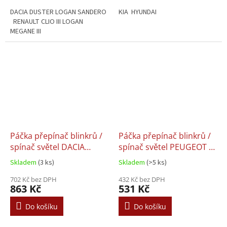
DACIA DUSTER LOGAN SANDERO
KIA HYUNDAI
RENAULT CLIO III LOGAN
MEGANE III
Páčka přepínač blinkrů /
Páčka přepínač blinkrů /
spínač světel DACIA
spínač světel PEUGEOT -
DUSTER LOGAN
625366 / 96236416ZL /
Skladem
(3 ks)
Skladem
(>5 ks)
SANDERO - 8201167977
96238108ZL / 96247564ZL
702 Kč bez DPH
432 Kč bez DPH
863 Kč
531 Kč
Do košíku
Do košíku