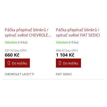
Páčka přepínač blinkrů /
Páčka přepínač blinkrů /
spínač světel CHEVROLET
spínač světel FIAT SEDICI
LACETTI - 96387324
Skladem
(>5 ks)
Skladem
(>5 ks)
537 Kč bez DPH
898 Kč bez DPH
660 Kč
1 104 Kč
Do košíku
Do košíku
CHEVROLET LACETTI
FIAT SEDICI