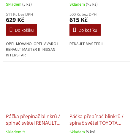
MASTER OPEL MOVANO
MASTER II (1998-)
Skladem
(5 ks)
Skladem
(>5 ks)
VIVARO NISSAN
INTERSTAR- 7701044278 /
511 Kč bez DPH
500 Kč bez DPH
629 Kč
615 Kč
7701045864 / VALEO
251438
Do košíku
Do košíku
OPEL MOVANO OPEL VIVARO I
RENAULT MASTER II
RENAULT MASTER II NISSAN
INTERSTAR
Páčka přepínač blinkrů /
Páčka přepínač blinkrů /
spínač světel RENAULT
spínač světel TOYOTA
ESPACE LAGUNA TRAFIC
YARIS (Japan)
Skladem 𖠿
Skladem
(5 ks)