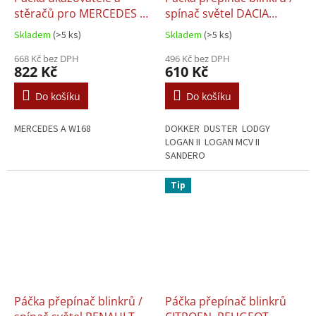
stěračů pro MERCEDES A
spínač světel DACIA
W168 - 1685450110
DUSTER DOKKER LOGAN
Skladem
(>5 ks)
Skladem
(>5 ks)
SANDERO - 8201167988 /
668 Kč bez DPH
VALEO 251682 /
496 Kč bez DPH
822 Kč
610 Kč
255400337R
Do košíku
Do košíku
MERCEDES A W168
DOKKER DUSTER LODGY
LOGAN II LOGAN MCV II
SANDERO
Tip
Páčka přepínač blinkrů /
Páčka přepínač blinkrů