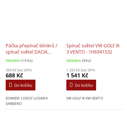
Páčka přepínač blinkrů /
Spínač světel VW GOLF III
spínač světel DACIA
3 VENTO - 1H6941532
DOKKER LODGY LOGAN
Skladem
(>5 ks)
Skladem
(4 ks)
SANDERO - 255408317R /
8201167982
559 Kč bez DPH
1 253 Kč bez DPH
688 Kč
1 541 Kč
Do košíku
Do košíku
DOKKER LODGY LOGAN II
VW GOLF III VW VENTO
SANDERO