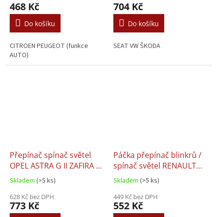
468 Kč
704 Kč
Do košíku
Do košíku
CITROEN PEUGEOT (funkce
SEAT VW ŠKODA
AUTO)
Přepínač spínač světel
Páčka přepínač blinkrů /
OPEL ASTRA G II ZAFIRA A
spínač světel RENAULT
- 6240097 / 90437440
CLIO 2 KANGOO -
Skladem
(>5 ks)
Skladem
(>5 ks)
7701040730 / 251437
628 Kč bez DPH
449 Kč bez DPH
773 Kč
552 Kč