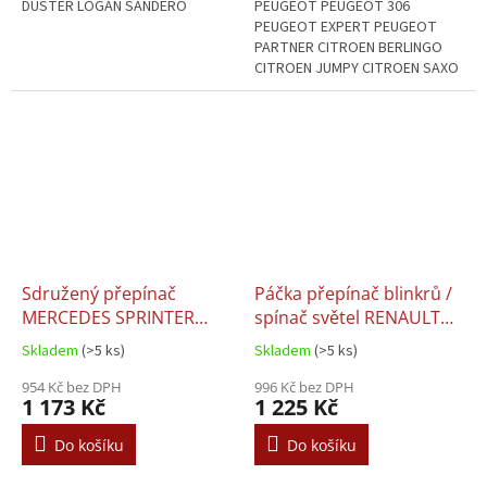
DUSTER LOGAN SANDERO
PEUGEOT PEUGEOT 306
PEUGEOT EXPERT PEUGEOT
PARTNER CITROEN BERLINGO
CITROEN JUMPY CITROEN SAXO
FIAT SCUDO
Sdružený přepínač
Páčka přepínač blinkrů /
MERCEDES SPRINTER
spínač světel RENAULT
VITO- 0005407445
CLIO MODUS KANGOO -
Skladem
(>5 ks)
Skladem
(>5 ks)
8201590638
954 Kč bez DPH
996 Kč bez DPH
1 173 Kč
1 225 Kč
Do košíku
Do košíku