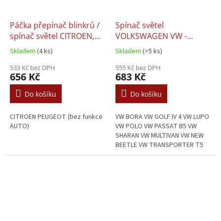
Páčka přepínač blinkrů /
Spínač světel
spínač světel CITROEN,
VOLKSWAGEN VW -
PEUGEOT - 96605638XT
6R0941531 / 6R0941531C
Skladem
(4 ks)
Skladem
(>5 ks)
/ 6R0941531E /
533 Kč bez DPH
6R0941531G
555 Kč bez DPH
656 Kč
683 Kč
Do košíku
Do košíku
CITROEN PEUGEOT (bez funkce
VW BORA VW GOLF IV 4 VW LUPO
AUTO)
VW POLO VW PASSAT B5 VW
SHARAN VW MULTIVAN VW NEW
BEETLE VW TRANSPORTER T5
VW UP