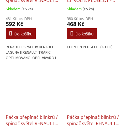
spínač světel RENAULT
CITROEN, PEUGEOT -
OPEL - 4410524 /
96466653XT / 96466653ZL
Skladem
(>5 ks)
Skladem
(>5 ks)
7701048912
/ 96509721XT /
481 Kč bez DPH
96530926XT
380 Kč bez DPH
592 Kč
468 Kč
Do košíku
Do košíku
RENAULT ESPACE IV RENAULT
CITROEN PEUGEOT (AUTO)
LAGUNA II RENAULT TRAFIC
OPEL MOVANO OPEL VIVARO I
Páčka přepínač blinkrů /
Páčka přepínač blinkrů /
spínač světel RENAULT
spínač světel RENAULT