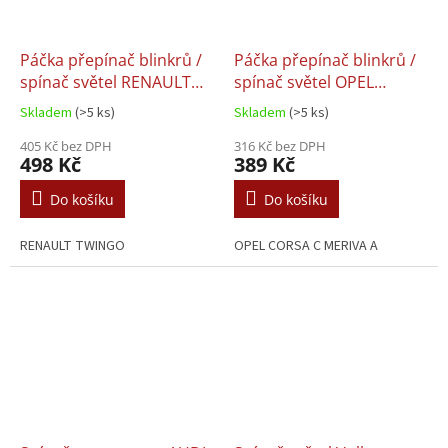
Páčka přepínač blinkrů /
Páčka přepínač blinkrů /
spínač světel RENAULT
spínač světel OPEL
TWINGO (96-12) -
CORSA C MERIVA A -
Skladem
(>5 ks)
Skladem
(>5 ks)
7701046629, 7700822445
09185413
405 Kč bez DPH
316 Kč bez DPH
498 Kč
389 Kč
Do košíku
Do košíku
RENAULT TWINGO
OPEL CORSA C MERIVA A