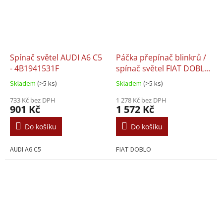
Spínač světel AUDI A6 C5
Páčka přepínač blinkrů /
- 4B1941531F
spínač světel FIAT DOBLO
(01-10) - 735290071,
Skladem
(>5 ks)
Skladem
(>5 ks)
735360414, 735292037
733 Kč bez DPH
1 278 Kč bez DPH
901 Kč
1 572 Kč
Do košíku
Do košíku
AUDI A6 C5
FIAT DOBLO