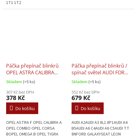
1T1 1T2
Páčka přepínač blinkrů
Páčka přepínač blinkrů /
OPEL ASTRA CALIBRA
spínač světel AUDI FORD
COMBO CORSA B VECTRA
SEAT VW ŠKODA -
Skladem
(>5 ks)
Skladem
(>5 ks)
8L0953513J / 8L0953513H
307 Kč bez DPH
552 Kč bez DPH
378 Kč
679 Kč
Do košíku
Do košíku
OPEL ASTRA F OPEL CALIBRA A
AUDI A2AUDI A3 8L1 8P1AUDI A4
OPEL COMBO OPEL CORSA
B5AUDI A6 C4AUDI A6 C5AUDI TT
BOPEL OMEGA B OPEL TIGRA
8NFORD GALAXYSEAT LEON