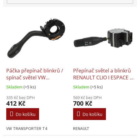
V
ý
p
i
s
p
r
o
d
Páčka přepínač blinkrů /
Přepínač světel a blinkrů
u
spínač světel VW
RENAULT CLIO I ESPACE -
k
TRANSPORTER T4 -
7700842114
Skladem
(>5 ks)
Skladem
(>5 ks)
t
7D0953513B
ů
335 Kč bez DPH
569 Kč bez DPH
412 Kč
700 Kč
Do košíku
Do košíku
VW TRANSPORTER T4
RENAULT