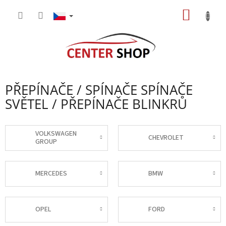
Přejít
NÁKUP
na
obsah
KOŠÍK
PŘEPÍNAČE / SPÍNAČE SPÍNAČE
SVĚTEL / PŘEPÍNAČE BLINKRŮ
VOLKSWAGEN
CHEVROLET
GROUP
MERCEDES
BMW
OPEL
FORD