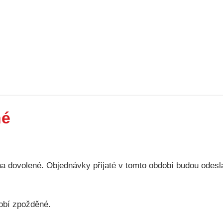
né
 dovolené. Objednávky přijaté v tomto období budou odes
obí zpožděné.