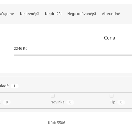
učujeme
Nejlevnější
Nejdražší
Nejprodávanější
Abecedně
Cena
2246
Kč
kladě
1
E
Novinka
Tip
0
0
0
Kód:
5586