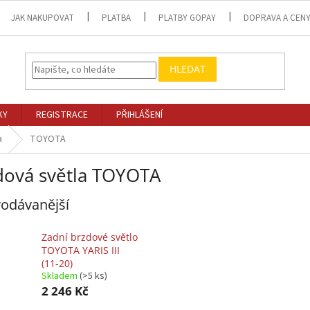
JAK NAKUPOVAT
PLATBA
PLATBY GOPAY
DOPRAVA A CEN
HLEDAT
KY
REGISTRACE
PŘIHLÁŠENÍ
a
TOYOTA
dová světla TOYOTA
odávanější
Zadní brzdové světlo
TOYOTA YARIS III
(11-20)
Skladem
(>5 ks)
2 246 Kč