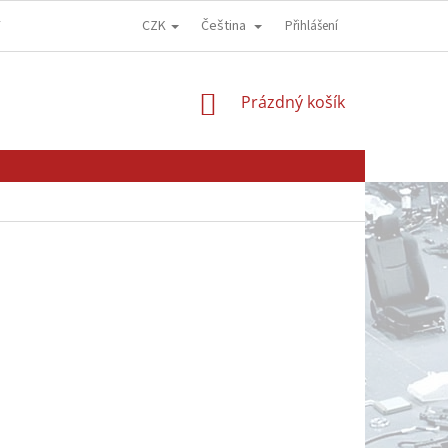
CZK
Čeština
Y
OBCHODNÍ PODMÍNKY
GDPR - OCHRANA OSOBNÍCH ÚDAJŮ
Přihlášení
NÁKUPNÍ
Prázdný košík
KOŠÍK