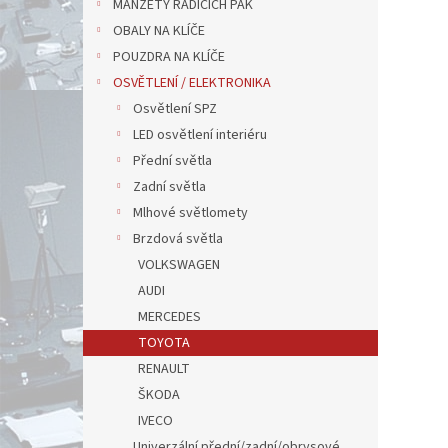
MANŽETY ŘADÍCÍCH PÁK
OBALY NA KLÍČE
POUZDRA NA KLÍČE
OSVĚTLENÍ / ELEKTRONIKA
Osvětlení SPZ
LED osvětlení interiéru
Přední světla
Zadní světla
Mlhové světlomety
Brzdová světla
VOLKSWAGEN
AUDI
MERCEDES
TOYOTA
RENAULT
ŠKODA
IVECO
Univerzální přední/zadní/obrysové