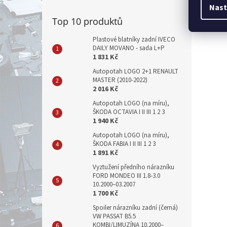
Nast
Top 10 produktů
Plastové blatníky zadní IVECO
DAILY MOVANO - sada L+P
1 831 Kč
Autopotah LOGO 2+1 RENAULT
MASTER (2010-2022)
2 016 Kč
Autopotah LOGO (na míru),
ŠKODA OCTAVIA I II III 1 2 3
1 940 Kč
Autopotah LOGO (na míru),
ŠKODA FABIA I II III 1 2 3
1 891 Kč
Vyztužení předního nárazníku
FORD MONDEO III 1.8-3.0
10.2000–03.2007
1 700 Kč
Spoiler nárazníku zadní (černá)
VW PASSAT B5.5
KOMBI/LIMUZÍNA 10.2000–