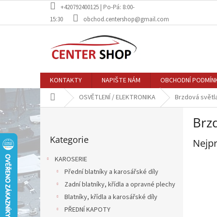
Přejít
+420792400125 | Po-Pá: 8:00-
na
15:30
obchod.centershop@gmail.com
obsah
KONTAKTY
NAPIŠTE NÁM
OBCHODNÍ PODMÍN
Domů
OSVĚTLENÍ / ELEKTRONIKA
Brzdová světl
P
Brz
o
Přeskočit
s
Kategorie
kategorie
Nejpr
t
r
KAROSERIE
a
Přední blatníky a karosářské díly
n
Zadní blatníky, křídla a opravné plechy
n
í
Blatníky, křídla a karosářské díly
p
PŘEDNÍ KAPOTY