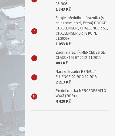
05.2005
1 343 Kč
Spojler předního nárazníku (s
chlazením brzd, černá) DODGE
CHALLENGER, CHALLENGER SE,
CHALLENGER SRT8 KUPÉ
01.2006+
1 053 Kč
Zadní nárazník MERCEDES GL-
CLASS X166 07.2012–11.2015
483 Kč
Nárazník zadní RENAULT
FLUENCE 02.2010-12.2015
2 213 Kč
Přední maska MERCEDES VITO
W447 (2019+)
4 428 Kč