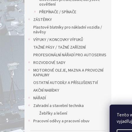
osvětlení
PŘEPÍNAČE / SPÍNAČE
ZÁSTĚRKY
Plastové blatníky pro nákladní vozidla /
návěsy
VÝFUKY / KONCOVKY VÝFUKŮ
TAŽNÉ PÁSY / TAŽNÉ ZAŘÍZENÍ
PROFESIONÁLNÍ NÁŘADÍ PRO AUTOSERVIS
ROZVODOVÉ SADY
MOTOROVÉ OLEJE, MAZIVA A PROVOZNÍ
KAPALINY
OSTATNÍ AUTODÍLY A PŘÍSLUŠENSTVÍ
AKČNÍ NABÍDKY
NÁŘADÍ
Zahradní a stavební technika
Žebříky a lešení
Tento 
vyjadřu
Pracovní oděvy a pracovní obuv