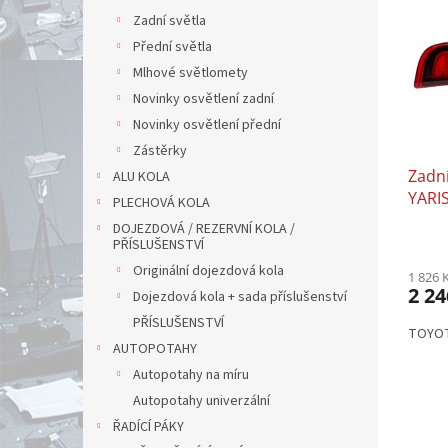
p
Zadní světla
i
s
Přední světla
p
Mlhové světlomety
r
Novinky osvětlení zadní
o
Novinky osvětlení přední
d
Zástěrky
u
Zadn
k
ALU KOLA
YARIS 
t
PLECHOVÁ KOLA
ů
DOJEZDOVÁ / REZERVNÍ KOLA /
PŘÍSLUŠENSTVÍ
Originální dojezdová kola
1 826 
2 24
Dojezdová kola + sada příslušenství
PŘÍSLUŠENSTVÍ
TOYOTA
AUTOPOTAHY
Autopotahy na míru
Autopotahy univerzální
ŘADÍCÍ PÁKY