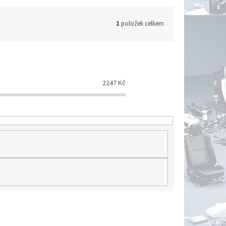
1
položek celkem
2247
Kč