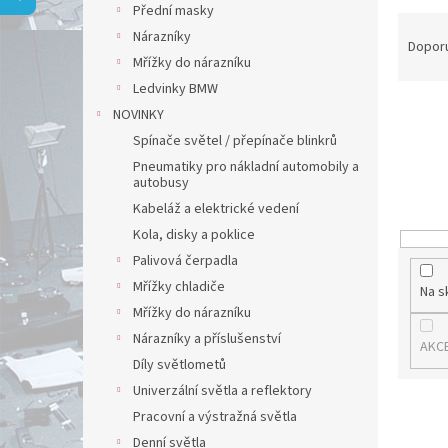
a
Přední masky
Ř
n
Nárazníky
a
e
Dopor
Mřížky do nárazníku
z
l
e
Ledvinky BMW
n
NOVINKY
í
Spínače světel / přepínače blinkrů
p
Pneumatiky pro nákladní automobily a
r
autobusy
o
Kabeláž a elektrické vedení
d
Kola, disky a poklice
u
Palivová čerpadla
k
t
Mřížky chladiče
Na s
ů
Mřížky do nárazníku
Nárazníky a příslušenství
AKC
Díly světlometů
Univerzální světla a reflektory
V
Pracovní a výstražná světla
ý
Denní světla