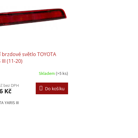
í brzdové světlo TOYOTA
III (11-20)
Skladem
(>5 ks)
Kč bez DPH
Do košíku
6 Kč
 YARIS III
O
v
l
á