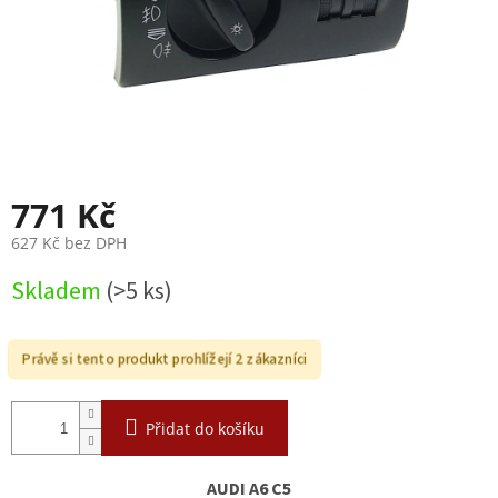
771 Kč
627 Kč bez DPH
Měrná
Skladem
(>5 ks)
cena:
Právě si tento produkt prohlížejí 2 zákazníci
Přidat do košíku
AUDI A6 C5