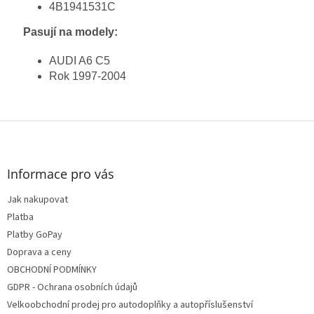
4B1941531C
Pasují na modely:
AUDI A6 C5
Rok 1997-2004
Z
á
p
a
Informace pro vás
t
Jak nakupovat
í
Platba
Platby GoPay
Doprava a ceny
OBCHODNÍ PODMÍNKY
GDPR - Ochrana osobních údajů
Velkoobchodní prodej pro autodoplňky a autopříslušenství