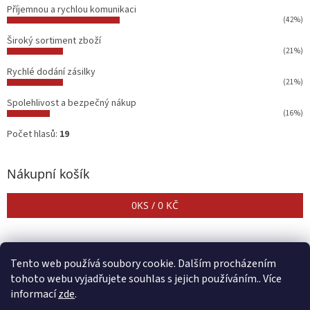
Příjemnou a rychlou komunikaci
(42%)
Široký sortiment zboží
(21%)
Rychlé dodání zásilky
(21%)
Spolehlivost a bezpečný nákup
(16%)
Počet hlasů:
19
Nákupní košík
0
KS /
0 KČ
Tento web používá soubory cookie. Dalším procházením
tohoto webu vyjadřujete souhlas s jejich používáním.. Více
informací
zde
.