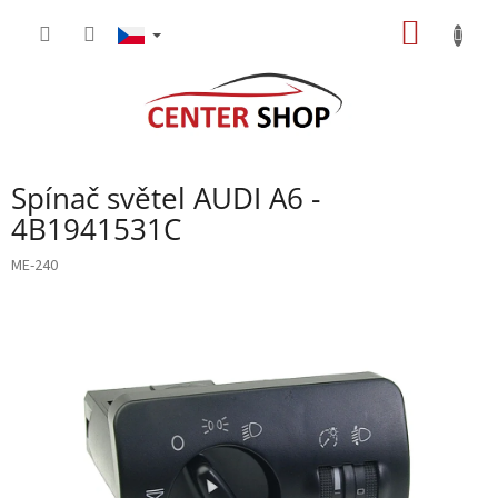
Přejít
NÁKUP
na
obsah
KOŠÍK
Spínač světel AUDI A6 -
4B1941531C
ME-240