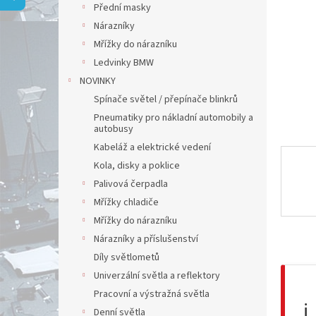
a
Přední masky
n
Nárazníky
e
Mřížky do nárazníku
l
Ledvinky BMW
NOVINKY
Spínače světel / přepínače blinkrů
Pneumatiky pro nákladní automobily a
autobusy
Kabeláž a elektrické vedení
Kola, disky a poklice
Palivová čerpadla
Mřížky chladiče
Mřížky do nárazníku
Nárazníky a příslušenství
Díly světlometů
Univerzální světla a reflektory
Pracovní a výstražná světla
ℹ️
Denní světla