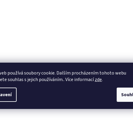
web používá soubory cookie. Dalším procházením tohoto webu
jete souhlas s jejich používáním.. Více informací
zde
.
avení
Souh