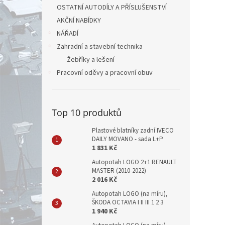
OSTATNÍ AUTODÍLY A PŘÍSLUŠENSTVÍ
AKČNÍ NABÍDKY
NÁŘADÍ
Zahradní a stavební technika
Žebříky a lešení
Pracovní oděvy a pracovní obuv
Top 10 produktů
Plastové blatníky zadní IVECO
DAILY MOVANO - sada L+P
1 831 Kč
Autopotah LOGO 2+1 RENAULT
MASTER (2010-2022)
2 016 Kč
Autopotah LOGO (na míru),
ŠKODA OCTAVIA I II III 1 2 3
1 940 Kč