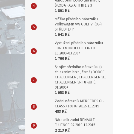
Autopotah LOGO (na míru),
ŠKODA FABIA I II III 1 2 3
1 891 Kč
Mřížka předního nárazníku
Volkswagen VW GOLF VI (08-)
STŘED+L+P
1 041 Kč
Vyztužení předního nárazníku
FORD MONDEO III 1.8-3.0
10.2000–03.2007
1 700 Kč
Spojler předního nárazníku (s
chlazením brzd, černá) DODGE
CHALLENGER, CHALLENGER SE,
CHALLENGER SRT8 KUPÉ
01.2006+
1 053 Kč
Zadní nárazník MERCEDES GL-
CLASS X166 07.2012–11.2015
483 Kč
Nárazník zadní RENAULT
FLUENCE 02.2010-12.2015
2 213 Kč