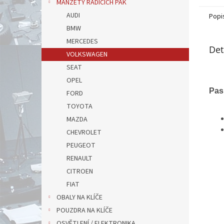
MANŽETY ŘADÍCÍCH PÁK
AUDI
Popi
BMW
MERCEDES
Det
VOLKSWAGEN
SEAT
OPEL
Pas
FORD
TOYOTA
MAZDA
CHEVROLET
PEUGEOT
RENAULT
CITROEN
FIAT
OBALY NA KLÍČE
POUZDRA NA KLÍČE
OSVĚTLENÍ / ELEKTRONIKA