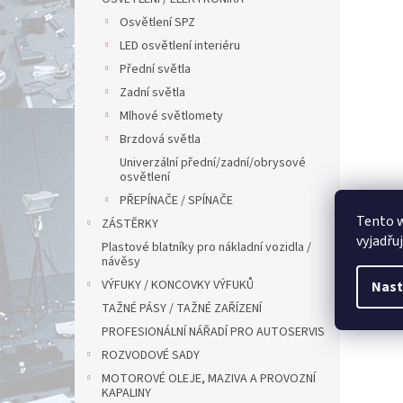
Osvětlení SPZ
LED osvětlení interiéru
Přední světla
Zadní světla
Mlhové světlomety
Brzdová světla
Univerzální přední/zadní/obrysové
osvětlení
PŘEPÍNAČE / SPÍNAČE
Tento 
ZÁSTĚRKY
vyjadřu
Plastové blatníky pro nákladní vozidla /
návěsy
VÝFUKY / KONCOVKY VÝFUKŮ
Nast
TAŽNÉ PÁSY / TAŽNÉ ZAŘÍZENÍ
PROFESIONÁLNÍ NÁŘADÍ PRO AUTOSERVIS
ROZVODOVÉ SADY
MOTOROVÉ OLEJE, MAZIVA A PROVOZNÍ
KAPALINY