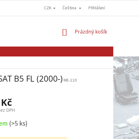
CZK
Čeština
Y
OBCHODNÍ PODMÍNKY
GDPR - OCHRANA OSOBNÍCH ÚDAJŮ
Přihlášení
NÁKUPNÍ
Prázdný košík
KOŠÍK
AT B5 FL (2000-)
ME-110
 Kč
bez DPH
dem
(>5 ks)