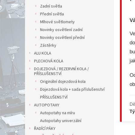
Zadní světla
Přední světla
Vá
Mlhové světlomety
Novinky osvětlení zadní
V
Novinky osvětlení přední
do
Zástěrky
bu
ALU KOLA
ja
PLECHOVÁ KOLA
DOJEZDOVÁ / REZERVNÍ KOLA /
PŘÍSLUŠENSTVÍ
Od
Originální dojezdová kola
ob
Dojezdová kola + sada příslušenství
PŘÍSLUŠENSTVÍ
Dě
AUTOPOTAHY
T
Autopotahy na míru
Autopotahy univerzální
ŘADÍCÍ PÁKY