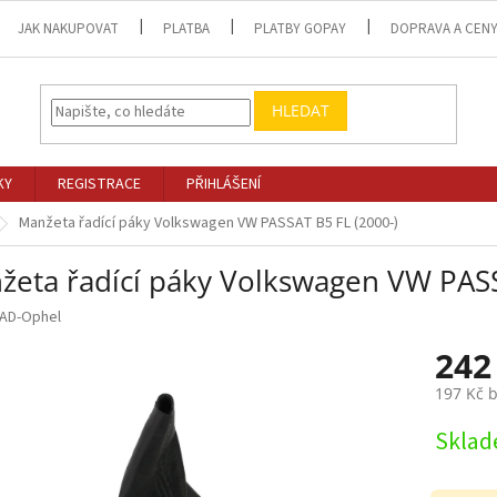
JAK NAKUPOVAT
PLATBA
PLATBY GOPAY
DOPRAVA A CEN
HLEDAT
KY
REGISTRACE
PŘIHLÁŠENÍ
Manžeta řadící páky Volkswagen VW PASSAT B5 FL (2000-)
žeta řadící páky Volkswagen VW PASS
AD-Ophel
242
197 Kč 
Měrná
Skla
cena: