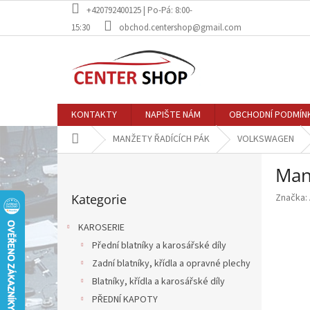
Přejít
+420792400125 | Po-Pá: 8:00-
na
15:30
obchod.centershop@gmail.com
obsah
KONTAKTY
NAPIŠTE NÁM
OBCHODNÍ PODMÍN
Domů
MANŽETY ŘADÍCÍCH PÁK
VOLKSWAGEN
P
Man
o
Přeskočit
s
Kategorie
Značka:
kategorie
t
r
KAROSERIE
a
Přední blatníky a karosářské díly
n
Zadní blatníky, křídla a opravné plechy
n
í
Blatníky, křídla a karosářské díly
p
PŘEDNÍ KAPOTY