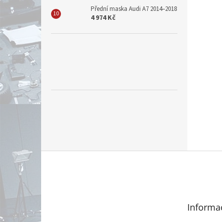
Přední maska Audi A7 2014–2018
4 974 Kč
Z
á
p
a
t
Informa
í