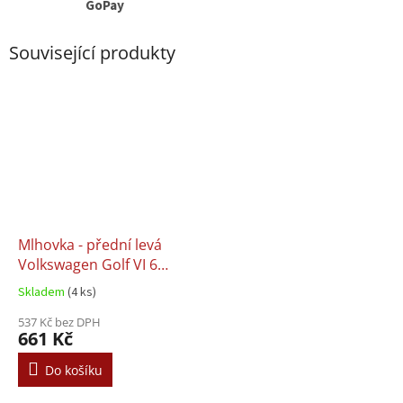
GoPay
Související produkty
Mlhovka - přední levá
Volkswagen Golf VI 6
Caddy Jetta Tiguan
Skladem
(4 ks)
Touareg
537 Kč bez DPH
661 Kč
Do košíku