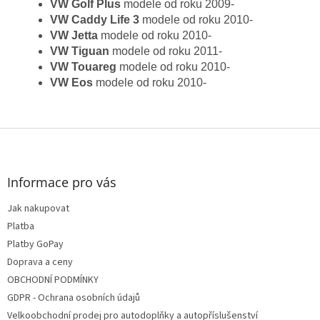
VW Golf Plus
modele od roku 2009-
VW Caddy Life 3
modele od roku 2010-
VW Jetta
modele od roku 2010-
VW Tiguan
modele od roku 2011-
VW Touareg
modele od roku 2010-
VW Eos
modele od roku 2010-
Z
á
p
a
Informace pro vás
t
Jak nakupovat
í
Platba
Platby GoPay
Doprava a ceny
OBCHODNÍ PODMÍNKY
GDPR - Ochrana osobních údajů
Velkoobchodní prodej pro autodoplňky a autopříslušenství