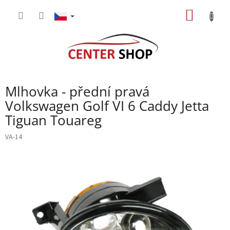
Přejít
NÁKUP
na
obsah
KOŠÍK
Mlhovka - přední pravá
Volkswagen Golf VI 6 Caddy Jetta
Tiguan Touareg
VA-14