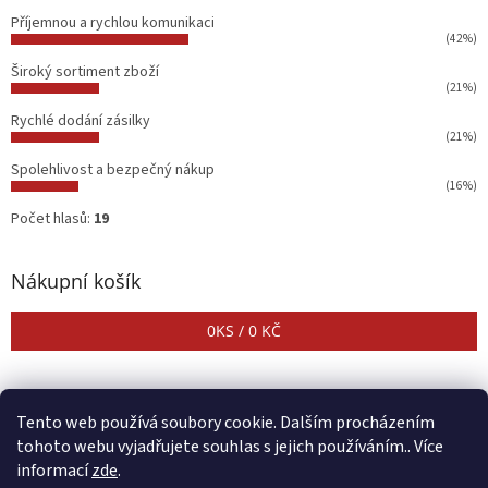
Příjemnou a rychlou komunikaci
(42%)
Široký sortiment zboží
(21%)
Rychlé dodání zásilky
(21%)
Spolehlivost a bezpečný nákup
(16%)
Počet hlasů:
19
Nákupní košík
0
KS /
0 KČ
Tento web používá soubory cookie. Dalším procházením
tohoto webu vyjadřujete souhlas s jejich používáním.. Více
informací
zde
.