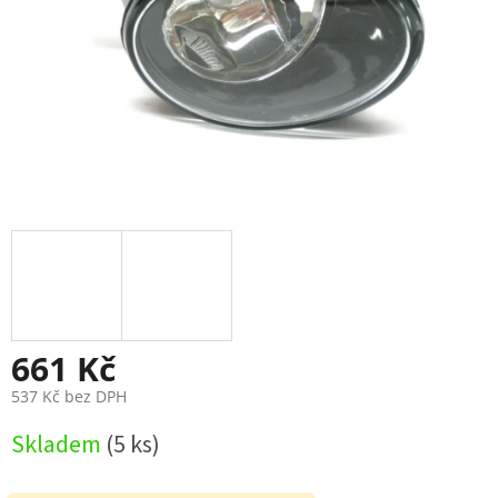
661 Kč
537 Kč bez DPH
Měrná
Skladem
(5 ks)
cena: