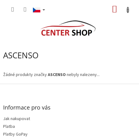
Přejít
NÁKUP
na
obsah
KOŠÍK
ASCENSO
Žádné produkty značky
ASCENSO
nebyly nalezeny...
Z
á
p
a
Informace pro vás
t
Jak nakupovat
í
Platba
Platby GoPay