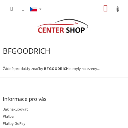
Přejít
NÁKUP
na
obsah
KOŠÍK
BFGOODRICH
Žádné produkty značky
BFGOODRICH
nebyly nalezeny...
Z
á
p
a
Informace pro vás
t
Jak nakupovat
í
Platba
Platby GoPay