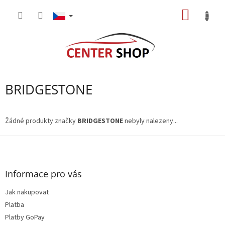
Přejít
NÁKUP
na
obsah
KOŠÍK
BRIDGESTONE
Žádné produkty značky
BRIDGESTONE
nebyly nalezeny...
Z
á
p
a
Informace pro vás
t
Jak nakupovat
í
Platba
Platby GoPay