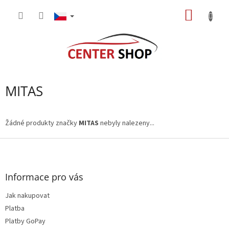
Přejít
NÁKUP
na
obsah
KOŠÍK
MITAS
Žádné produkty značky
MITAS
nebyly nalezeny...
Z
á
p
a
Informace pro vás
t
Jak nakupovat
í
Platba
Platby GoPay