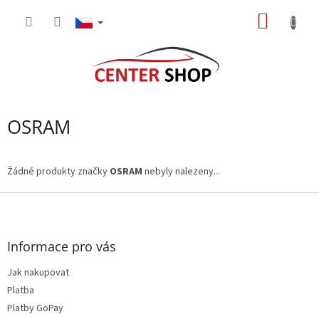
Přejít
NÁKUP
na
obsah
KOŠÍK
OSRAM
Žádné produkty značky
OSRAM
nebyly nalezeny...
Z
á
p
a
Informace pro vás
t
Jak nakupovat
í
Platba
Platby GoPay