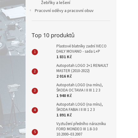
Žebříky a lešení
Pracovní oděvy a pracovní obuv
Top 10 produktů
Plastové blatníky zadní IVECO
DAILY MOVANO - sada L+P
1 831 Kč
Autopotah LOGO 2+1 RENAULT
MASTER (2010-2022)
2 016 Kč
Autopotah LOGO (na míru),
ŠKODA OCTAVIA I II III 1 2 3
1 940 Kč
Autopotah LOGO (na míru),
ŠKODA FABIA I II III 1 2 3
1 891 Kč
Vyztužení předního nárazníku
FORD MONDEO III 1.8-3.0
10.2000–03.2007