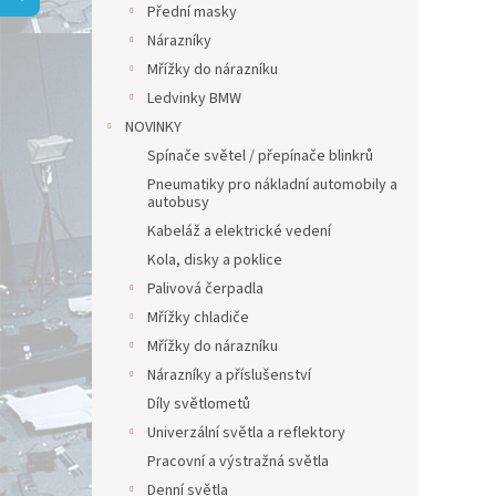
a
Přední masky
n
Nárazníky
e
Mřížky do nárazníku
l
Ledvinky BMW
NOVINKY
Spínače světel / přepínače blinkrů
Pneumatiky pro nákladní automobily a
autobusy
Kabeláž a elektrické vedení
Kola, disky a poklice
Palivová čerpadla
Mřížky chladiče
Mřížky do nárazníku
Nárazníky a příslušenství
Díly světlometů
Univerzální světla a reflektory
Pracovní a výstražná světla
Denní světla