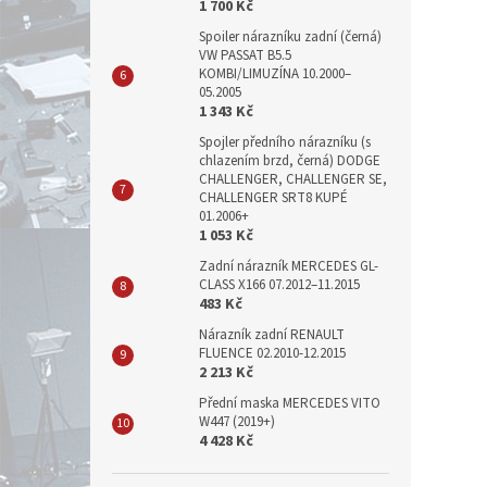
1 700 Kč
Spoiler nárazníku zadní (černá)
VW PASSAT B5.5
KOMBI/LIMUZÍNA 10.2000–
05.2005
1 343 Kč
Spojler předního nárazníku (s
chlazením brzd, černá) DODGE
CHALLENGER, CHALLENGER SE,
CHALLENGER SRT8 KUPÉ
01.2006+
1 053 Kč
Zadní nárazník MERCEDES GL-
CLASS X166 07.2012–11.2015
483 Kč
Nárazník zadní RENAULT
FLUENCE 02.2010-12.2015
2 213 Kč
Přední maska MERCEDES VITO
W447 (2019+)
4 428 Kč