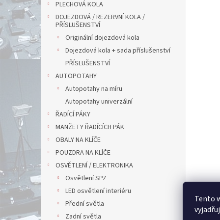
PLECHOVÁ KOLA
DOJEZDOVÁ / REZERVNÍ KOLA /
PŘÍSLUŠENSTVÍ
Originální dojezdová kola
Dojezdová kola + sada příslušenství
PŘÍSLUŠENSTVÍ
AUTOPOTAHY
Autopotahy na míru
Autopotahy univerzální
ŘADÍCÍ PÁKY
MANŽETY ŘADÍCÍCH PÁK
OBALY NA KLÍČE
POUZDRA NA KLÍČE
OSVĚTLENÍ / ELEKTRONIKA
Osvětlení SPZ
LED osvětlení interiéru
Tento 
Přední světla
vyjadřu
Zadní světla