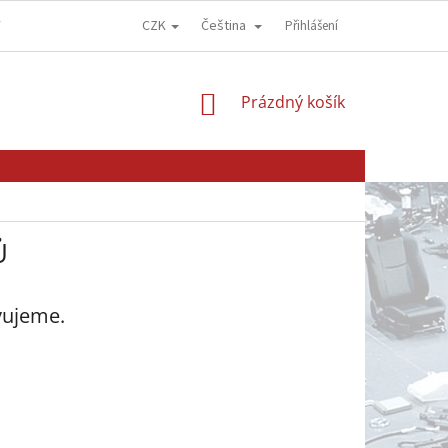
CZK
Čeština
Y
OBCHODNÍ PODMÍNKY
GDPR - OCHRANA OSOBNÍCH ÚDAJŮ
Přihlášení
NÁKUPNÍ
Prázdný košík
KOŠÍK
Ů
vujeme.