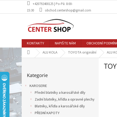
Přejít
+420792400125 | Po-Pá: 8:00-
na
15:30
obchod.centershop@gmail.com
obsah
KONTAKTY
NAPIŠTE NÁM
OBCHODNÍ PODMÍN
Domů
ALU KOLA
TOYOTA originální
ALU K
P
TOY
o
Přeskočit
s
Kategorie
kategorie
t
r
KAROSERIE
a
Přední blatníky a karosářské díly
n
Zadní blatníky, křídla a opravné plechy
n
í
Blatníky, křídla a karosářské díly
p
PŘEDNÍ KAPOTY