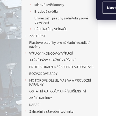
Mlhové světlomety
Nast
Brzdová světla
Univerzální přední/zadní/obrysové
osvětlení
PŘEPÍNAČE / SPÍNAČE
ZÁSTĚRKY
Plastové blatníky pro nákladní vozidla /
návěsy
VÝFUKY / KONCOVKY VÝFUKŮ
TAŽNÉ PÁSY / TAŽNÉ ZAŘÍZENÍ
PROFESIONÁLNÍ NÁŘADÍ PRO AUTOSERVIS
ROZVODOVÉ SADY
MOTOROVÉ OLEJE, MAZIVA A PROVOZNÍ
KAPALINY
OSTATNÍ AUTODÍLY A PŘÍSLUŠENSTVÍ
AKČNÍ NABÍDKY
NÁŘADÍ
Zahradní a stavební technika