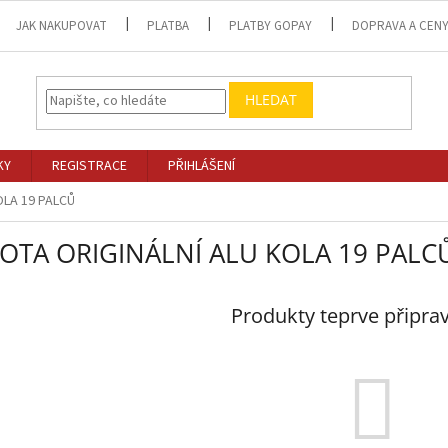
JAK NAKUPOVAT
PLATBA
PLATBY GOPAY
DOPRAVA A CEN
HLEDAT
KY
REGISTRACE
PŘIHLÁŠENÍ
OLA 19 PALCŮ
OTA ORIGINÁLNÍ ALU KOLA 19 PALC
Produkty teprve připra