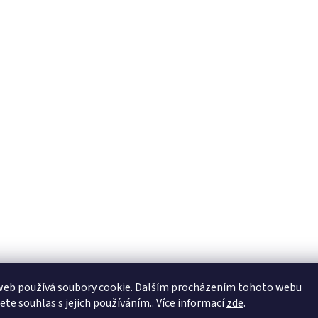
web používá soubory cookie. Dalším procházením tohoto webu
jete souhlas s jejich používáním.. Více informací
zde
.