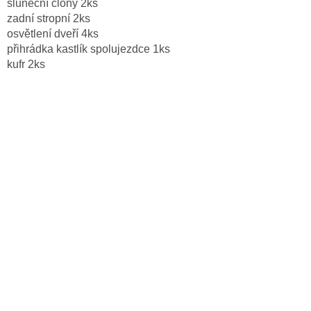
sluneční clony 2ks
zadní stropní 2ks
osvětlení dveří 4ks
přihrádka kastlík spolujezdce 1ks
kufr 2ks