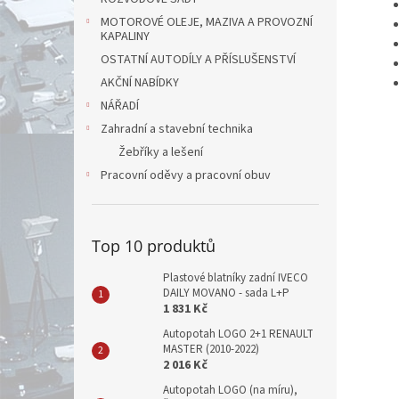
MOTOROVÉ OLEJE, MAZIVA A PROVOZNÍ
KAPALINY
OSTATNÍ AUTODÍLY A PŘÍSLUŠENSTVÍ
AKČNÍ NABÍDKY
NÁŘADÍ
Zahradní a stavební technika
Žebříky a lešení
Pracovní oděvy a pracovní obuv
Top 10 produktů
Plastové blatníky zadní IVECO
DAILY MOVANO - sada L+P
1 831 Kč
Autopotah LOGO 2+1 RENAULT
MASTER (2010-2022)
2 016 Kč
Autopotah LOGO (na míru),