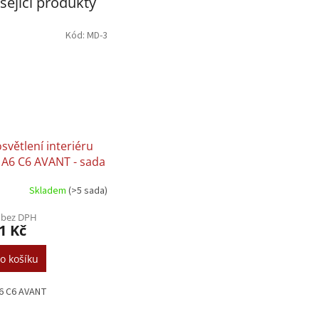
sející produkty
Kód:
MD-3
světlení interiéru
 A6 C6 AVANT - sada
Skladem
(>5 sada)
 bez DPH
1 Kč
o košíku
6 C6 AVANT