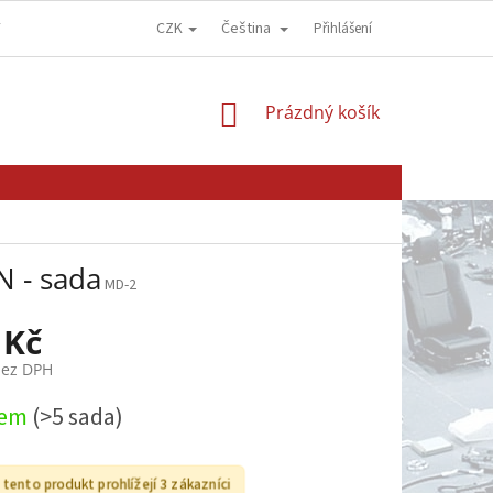
CZK
Čeština
Y
OBCHODNÍ PODMÍNKY
GDPR - OCHRANA OSOBNÍCH ÚDAJŮ
Přihlášení
NÁKUPNÍ
Prázdný košík
KOŠÍK
N - sada
MD-2
 Kč
bez DPH
dem
(>5 sada)
i tento produkt prohlížejí 3 zákazníci