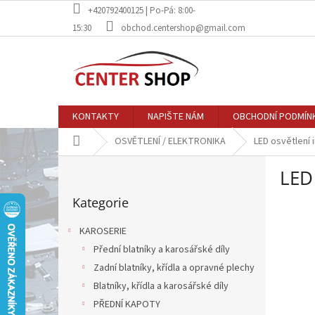
Přejít
+420792400125 | Po-Pá: 8:00-
na
15:30
obchod.centershop@gmail.com
obsah
KONTAKTY
NAPIŠTE NÁM
OBCHODNÍ PODMÍN
Domů
OSVĚTLENÍ / ELEKTRONIKA
LED osvětlení 
P
LED
o
Přeskočit
s
Kategorie
kategorie
t
r
KAROSERIE
a
Přední blatníky a karosářské díly
n
Zadní blatníky, křídla a opravné plechy
n
í
Blatníky, křídla a karosářské díly
p
PŘEDNÍ KAPOTY