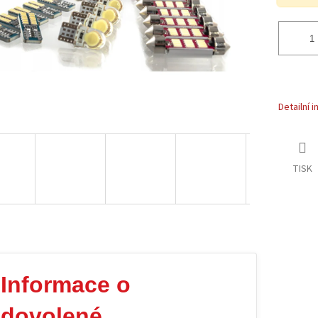
Detailní 
TISK
Informace o
dovolené