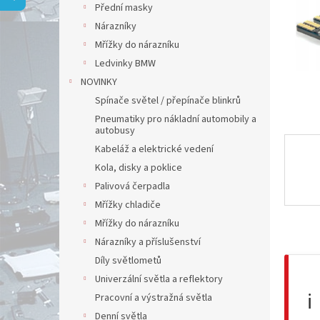
a
Přední masky
n
Nárazníky
e
Mřížky do nárazníku
l
Ledvinky BMW
NOVINKY
Spínače světel / přepínače blinkrů
Pneumatiky pro nákladní automobily a
autobusy
Kabeláž a elektrické vedení
Kola, disky a poklice
Palivová čerpadla
Mřížky chladiče
Mřížky do nárazníku
Nárazníky a příslušenství
Díly světlometů
Univerzální světla a reflektory
ℹ️
Pracovní a výstražná světla
Denní světla