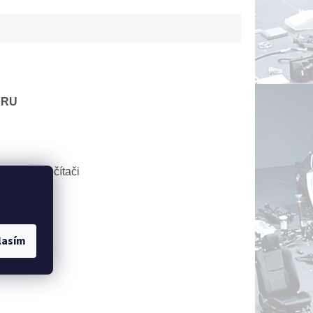
ÉRU
lubním počítači
lasím