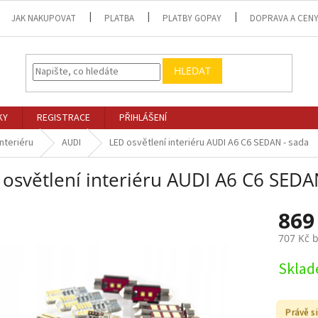
JAK NAKUPOVAT
PLATBA
PLATBY GOPAY
DOPRAVA A CEN
HLEDAT
KY
REGISTRACE
PŘIHLÁŠENÍ
interiéru
AUDI
LED osvětlení interiéru AUDI A6 C6 SEDAN - sada
 osvětlení interiéru AUDI A6 C6 SEDA
869
707 Kč 
Měrná
Skla
cena:
Právě s