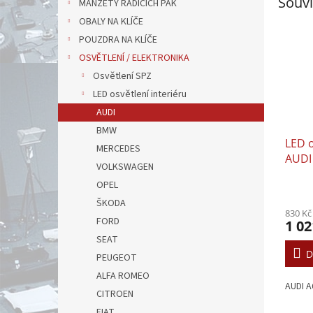
Souvi
MANŽETY ŘADÍCÍCH PÁK
OBALY NA KLÍČE
POUZDRA NA KLÍČE
OSVĚTLENÍ / ELEKTRONIKA
Osvětlení SPZ
LED osvětlení interiéru
AUDI
BMW
LED o
MERCEDES
AUDI
VOLKSWAGEN
OPEL
ŠKODA
830 Kč
FORD
1 02
SEAT
D
PEUGEOT
ALFA ROMEO
AUDI A
CITROEN
FIAT