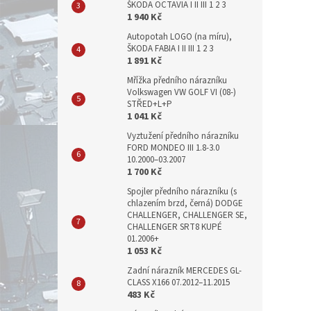
ŠKODA OCTAVIA I II III 1 2 3
1 940 Kč
Autopotah LOGO (na míru),
ŠKODA FABIA I II III 1 2 3
1 891 Kč
Mřížka předního nárazníku
Volkswagen VW GOLF VI (08-)
STŘED+L+P
1 041 Kč
Vyztužení předního nárazníku
FORD MONDEO III 1.8-3.0
10.2000–03.2007
1 700 Kč
Spojler předního nárazníku (s
chlazením brzd, černá) DODGE
CHALLENGER, CHALLENGER SE,
CHALLENGER SRT8 KUPÉ
01.2006+
1 053 Kč
Zadní nárazník MERCEDES GL-
CLASS X166 07.2012–11.2015
483 Kč