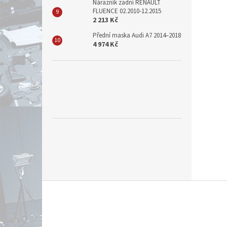
Nárazník zadní RENAULT
FLUENCE 02.2010-12.2015
2 213 Kč
Přední maska Audi A7 2014–2018
4 974 Kč
Z
á
p
a