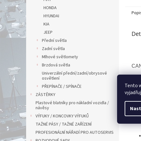
HONDA
Popi
HYUNDAI
KIA
JEEP
Det
Přední světla
Zadní světla
Mlhové světlomety
Brzdová světla
CA
Univerzální přední/zadní/obrysové
osvětlení
Tento 
PŘEPÍNAČE / SPÍNAČE
vyjadřu
ZÁSTĚRKY
FUN
Plastové blatníky pro nákladní vozidla /
návěsy
Nast
VÝFUKY / KONCOVKY VÝFUKŮ
Sad
TAŽNÉ PÁSY / TAŽNÉ ZAŘÍZENÍ
PROFESIONÁLNÍ NÁŘADÍ PRO AUTOSERVIS
ROZVODOVÉ SADY