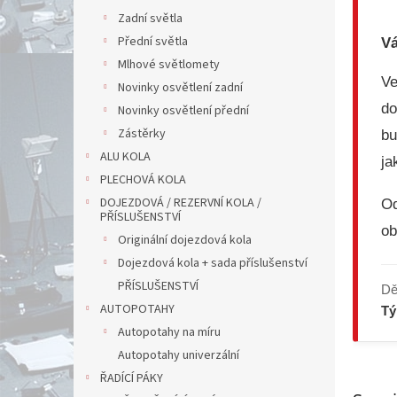
Zadní světla
Přední světla
Vá
Mlhové světlomety
V
Novinky osvětlení zadní
do
Novinky osvětlení přední
Zástěrky
bu
ALU KOLA
ja
PLECHOVÁ KOLA
DOJEZDOVÁ / REZERVNÍ KOLA /
Od
PŘÍSLUŠENSTVÍ
ob
Originální dojezdová kola
Dojezdová kola + sada příslušenství
PŘÍSLUŠENSTVÍ
Dě
AUTOPOTAHY
T
Autopotahy na míru
Autopotahy univerzální
ŘADÍCÍ PÁKY