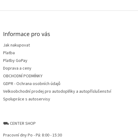
Z
á
p
a
Informace pro vás
t
Jak nakupovat
í
Platba
Platby GoPay
Doprava a ceny
OBCHODNÍ PODMÍNKY
GDPR - Ochrana osobních údajů
Velkoobchodní prodej pro autodoplňky a autopříslušenství
Spolupráce s autoservisy
⛟ CENTER SHOP
Pracovní dny Po - Pá: 8:00 - 15:30