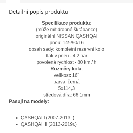
Detailní popis produktu
Specifikace produktu:
(může mít drobné škrábance)
originální NISSAN QASHQAI
pneu: 145/90/16
obsah sady: kompletní rezervní kolo
tlak v pneu - 4,2 bar
povolená rychlost - 80 km / h
Rozměry kola:
velikost: 16"
barva: černá
5x114,3
středová díra: 66,1mm
Pasují na modely:
QASHQAI I (2007-2013r.)
QASHQAI II (2013-2019r.)