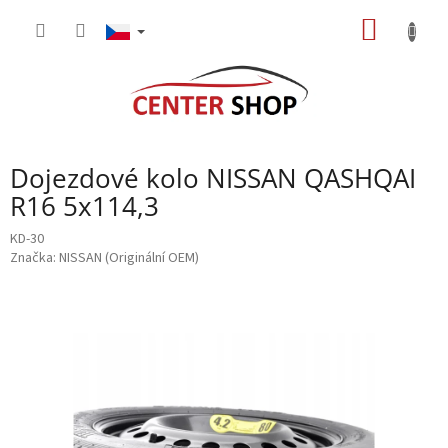
Přejít
NÁKUP
na
obsah
KOŠÍK
Dojezdové kolo NISSAN QASHQAI
R16 5x114,3
KD-30
Značka:
NISSAN (Originální OEM)