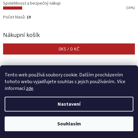
Spolehlivost a bezpečný nákup
(16%)
Počet hlasů:
19
Nákupní košík
0
KS /
0 KČ
Tento web používá soubory cookie. Dalším procházením
tohoto webu vyjadřujete souhlas s jejich používáním.. Více
informací
zde
.
Vytvořil Shoptet
Nastavení
Copyright 2026
CENTER SHOP
. Všechna práva vyhrazena.
Upravit
Souhlasím
nastavení cookies