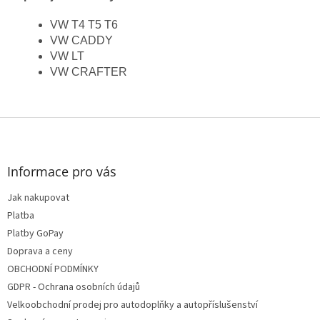
VW T4 T5 T6
VW CADDY
VW LT
VW CRAFTER
Z
á
p
a
Informace pro vás
t
Jak nakupovat
í
Platba
Platby GoPay
Doprava a ceny
OBCHODNÍ PODMÍNKY
GDPR - Ochrana osobních údajů
Velkoobchodní prodej pro autodoplňky a autopříslušenství