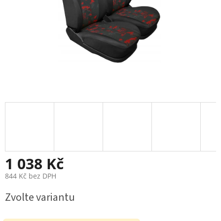
1 038 Kč
844 Kč bez DPH
Měrná
Zvolte variantu
cena: