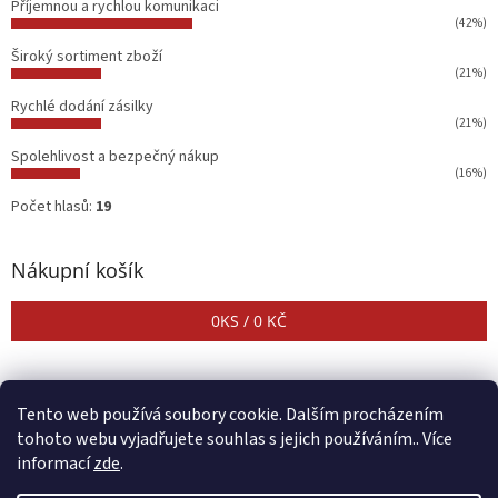
Příjemnou a rychlou komunikaci
(42%)
Široký sortiment zboží
(21%)
Rychlé dodání zásilky
(21%)
Spolehlivost a bezpečný nákup
(16%)
Počet hlasů:
19
Nákupní košík
0
KS /
0 KČ
Tento web používá soubory cookie. Dalším procházením
tohoto webu vyjadřujete souhlas s jejich používáním.. Více
informací
zde
.