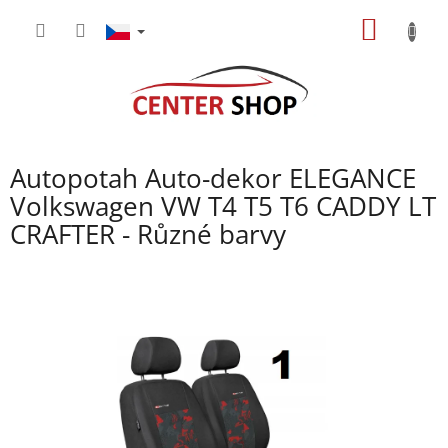
Přejít
NÁKUP
na
obsah
KOŠÍK
Autopotah Auto-dekor ELEGANCE
Volkswagen VW T4 T5 T6 CADDY LT
CRAFTER - Různé barvy