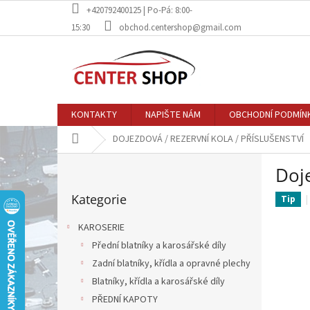
Přejít
+420792400125 | Po-Pá: 8:00-
na
15:30
obchod.centershop@gmail.com
obsah
KONTAKTY
NAPIŠTE NÁM
OBCHODNÍ PODMÍN
Domů
DOJEZDOVÁ / REZERVNÍ KOLA / PŘÍSLUŠENSTVÍ
P
Doj
o
Přeskočit
s
Kategorie
kategorie
Tip
t
r
KAROSERIE
a
Přední blatníky a karosářské díly
n
Zadní blatníky, křídla a opravné plechy
n
í
Blatníky, křídla a karosářské díly
p
PŘEDNÍ KAPOTY