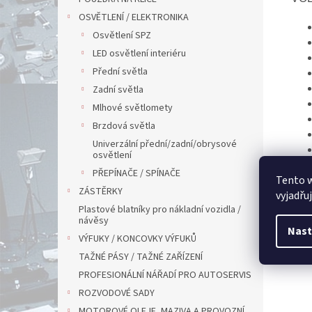
OSVĚTLENÍ / ELEKTRONIKA
Osvětlení SPZ
LED osvětlení interiéru
Přední světla
Zadní světla
Mlhové světlomety
Brzdová světla
Univerzální přední/zadní/obrysové
osvětlení
PŘEPÍNAČE / SPÍNAČE
Tento 
ZÁSTĚRKY
vyjadřu
Plastové blatníky pro nákladní vozidla /
návěsy
Nast
VÝFUKY / KONCOVKY VÝFUKŮ
TAŽNÉ PÁSY / TAŽNÉ ZAŘÍZENÍ
PROFESIONÁLNÍ NÁŘADÍ PRO AUTOSERVIS
ROZVODOVÉ SADY
MOTOROVÉ OLEJE, MAZIVA A PROVOZNÍ