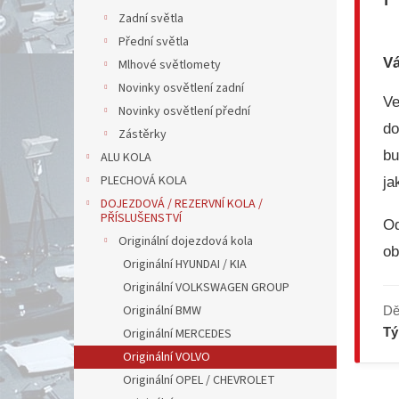
Zadní světla
Přední světla
Vá
Mlhové světlomety
Novinky osvětlení zadní
V
Novinky osvětlení přední
do
Zástěrky
bu
ALU KOLA
PLECHOVÁ KOLA
ja
DOJEZDOVÁ / REZERVNÍ KOLA /
PŘÍSLUŠENSTVÍ
Od
Originální dojezdová kola
ob
Originální HYUNDAI / KIA
Originální VOLKSWAGEN GROUP
Originální BMW
Dě
T
Originální MERCEDES
Originální VOLVO
Originální OPEL / CHEVROLET