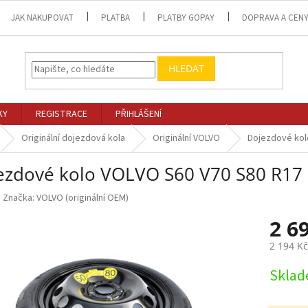
JAK NAKUPOVAT
PLATBA
PLATBY GOPAY
DOPRAVA A CEN
HLEDAT
KY
REGISTRACE
PŘIHLÁŠENÍ
Originální dojezdová kola
Originální VOLVO
Dojezdové kol
ezdové kolo VOLVO S60 V70 S80 R17
Značka:
VOLVO (originální OEM)
2 6
2 194 K
Měrná
Skla
cena: