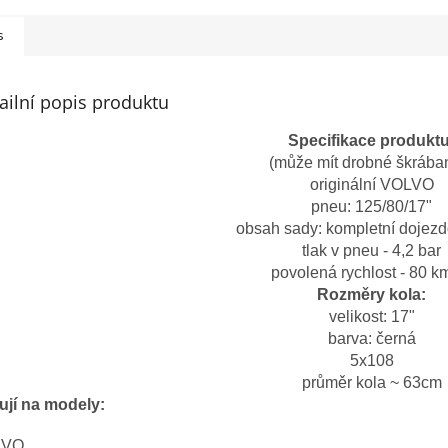
s
ailní popis produktu
Specifikace produktu
(může mít drobné škrába
originální VOLVO
pneu: 125/80/17"
obsah sady: kompletní dojezd
tlak v pneu - 4,2 bar
povolená rychlost - 80 km
Rozměry kola:
velikost: 17"
barva: černá
5x108
průměr kola ~ 63cm
ují na modely:
LVO