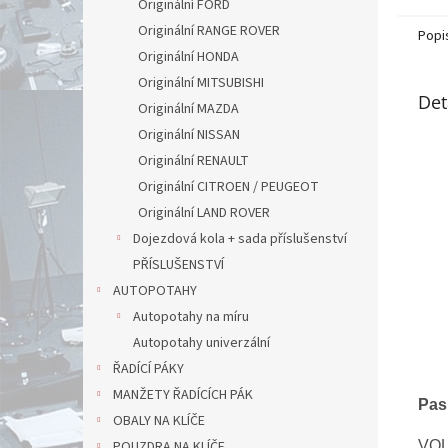
Originální FORD
Originální RANGE ROVER
Popi
Originální HONDA
Originální MITSUBISHI
Det
Originální MAZDA
Originální NISSAN
Originální RENAULT
Originální CITROEN / PEUGEOT
Originální LAND ROVER
Dojezdová kola + sada příslušenství
PŘÍSLUŠENSTVÍ
AUTOPOTAHY
Autopotahy na míru
Autopotahy univerzální
ŘADÍCÍ PÁKY
MANŽETY ŘADÍCÍCH PÁK
Pas
OBALY NA KLÍČE
VO
POUZDRA NA KLÍČE