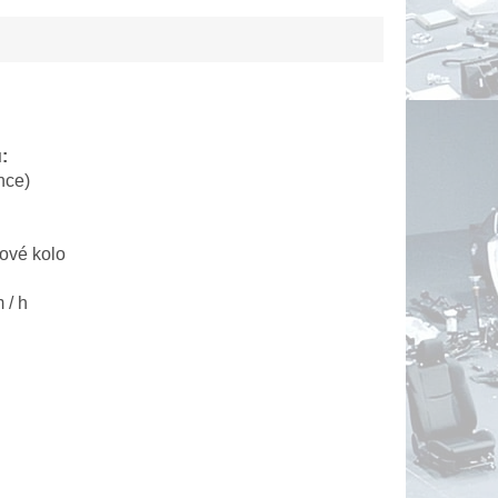
:
nce)
ové kolo
 / h