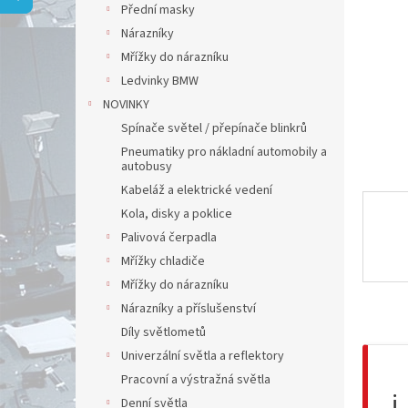
a
Přední masky
n
Nárazníky
e
Mřížky do nárazníku
l
Ledvinky BMW
NOVINKY
Spínače světel / přepínače blinkrů
Pneumatiky pro nákladní automobily a
autobusy
Kabeláž a elektrické vedení
Kola, disky a poklice
Palivová čerpadla
Mřížky chladiče
Mřížky do nárazníku
Nárazníky a příslušenství
Díly světlometů
Univerzální světla a reflektory
Pracovní a výstražná světla
ℹ️
Denní světla