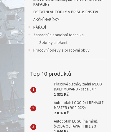
KAPALINY
OSTATNÍ AUTODÍLY A PŘÍSLUŠENSTVÍ
AKČNÍ NABÍDKY
NÁŘADÍ
Zahradní a stavební technika
Žebříky a lešení
Pracovní oděvy a pracovní obuv
Top 10 produktů
Plastové blatníky zadní IVECO
DAILY MOVANO - sada L+P
1 831 Kč
Autopotah LOGO 2+1 RENAULT
MASTER (2010-2022)
2 016 Kč
Autopotah LOGO (na míru),
ŠKODA OCTAVIA I II III 1 2 3
1 940 Kč