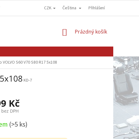
CZK
Čeština
Y
OBCHODNÍ PODMÍNKY
GDPR - OCHRANA OSOBNÍCH ÚDAJŮ
Přihlášení
NÁKUPNÍ
Prázdný košík
KOŠÍK
o VOLVO S60 V70 S80 R17 5x108
 5x108
KD-7
99 Kč
č bez DPH
dem
(>5 ks)