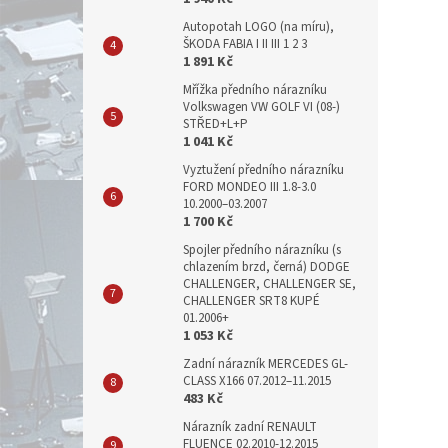
Autopotah LOGO (na míru),
ŠKODA FABIA I II III 1 2 3
1 891 Kč
Mřížka předního nárazníku
Volkswagen VW GOLF VI (08-)
STŘED+L+P
1 041 Kč
Vyztužení předního nárazníku
FORD MONDEO III 1.8-3.0
10.2000–03.2007
1 700 Kč
Spojler předního nárazníku (s
chlazením brzd, černá) DODGE
CHALLENGER, CHALLENGER SE,
CHALLENGER SRT8 KUPÉ
01.2006+
1 053 Kč
Zadní nárazník MERCEDES GL-
CLASS X166 07.2012–11.2015
483 Kč
Nárazník zadní RENAULT
FLUENCE 02.2010-12.2015