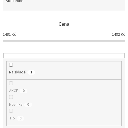
e
Abecedně
n
í
p
Cena
r
o
1491
Kč
1492
Kč
d
u
k
t
ů
Na skladě
1
AKCE
0
Novinka
0
Tip
0