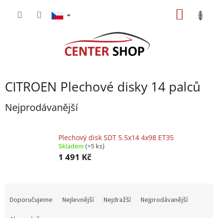
Přejít
NÁKUP
na
obsah
KOŠÍK
CITROEN Plechové disky 14 palců
Nejprodávanější
Plechový disk SDT 5.5x14 4x98 ET35
Skladem
(>5 ks)
1 491 Kč
Ř
a
Doporučujeme
Nejlevnější
Nejdražší
Nejprodávanější
z