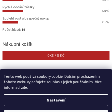
Rychlé dodání zásilky
(21%)
Spolehlivost a bezpečný nákup
(16%)
Počet hlasů:
19
Nákupní košík
0
KS /
0 KČ
Tento web používá soubory cookie. Dalším procházením
tohoto webu vyjadřujete souhlas s jejich používáním.. Více
informací
zde
.
Vytvořil Shoptet
Nastavení
Copyright 2026
CENTER SHOP
. Všechna práva vyhrazena.
Upravit