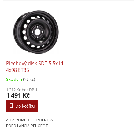
V
ý
p
i
s
p
r
o
d
Plechový disk SDT 5.5x14
u
4x98 ET35
k
Skladem
(>5 ks)
t
ů
1 212 Kč bez DPH
1 491 Kč
Do košíku
ALFA ROMEO CITROEN FIAT
FORD LANCIA PEUGEOT