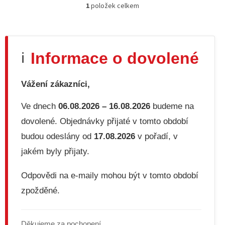
1
položek celkem
O
v
l
á
d
Informace o dovolené
ℹ️
a
c
í
Vážení zákazníci,
p
r
v
Ve dnech
06.08.2026 – 16.08.2026
budeme na
k
dovolené. Objednávky přijaté v tomto období
y
v
budou odeslány od
17.08.2026
v pořadí, v
ý
jakém byly přijaty.
p
i
s
Odpovědi na e-maily mohou být v tomto období
u
zpožděné.
Děkujeme za pochopení.