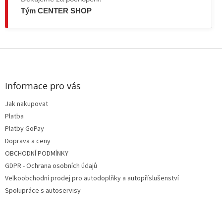
Tým CENTER SHOP
Z
á
p
a
Informace pro vás
t
Jak nakupovat
í
Platba
Platby GoPay
Doprava a ceny
OBCHODNÍ PODMÍNKY
GDPR - Ochrana osobních údajů
Velkoobchodní prodej pro autodoplňky a autopříslušenství
Spolupráce s autoservisy