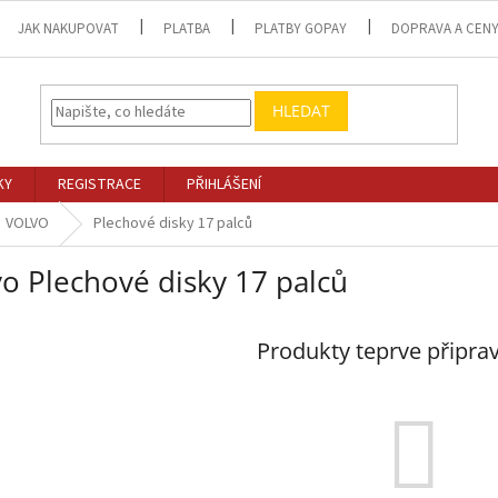
JAK NAKUPOVAT
PLATBA
PLATBY GOPAY
DOPRAVA A CEN
HLEDAT
KY
REGISTRACE
PŘIHLÁŠENÍ
VOLVO
Plechové disky 17 palců
vo Plechové disky 17 palců
Produkty teprve připra