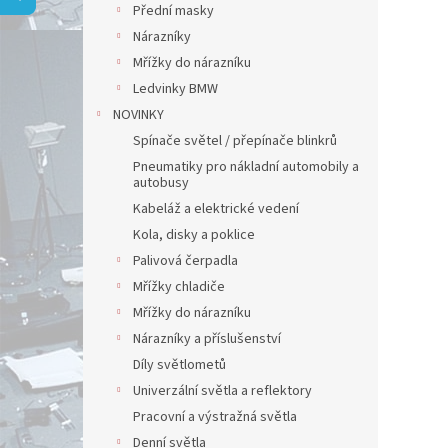
a
Přední masky
n
Nárazníky
e
Mřížky do nárazníku
l
Ledvinky BMW
NOVINKY
Spínače světel / přepínače blinkrů
Pneumatiky pro nákladní automobily a
autobusy
Kabeláž a elektrické vedení
Kola, disky a poklice
Palivová čerpadla
Mřížky chladiče
Mřížky do nárazníku
Nárazníky a příslušenství
Díly světlometů
Univerzální světla a reflektory
Pracovní a výstražná světla
Denní světla