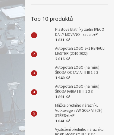
Top 10 produktů
Plastové blatníky zadní IVECO
DAILY MOVANO - sada L+P
1 831 Kč
Autopotah LOGO 2+1 RENAULT
MASTER (2010-2022)
2 016 Kč
Autopotah LOGO (na míru),
ŠKODA OCTAVIA I II III 1 2 3
1 940 Kč
Autopotah LOGO (na míru),
ŠKODA FABIA I II III 1 2 3
1 891 Kč
Mřížka předního nárazníku
Volkswagen VW GOLF VI (08-)
STŘED+L+P
1 041 Kč
Vyztužení předního nárazníku
FORD MONDEO III 1.8-3.0