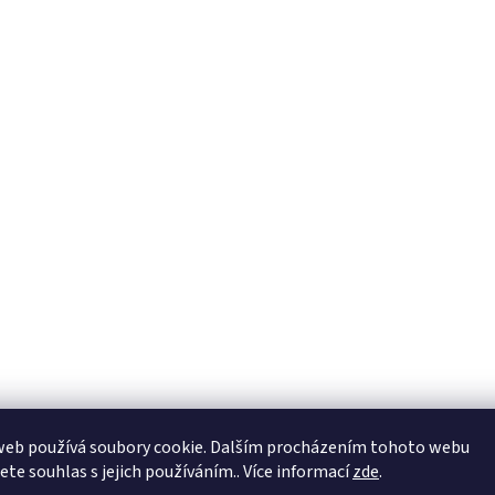
web používá soubory cookie. Dalším procházením tohoto webu
jete souhlas s jejich používáním.. Více informací
zde
.