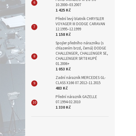
10.2000–03.2007
1 425 Kč
Přední levý blatník CHRYSLER
VOYAGER III DODGE CARAVAN
12.1995–12.1999
1 158 Kč
Spojler předního nárazníku (s
chlazením brzd, černá) DODGE
CHALLENGER, CHALLENGER SE,
CHALLENGER SRT8 KUPÉ
01.2006+
1 053 Kč
Zadní nárazník MERCEDES GL-
CLASS X166 07.2012–11.2015
483 Kč
Přední nárazník GAZELLE
07.1994-02.2010
1 330 Kč