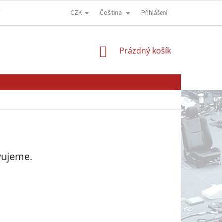
CZK
Čeština
Y
OBCHODNÍ PODMÍNKY
GDPR - OCHRANA OSOBNÍCH ÚDAJŮ
Přihlášení
NÁKUPNÍ
Prázdný košík
KOŠÍK
vujeme.