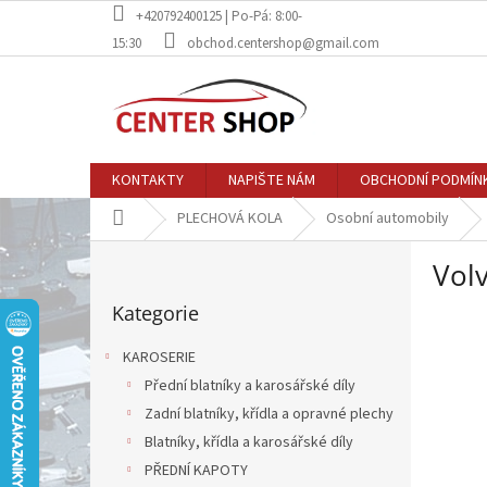
Přejít
+420792400125 | Po-Pá: 8:00-
na
15:30
obchod.centershop@gmail.com
obsah
KONTAKTY
NAPIŠTE NÁM
OBCHODNÍ PODMÍN
Domů
PLECHOVÁ KOLA
Osobní automobily
P
Vol
o
Přeskočit
s
Kategorie
kategorie
t
r
KAROSERIE
a
Přední blatníky a karosářské díly
n
Zadní blatníky, křídla a opravné plechy
n
í
Blatníky, křídla a karosářské díly
p
PŘEDNÍ KAPOTY