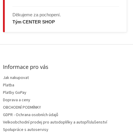
Děkujeme za pochopení.
Tým CENTER SHOP
Z
á
p
a
Informace pro vás
t
Jak nakupovat
í
Platba
Platby GoPay
Doprava a ceny
OBCHODNÍ PODMÍNKY
GDPR - Ochrana osobních údajů
Velkoobchodní prodej pro autodoplňky a autopříslušenství
Spolupráce s autoservisy