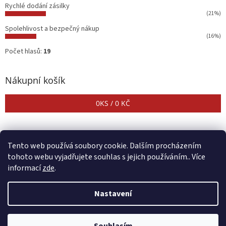
Rychlé dodání zásilky
(21%)
Spolehlivost a bezpečný nákup
(16%)
Počet hlasů:
19
Nákupní košík
0
KS /
0 KČ
Tento web používá soubory cookie. Dalším procházením
tohoto webu vyjadřujete souhlas s jejich používáním.. Více
informací
zde
.
Vytvořil Shoptet
Nastavení
Copyright 2026
CENTER SHOP
. Všechna práva vyhrazena.
Upravit