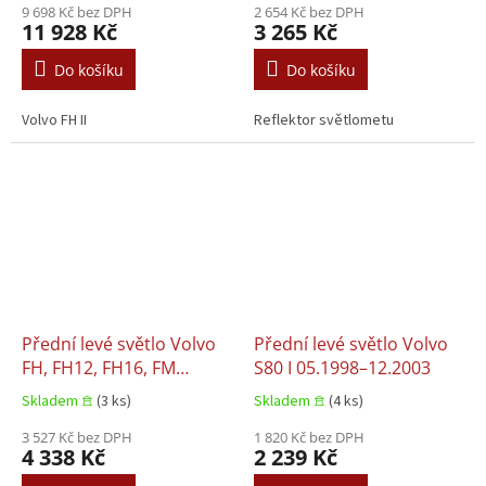
9 698 Kč bez DPH
2 654 Kč bez DPH
11 928 Kč
3 265 Kč
Do košíku
Do košíku
Volvo FH II
Reflektor světlometu
Přední levé světlo Volvo
Přední levé světlo Volvo
FH, FH12, FH16, FM
S80 I 05.1998–12.2003
09.2001+
Skladem 𖠿
(3 ks)
Skladem 𖠿
(4 ks)
3 527 Kč bez DPH
1 820 Kč bez DPH
4 338 Kč
2 239 Kč