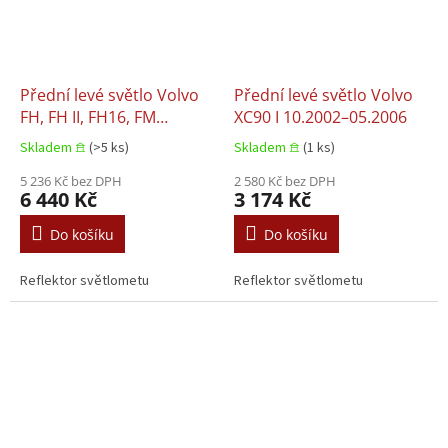
Přední levé světlo Volvo
Přední levé světlo Volvo
FH, FH II, FH16, FM
XC90 I 10.2002–05.2006
09.2005+
Skladem 𖠿
(>5 ks)
Skladem 𖠿
(1 ks)
5 236 Kč bez DPH
2 580 Kč bez DPH
6 440 Kč
3 174 Kč
Do košíku
Do košíku
Reflektor světlometu
Reflektor světlometu