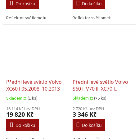
Do košíku
Do košíku
Reflektor světlometu
Reflektor světlometu
Přední levé světlo Volvo
Přední levé světlo Volvo
XC60 I 05.2008–10.2013
S60 I, V70 II, XC70 I
03.2000–04.2010
Skladem 𖠿
(1 ks)
Skladem 𖠿
(>5 ks)
16 114 Kč bez DPH
2 720 Kč bez DPH
19 820 Kč
3 346 Kč
Do košíku
Do košíku