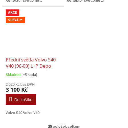
Reflektor světlometu
Reflektor světlometu
AKCE
SLEVA ✂
Přední světla Volvo S40
V40 (96-00) L+P Depo
Skladem
(>5 sada)
2 520 Kč bez DPH
3 100 Kč
Do košíku
Volvo S40 Volvo V40
25
položek celkem