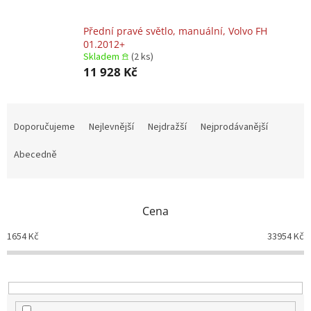
Přední pravé světlo, manuální, Volvo FH
01.2012+
Skladem 𖠿
(2 ks)
11 928 Kč
Ř
a
Doporučujeme
Nejlevnější
Nejdražší
Nejprodávanější
z
e
Abecedně
n
í
p
Cena
r
o
1654
Kč
33954
Kč
d
u
k
t
ů