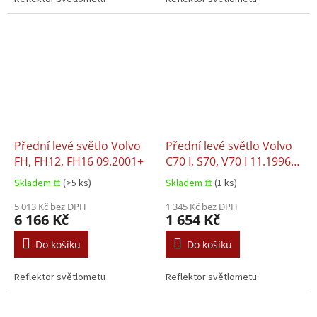
Přední levé světlo Volvo
Přední levé světlo Volvo
FH, FH12, FH16 09.2001+
C70 I, S70, V70 I 11.1996–
10.2005
Skladem 𖠿
(>5 ks)
Skladem 𖠿
(1 ks)
5 013 Kč bez DPH
1 345 Kč bez DPH
6 166 Kč
1 654 Kč
Do košíku
Do košíku
Reflektor světlometu
Reflektor světlometu