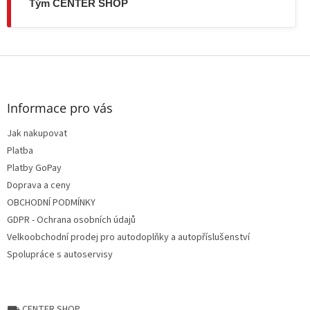
Tým CENTER SHOP
Z
á
p
a
Informace pro vás
t
Jak nakupovat
í
Platba
Platby GoPay
Doprava a ceny
OBCHODNÍ PODMÍNKY
GDPR - Ochrana osobních údajů
Velkoobchodní prodej pro autodoplňky a autopříslušenství
Spolupráce s autoservisy
⛟ CENTER SHOP