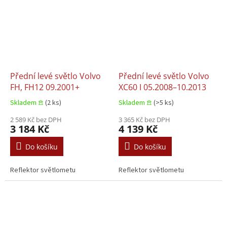
Přední levé světlo Volvo
Přední levé světlo Volvo
FH, FH12 09.2001+
XC60 I 05.2008–10.2013
Skladem 𖠿
(2 ks)
Skladem 𖠿
(>5 ks)
2 589 Kč bez DPH
3 365 Kč bez DPH
3 184 Kč
4 139 Kč
Do košíku
Do košíku
Reflektor světlometu
Reflektor světlometu