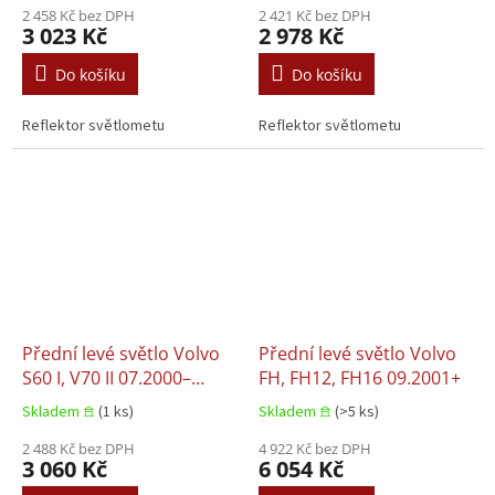
2 458 Kč bez DPH
2 421 Kč bez DPH
3 023 Kč
2 978 Kč
Do košíku
Do košíku
Reflektor světlometu
Reflektor světlometu
Přední levé světlo Volvo
Přední levé světlo Volvo
S60 I, V70 II 07.2000–
FH, FH12, FH16 09.2001+
06.2004
Skladem 𖠿
(1 ks)
Skladem 𖠿
(>5 ks)
2 488 Kč bez DPH
4 922 Kč bez DPH
3 060 Kč
6 054 Kč