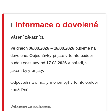
O
v
l
á
d
Informace o dovolené
ℹ️
a
c
í
Vážení zákazníci,
p
r
v
Ve dnech
06.08.2026 – 16.08.2026
budeme na
k
dovolené. Objednávky přijaté v tomto období
y
v
budou odeslány od
17.08.2026
v pořadí, v
ý
jakém byly přijaty.
p
i
s
Odpovědi na e-maily mohou být v tomto období
u
zpožděné.
Děkujeme za pochopení.