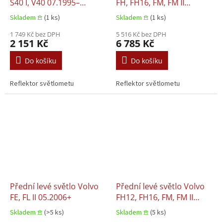
S40 I, V40 07.1995–
FH, FH16, FM, FM II
07.2000
09.2005+
Skladem 𖠿
(1 ks)
Skladem 𖠿
(1 ks)
1 749 Kč bez DPH
5 516 Kč bez DPH
2 151 Kč
6 785 Kč
Do košíku
Do košíku
Reflektor světlometu
Reflektor světlometu
Přední levé světlo Volvo
Přední levé světlo Volvo
FE, FL II 05.2006+
FH12, FH16, FM, FM II
08.1993+
Skladem 𖠿
(>5 ks)
Skladem 𖠿
(5 ks)