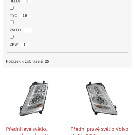
HELLA
1
TYC
10
VALEO
1
ZKW
1
Položek k zobrazení:
25
V
ý
p
i
s
p
r
o
d
Přední levé světlo,
Přední pravé světlo Volvo