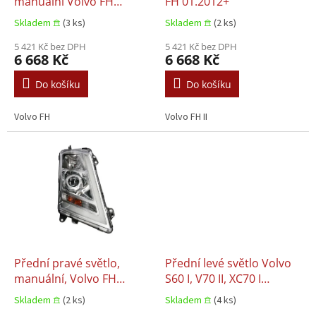
u
manuální Volvo FH
FH 01.2012+
k
01.2012+
Skladem 𖠿
(3 ks)
Skladem 𖠿
(2 ks)
t
ů
5 421 Kč bez DPH
5 421 Kč bez DPH
6 668 Kč
6 668 Kč
Do košíku
Do košíku
Volvo FH
Volvo FH II
Přední pravé světlo,
Přední levé světlo Volvo
manuální, Volvo FH
S60 I, V70 II, XC70 I
01.2012+
03.2000–04.2010
Skladem 𖠿
(2 ks)
Skladem 𖠿
(4 ks)