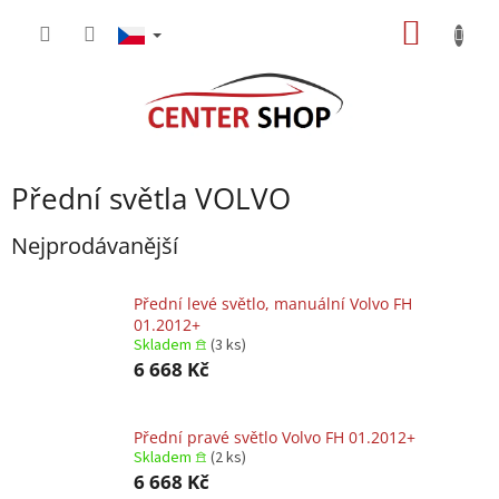
Přejít
NÁKUP
na
obsah
KOŠÍK
Přední světla VOLVO
Nejprodávanější
Přední levé světlo, manuální Volvo FH
01.2012+
Skladem 𖠿
(3 ks)
6 668 Kč
Přední pravé světlo Volvo FH 01.2012+
Skladem 𖠿
(2 ks)
6 668 Kč