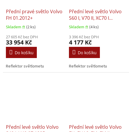
Přední pravé světlo Volvo
Přední levé světlo Volvo
FH 01.2012+
S60 I, V70 II, XC70 I
03.2000–04.2010
Skladem 𖠿
(2 ks)
Skladem 𖠿
(4 ks)
27 605 Kč bez DPH
3 396 Kč bez DPH
33 954 Kč
4 177 Kč
Do košíku
Do košíku
Reflektor světlometu
Reflektor světlometu
Přední levé světlo Volvo
Přední levé světlo Volvo