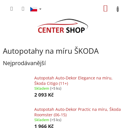
Přejít
NÁKUP
na
obsah
KOŠÍK
Autopotahy na míru ŠKODA
Nejprodávanější
Autopotah Auto-Dekor Elegance na míru,
Škoda Citigo (11+)
Skladem
(>5 ks)
2 093 Kč
Autopotah Auto-Dekor Practic na míru, Škoda
Roomster (06-15)
Skladem
(>5 ks)
1 966 Kč