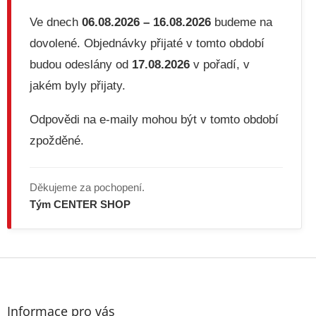
r
v
Ve dnech
06.08.2026 – 16.08.2026
budeme na
k
dovolené. Objednávky přijaté v tomto období
y
v
budou odeslány od
17.08.2026
v pořadí, v
ý
jakém byly přijaty.
p
i
s
Odpovědi na e-maily mohou být v tomto období
u
zpožděné.
Děkujeme za pochopení.
Tým CENTER SHOP
Z
á
p
a
Informace pro vás