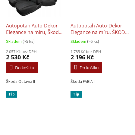
Autopotah Auto-Dekor
Autopotah Auto-Dekor
Elegance na míru, Škoda
Elegance na míru, ŠKODA
Octavia II (04-13)
FABIA II (07-14)
Skladem
(>5 ks)
Skladem
(>5 ks)
2 057 Kč bez DPH
1 785 Kč bez DPH
2 530 Kč
2 196 Kč
Do košíku
Do košíku
Škoda Octavia II
Škoda FABIA II
Tip
Tip