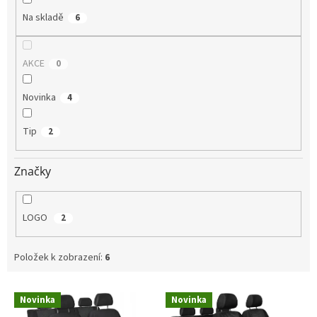
Na skladě
6
AKCE
0
Novinka
4
Tip
2
Značky
LOGO
2
Položek k zobrazení:
6
V
Novinka
Novinka
ý