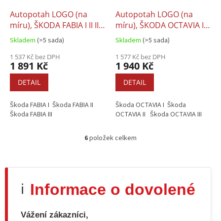
Autopotah LOGO (na
Autopotah LOGO (na
míru), ŠKODA FABIA I II III
míru), ŠKODA OCTAVIA I II
1 2 3
III 1 2 3
Skladem
(>5 sada)
Skladem
(>5 sada)
1 537 Kč bez DPH
1 577 Kč bez DPH
1 891 Kč
1 940 Kč
DETAIL
DETAIL
Škoda FABIA I Škoda FABIA II
Škoda OCTAVIA I Škoda
Škoda FABIA III
OCTAVIA II Škoda OCTAVIA III
6
položek celkem
O
v
l
á
d
Informace o dovolené
ℹ️
a
c
í
Vážení zákazníci,
p