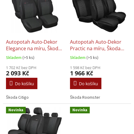
p
i
s
p
r
o
d
Autopotah Auto-Dekor
Autopotah Auto-Dekor
u
Elegance na míru, Škoda
Practic na míru, Škoda
k
Citigo (11+)
Roomster (06-15)
Skladem
(>5 ks)
Skladem
(>5 ks)
t
ů
1 702 Kč bez DPH
1 598 Kč bez DPH
2 093 Kč
1 966 Kč
Do košíku
Do košíku
Škoda Citigo
Škoda Roomster
Novinka
Novinka