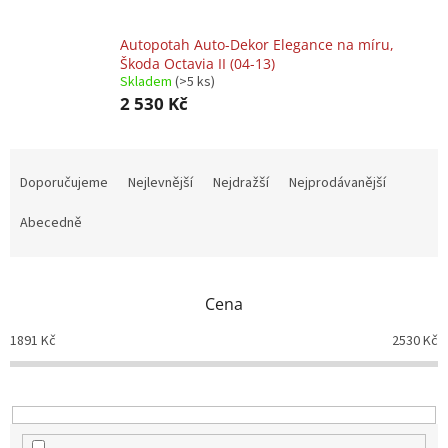
Autopotah Auto-Dekor Elegance na míru,
Škoda Octavia II (04-13)
Skladem
(>5 ks)
2 530 Kč
Ř
a
Doporučujeme
Nejlevnější
Nejdražší
Nejprodávanější
z
e
Abecedně
n
í
p
Cena
r
o
1891
Kč
2530
Kč
d
u
k
t
ů