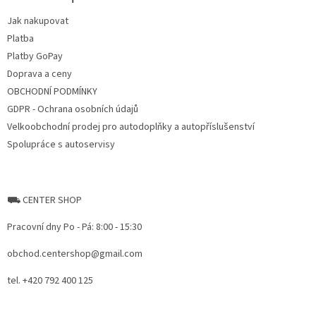
t
Jak nakupovat
í
Platba
Platby GoPay
Doprava a ceny
OBCHODNÍ PODMÍNKY
GDPR - Ochrana osobních údajů
Velkoobchodní prodej pro autodoplňky a autopříslušenství
Spolupráce s autoservisy
⛟ CENTER SHOP
Pracovní dny Po - Pá: 8:00 - 15:30
obchod.centershop@gmail.com
tel. +420 792 400 125