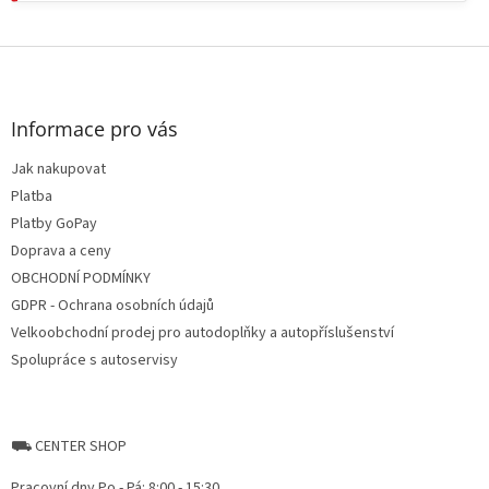
Z
á
p
a
Informace pro vás
t
Jak nakupovat
í
Platba
Platby GoPay
Doprava a ceny
OBCHODNÍ PODMÍNKY
GDPR - Ochrana osobních údajů
Velkoobchodní prodej pro autodoplňky a autopříslušenství
Spolupráce s autoservisy
⛟ CENTER SHOP
Pracovní dny Po - Pá: 8:00 - 15:30