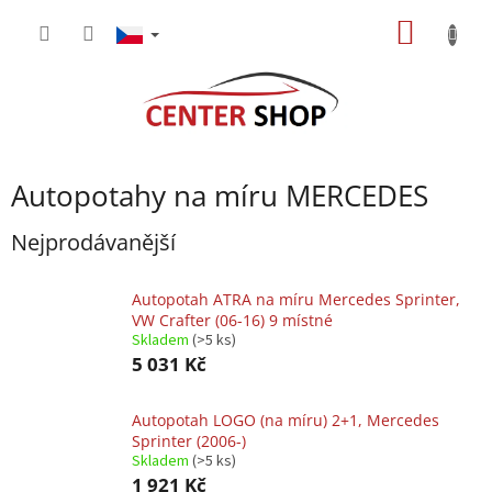
Přejít
NÁKUP
na
obsah
KOŠÍK
Autopotahy na míru MERCEDES
Nejprodávanější
Autopotah ATRA na míru Mercedes Sprinter,
VW Crafter (06-16) 9 místné
Skladem
(>5 ks)
5 031 Kč
Autopotah LOGO (na míru) 2+1, Mercedes
Sprinter (2006-)
Skladem
(>5 ks)
1 921 Kč