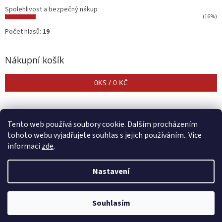
Spolehlivost a bezpečný nákup
(16%)
Počet hlasů:
19
Nákupní košík
0
KS /
0 KČ
Tento web používá soubory cookie. Dalším procházením
tohoto webu vyjadřujete souhlas s jejich používáním.. Více
informací
zde
.
Vytvořil Shoptet
Nastavení
Copyright 2026
CENTER SHOP
. Všechna práva vyhrazena.
Upravit
Souhlasím
nastavení cookies