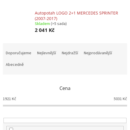
Autopotah LOGO 2+1 MERCEDES SPRINTER
(2007-2017)
Skladem
(>5 sada)
2 041 Kč
Ř
a
Doporučujeme
Nejlevnější
Nejdražší
Nejprodávanější
z
e
Abecedně
n
í
p
Cena
r
o
1921
Kč
5031
Kč
d
u
k
t
ů