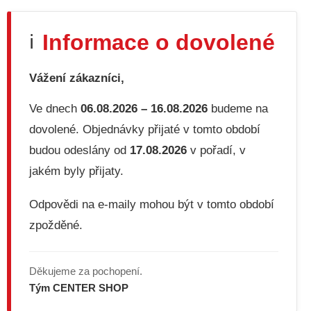
l
á
d
Informace o dovolené
ℹ️
a
c
í
Vážení zákazníci,
p
r
v
Ve dnech
06.08.2026 – 16.08.2026
budeme na
k
dovolené. Objednávky přijaté v tomto období
y
v
budou odeslány od
17.08.2026
v pořadí, v
ý
jakém byly přijaty.
p
i
s
Odpovědi na e-maily mohou být v tomto období
u
zpožděné.
Děkujeme za pochopení.
Tým CENTER SHOP