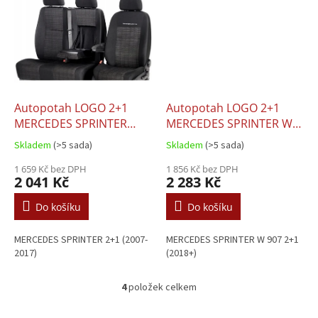
Autopotah LOGO 2+1
Autopotah LOGO 2+1
MERCEDES SPRINTER
MERCEDES SPRINTER W
(2007-2017)
907 (2018+)
Skladem
(>5 sada)
Skladem
(>5 sada)
1 659 Kč bez DPH
1 856 Kč bez DPH
2 041 Kč
2 283 Kč
Do košíku
Do košíku
MERCEDES SPRINTER 2+1 (2007-
MERCEDES SPRINTER W 907 2+1
2017)
(2018+)
4
položek celkem
O
v