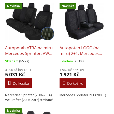
V
Novinka
Novinka
ý
p
i
s
p
r
o
d
Autopotah ATRA na míru
Autopotah LOGO (na
u
Mercedes Sprinter, VW
míru) 2+1, Mercedes
k
Crafter (06-16) 9 místné
Sprinter (2006-)
Skladem
(>5 ks)
Skladem
(>5 ks)
t
ů
4 090 Kč bez DPH
1 562 Kč bez DPH
5 031 Kč
1 921 Kč
Do košíku
Do košíku
Mercedes Sprinter (2006-2016)
Mercedes Sprinter 2+1 (2006+)
VW Crafter (2006-2016) 9 místné
Novinka