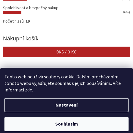
Spolehlivost a bezpečný nákup
(16%)
Počet hlasů:
19
Nákupní košík
0
KS /
0 KČ
Tento web používá soubory cookie. Dalším procházením
tohoto webu vyjadřujete souhlas s jejich používáním.. Více
informací
zde
.
Vytvořil Shoptet
Nastavení
Copyright 2026
CENTER SHOP
. Všechna práva vyhrazena.
Upravit
Souhlasím
nastavení cookies