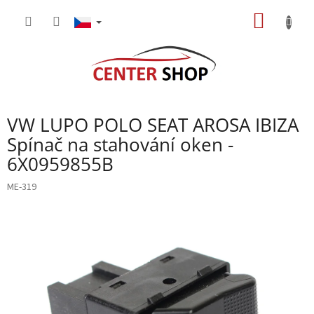
Přejít
NÁKUP
na
obsah
KOŠÍK
VW LUPO POLO SEAT AROSA IBIZA
Spínač na stahování oken -
6X0959855B
ME-319