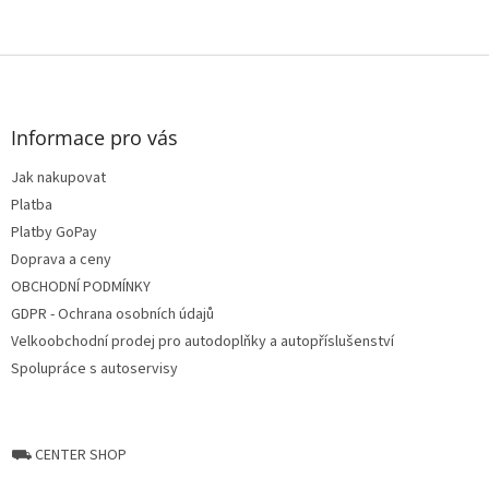
Z
á
p
a
Informace pro vás
t
Jak nakupovat
í
Platba
Platby GoPay
Doprava a ceny
OBCHODNÍ PODMÍNKY
GDPR - Ochrana osobních údajů
Velkoobchodní prodej pro autodoplňky a autopříslušenství
Spolupráce s autoservisy
⛟ CENTER SHOP