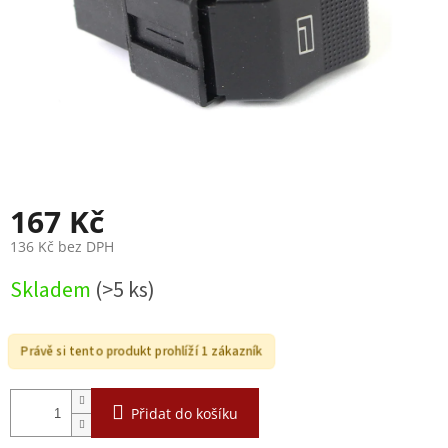
167 Kč
136 Kč bez DPH
Měrná
Skladem
(>5 ks)
cena:
Právě si tento produkt prohlíží 1 zákazník
Přidat do košíku