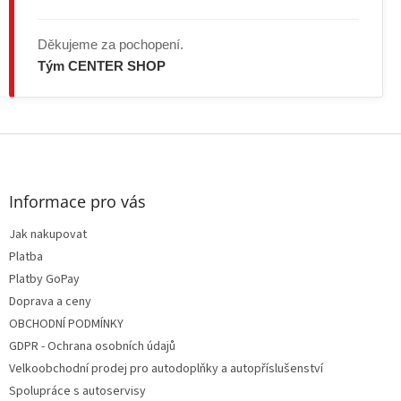
Děkujeme za pochopení.
Tým CENTER SHOP
Z
á
p
a
Informace pro vás
t
Jak nakupovat
í
Platba
Platby GoPay
Doprava a ceny
OBCHODNÍ PODMÍNKY
GDPR - Ochrana osobních údajů
Velkoobchodní prodej pro autodoplňky a autopříslušenství
Spolupráce s autoservisy