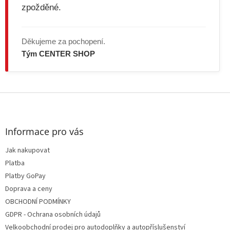
zpožděné.
Děkujeme za pochopení.
Tým CENTER SHOP
Z
á
p
a
Informace pro vás
t
Jak nakupovat
í
Platba
Platby GoPay
Doprava a ceny
OBCHODNÍ PODMÍNKY
GDPR - Ochrana osobních údajů
Velkoobchodní prodej pro autodoplňky a autopříslušenství