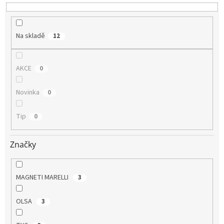
t
ů
Na skladě
12
AKCE
0
Novinka
0
Tip
0
Značky
MAGNETI MARELLI
3
OLSA
3