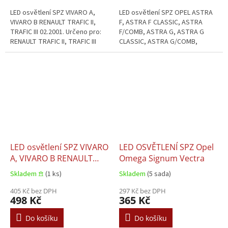
09.1986–12.2009
LED osvětlení SPZ VIVARO A,
LED osvětlení SPZ OPEL ASTRA
VIVARO B RENAULT TRAFIC II,
F, ASTRA F CLASSIC, ASTRA
TRAFIC III 02.2001. Určeno pro:
F/COMB, ASTRA G, ASTRA G
RENAULT TRAFIC II, TRAFIC III
CLASSIC, ASTRA G/COMB,
02.2001.
CORSA B, CORSA B/HATCHBACK,
OMEGA A, OMEGA B, VECTRA B
09.1986–12.2009....
LED osvětlení SPZ VIVARO
LED OSVĚTLENÍ SPZ Opel
A, VIVARO B RENAULT
Omega Signum Vectra
TRAFIC II, TRAFIC III
Skladem 𖠿
(1 ks)
Skladem
(5 sada)
02.2001
405 Kč bez DPH
297 Kč bez DPH
498 Kč
365 Kč
Do košíku
Do košíku