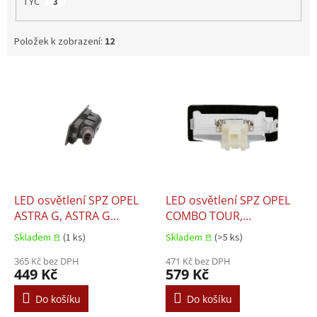
TYC
3
Položek k zobrazení:
12
V
ý
p
i
s
p
r
o
d
LED osvětlení SPZ OPEL
LED osvětlení SPZ OPEL
u
ASTRA G, ASTRA G
COMBO TOUR,
k
CLASSIC, ASTRA G/COMBI,
COMBO/MINIVAN 10.2001
Skladem 𖠿
(1 ks)
Skladem 𖠿
(>5 ks)
t
CORSA A, CORSA A TR,
ů
CORSA A/HATCHBACK,
365 Kč bez DPH
471 Kč bez DPH
449 Kč
579 Kč
CORSA B, CORSA
B/HATCHBACK, CORSA C,
Do košíku
Do košíku
VECTRA A, VECTRA B