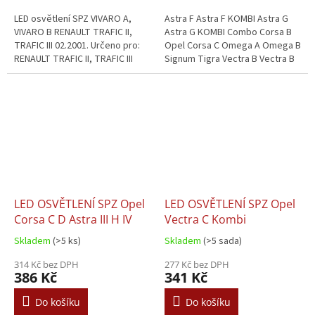
LED osvětlení SPZ VIVARO A,
Astra F Astra F KOMBI Astra G
VIVARO B RENAULT TRAFIC II,
Astra G KOMBI Combo Corsa B
TRAFIC III 02.2001. Určeno pro:
Opel Corsa C Omega A Omega B
RENAULT TRAFIC II, TRAFIC III
Signum Tigra Vectra B Vectra B
02.2001.
KOMBI Vectra B LIFTBACK Zafira
A
LED OSVĚTLENÍ SPZ Opel
LED OSVĚTLENÍ SPZ Opel
Corsa C D Astra III H IV
Vectra C Kombi
Skladem
(>5 ks)
Skladem
(>5 sada)
314 Kč bez DPH
277 Kč bez DPH
386 Kč
341 Kč
Do košíku
Do košíku