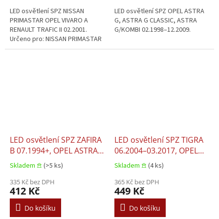
LED osvětlení SPZ NISSAN
LED osvětlení SPZ OPEL ASTRA
PRIMASTAR OPEL VIVARO A
G, ASTRA G CLASSIC, ASTRA
RENAULT TRAFIC II 02.2001.
G/KOMBI 02.1998–12.2009.
Určeno pro: NISSAN PRIMASTAR
OPEL VIVARO A RENAULT TRAFIC
II 02.2001.
LED osvětlení SPZ ZAFIRA
LED osvětlení SPZ TIGRA
B 07.1994+, OPEL ASTRA
06.2004–03.2017, OPEL
H, ASTRA H CLASSIC,
CORSA D, CORSA
Skladem 𖠿
(>5 ks)
Skladem 𖠿
(4 ks)
ASTRA H GTC, ASTRA
D/HATCHBACK, MERIVA A,
H/COMBI, COMBO TOUR,
335 Kč bez DPH
MERIVA B, TIGRA 06.2004–
365 Kč bez DPH
412 Kč
449 Kč
COMBO/MINIVAN, CORSA
03.2017
C, CORSA C/HATCHBACK,
Do košíku
Do košíku
MERIVA A, TIGRA, VECTRA