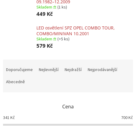
09.1982–12.2009
Skladem 𖠿
(1 ks)
449 Kč
LED osvětlení SPZ OPEL COMBO TOUR,
COMBO/MINIVAN 10.2001
Skladem 𖠿
(>5 ks)
579 Kč
Ř
a
Doporučujeme
Nejlevnější
Nejdražší
Nejprodávanější
z
e
Abecedně
n
í
p
Cena
r
o
341
Kč
700
Kč
d
u
k