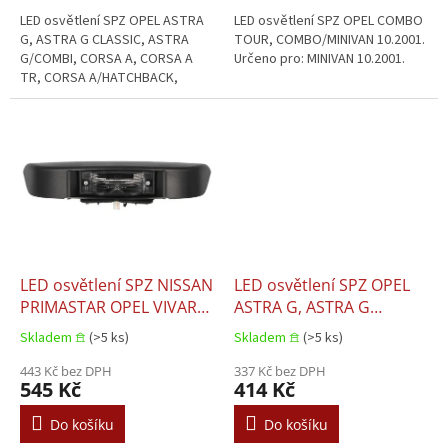
09.1982–12.2009
LED osvětlení SPZ OPEL ASTRA
LED osvětlení SPZ OPEL COMBO
G, ASTRA G CLASSIC, ASTRA
TOUR, COMBO/MINIVAN 10.2001.
G/COMBI, CORSA A, CORSA A
Určeno pro: MINIVAN 10.2001.
TR, CORSA A/HATCHBACK,
CORSA B, CORSA B/HATCHBACK,
CORSA C, VECTRA A, VECTRA B
09.1982–12.2009....
LED osvětlení SPZ NISSAN
LED osvětlení SPZ OPEL
PRIMASTAR OPEL VIVARO
ASTRA G, ASTRA G
A RENAULT TRAFIC II
CLASSIC, ASTRA G/KOMBI
Skladem 𖠿
(>5 ks)
Skladem 𖠿
(>5 ks)
02.2001
02.1998–12.2009
443 Kč bez DPH
337 Kč bez DPH
545 Kč
414 Kč
Do košíku
Do košíku