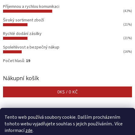
Příjemnou a rychlou komunikaci
(42%)
Široký sortiment zboží
(21%)
Rychlé dodání zásilky
(21%)
Spolehlivost a bezpečný nákup
(16%)
Počet hlasů:
19
Nákupní košík
0
KS /
0 KČ
Tento web používá soubory cookie. Dalším procházením
tohoto webu vyjadřujete souhlas s jejich používáním.. Více
informací
zde
.