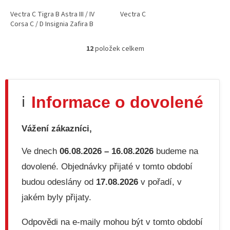
Vectra C Tigra B Astra III / IV
Vectra C
Corsa C / D Insignia Zafira B
12
položek celkem
O
v
l
á
d
Informace o dovolené
ℹ️
a
c
í
Vážení zákazníci,
p
r
v
Ve dnech
06.08.2026 – 16.08.2026
budeme na
k
dovolené. Objednávky přijaté v tomto období
y
v
budou odeslány od
17.08.2026
v pořadí, v
ý
jakém byly přijaty.
p
i
s
Odpovědi na e-maily mohou být v tomto období
u