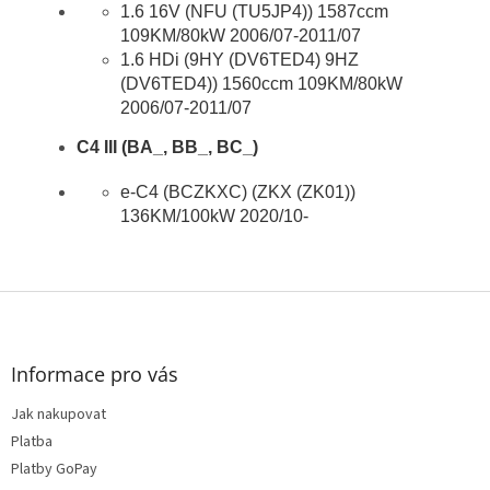
1.6 16V (NFU (TU5JP4)) 1587ccm
109KM/80kW 2006/07-2011/07
1.6 HDi (9HY (DV6TED4) 9HZ
(DV6TED4)) 1560ccm 109KM/80kW
2006/07-2011/07
C4 III (BA_, BB_, BC_)
e-C4 (BCZKXC) (ZKX (ZK01))
136KM/100kW 2020/10-
Z
á
p
a
Informace pro vás
t
Jak nakupovat
í
Platba
Platby GoPay