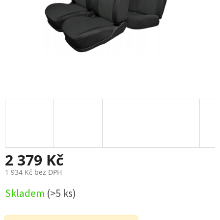
2 379 Kč
1 934 Kč bez DPH
Měrná
Skladem
(>5 ks)
cena: