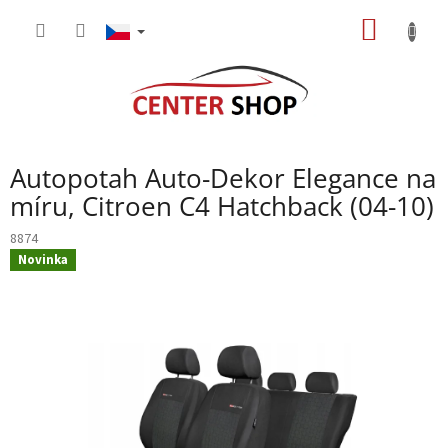
Přejít
NÁKUP
na
obsah
KOŠÍK
Autopotah Auto-Dekor Elegance na
míru, Citroen C4 Hatchback (04-10)
8874
Novinka