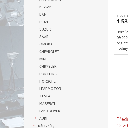
ů
tmavě
NISSAN
09.2
DAF
1 291 
1 58
ISUZU
SUZUKI
Horní 
SAAB
09.202
regist
OMODA
hodiny
CHEVROLET
MINI
CHRYSLER
FORTHING
PORSCHE
LEAPMOTOR
TESLA
MASERATI
LAND ROVER
AUDI
Předn
12.2
Nárazníky