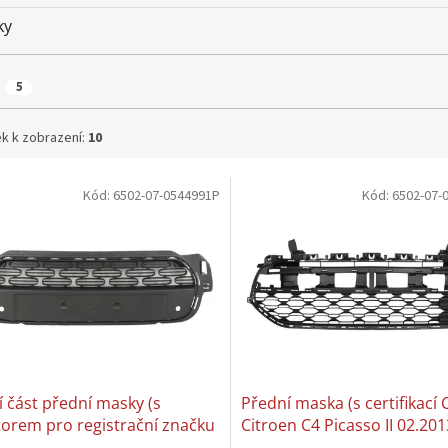
ky
5
k k zobrazení:
10
Kód:
6502-07-0544991P
Kód:
6502-07-
 část přední masky (s
Přední maska (s certifikací 
orem pro registrační značku
Citroen C4 Picasso II 02.201
ory pro parkovací hodiny,
05.2016