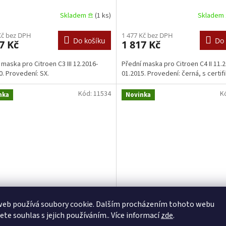
Skladem 𖠿
(1 ks)
Skladem 
Kč bez DPH
1 477 Kč bez DPH
Do košíku
Do 
7 Kč
1 817 Kč
 maska pro Citroen C3 III 12.2016-
Přední maska pro Citroen C4 II 11.
0. Provedení: SX.
01.2015. Provedení: černá, s certifi
Kód:
11534
K
nka
Novinka
í maska Citroën Berlingo,
Přední maska Citroen Jump
web používá soubory cookie. Dalším procházením tohoto webu
–2023- 9816749780
2017–2021
jete souhlas s jejich používáním.. Více informací
zde
.