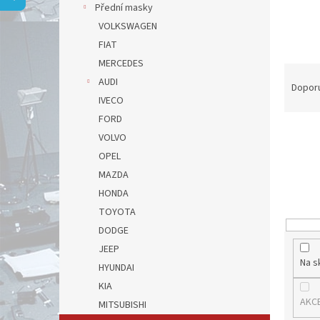
a
Přední masky
n
VOLKSWAGEN
e
FIAT
l
MERCEDES
Ř
AUDI
a
Dopor
z
IVECO
e
FORD
n
VOLVO
í
OPEL
p
MAZDA
r
HONDA
o
d
TOYOTA
u
DODGE
k
JEEP
t
Na s
HYUNDAI
ů
KIA
AKC
MITSUBISHI