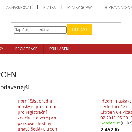
JAK NAKUPOVAT
PLATBA
PLATBY GOPAY
DOPRAVA A CEN
HLEDAT
KY
REGISTRACE
PŘIHLÁŠENÍ
ROEN
odávanější
Horní část přední
Přední maska (s
masky (s prostorem
certifikací CZ)
pro registrační
Citroen C4 Picas
značku s otvory pro
02.2013-05.201
Skladem 𖠿
(>5 ks
parkovací hodiny,
tmavě šedá) Citroen
2 452 Kč