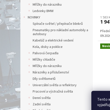
Mřížky do nárazníku
Ledvinky BMW
1 583 
NOVINKY
1 94
Spínače světel / přepínače blinkrů
Pneumatiky pro nákladní automobily a
Přední
autobusy
09.202
Kabeláž a elektrické vedení
Novi
Kola, disky a poklice
Palivová čerpadla
Mřížky chladiče
Mřížky do nárazníku
Nárazníky a příslušenství
Díly světlometů
Univerzální světla a reflektory
Pracovní a výstražná světla
Předn
Denní světla
Tento 
2019
Zadní světla
vyjadřu