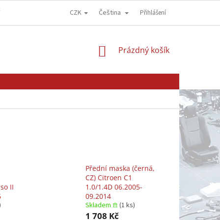
CZK
Čeština
Y
OBCHODNÍ PODMÍNKY
GDPR - OCHRANA OSOBNÍCH ÚDAJŮ
Přihlášení
NÁKUPNÍ
Prázdný košík
KOŠÍK
Přední maska (černá,
CZ) Citroen C1
so II
1.0/1.4D 06.2005-
6
09.2014
)
Skladem 𖠿
(1 ks)
1 708 Kč