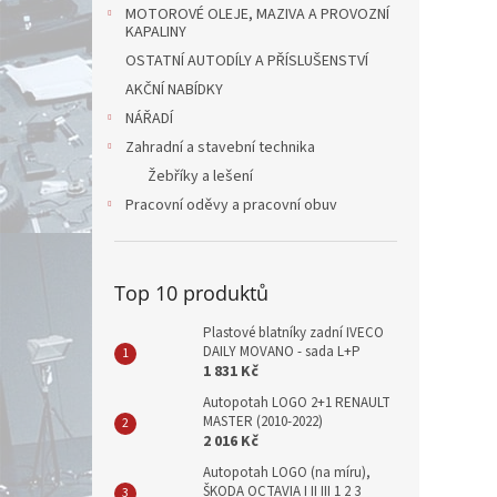
MOTOROVÉ OLEJE, MAZIVA A PROVOZNÍ
KAPALINY
OSTATNÍ AUTODÍLY A PŘÍSLUŠENSTVÍ
AKČNÍ NABÍDKY
NÁŘADÍ
Zahradní a stavební technika
Žebříky a lešení
Pracovní oděvy a pracovní obuv
Top 10 produktů
Plastové blatníky zadní IVECO
DAILY MOVANO - sada L+P
1 831 Kč
Autopotah LOGO 2+1 RENAULT
MASTER (2010-2022)
2 016 Kč
Autopotah LOGO (na míru),
ŠKODA OCTAVIA I II III 1 2 3