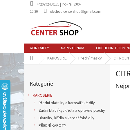
Přejít
+420792400125 | Po-Pá: 8:00-
na
15:30
obchod.centershop@gmail.com
obsah
KONTAKTY
NAPIŠTE NÁM
OBCHODNÍ PODMÍN
Domů
KAROSERIE
Přední masky
CITROEN
P
CIT
o
Přeskočit
s
Kategorie
kategorie
Nejpr
t
r
KAROSERIE
a
Přední blatníky a karosářské díly
n
Zadní blatníky, křídla a opravné plechy
n
í
Blatníky, křídla a karosářské díly
p
PŘEDNÍ KAPOTY