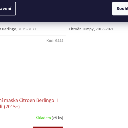
Skladem
(>5 ks)
Sklad
avení
Souh
Kč bez DPH
3 815 Kč bez DPH
Do košíku
Do 
4 Kč
4 693 Kč
n Berlingo, 2019–2023
Citroën Jumpy, 2017–2021
Kód:
9444
í maska Citroen Berlingo II
ift (2015+)
Skladem
(>5 ks)