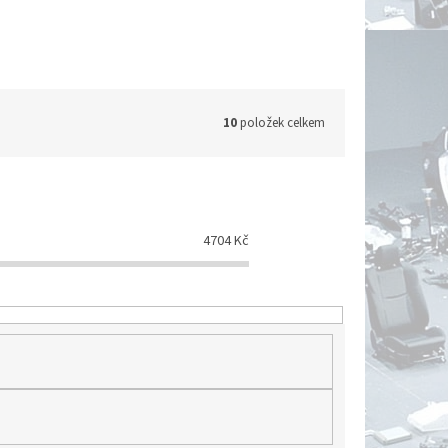
10
položek celkem
4704
Kč