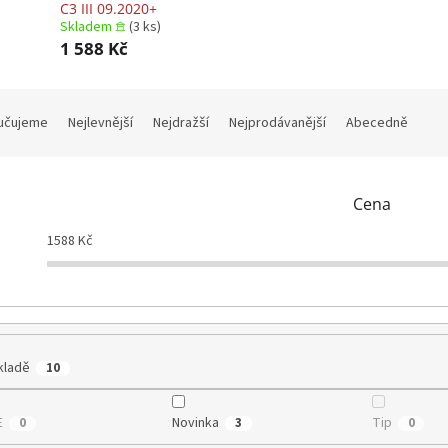
C3 III 09.2020+
Skladem 𖠿
(3 ks)
1 588 Kč
učujeme
Nejlevnější
Nejdražší
Nejprodávanější
Abecedně
Cena
1588
Kč
kladě
10
E
Novinka
Tip
0
3
0