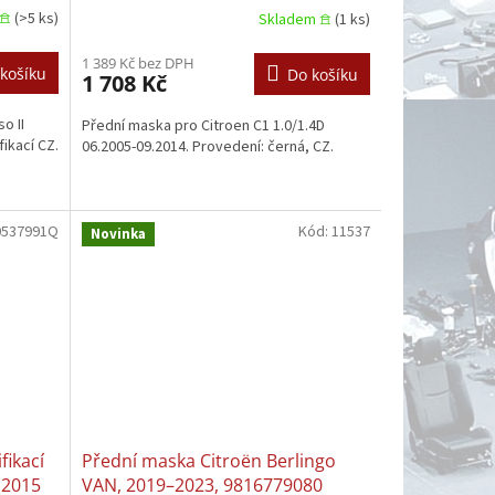
𖠿
(>5 ks)
Skladem 𖠿
(1 ks)
1 389 Kč bez DPH
košíku
Do košíku
1 708 Kč
o II
Přední maska pro Citroen C1 1.0/1.4D
fikací CZ.
06.2005-09.2014. Provedení: černá, CZ.
0537991Q
Kód:
11537
Novinka
fikací
Přední maska Citroën Berlingo
1.2015
VAN, 2019–2023, 9816779080