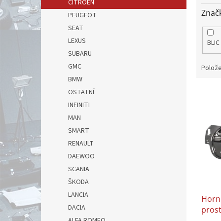
CITROEN
Znač
PEUGEOT
SEAT
LEXUS
BLIC
SUBARU
GMC
Polože
BMW
V
OSTATNÍ
ý
INFINITI
p
MAN
i
SMART
s
RENAULT
p
r
DAEWOO
o
SCANIA
d
ŠKODA
u
LANCIA
Horní
k
DACIA
prost
t
s otv
ALFA ROMEO