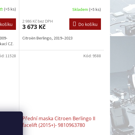
𖠿
(>5 ks)
Skladem
(>5 ks)
2 986 Kč bez DPH
košíku
Do košíku
3 673 Kč
2009-
Citroën Berlingo, 2019–2023
kací CZ.
ód:
11528
Kód:
9588
y,
Přední maska Citroen Berlingo II
facelift (2015+)- 9810963780