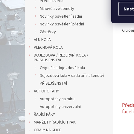
Přední světla
Mlhové světlomety
Nast
3 824 
Novinky osvětlení zadní
4 70
Novinky osvětlení přední
Citroë
Zástěrky
ALU KOLA
PLECHOVÁ KOLA
DOJEZDOVÁ / REZERVNÍ KOLA /
PŘÍSLUŠENSTVÍ
Originální dojezdová kola
Dojezdová kola + sada příslušenství
PŘÍSLUŠENSTVÍ
AUTOPOTAHY
Autopotahy na míru
Předn
Autopotahy univerzální
facel
ŘADÍCÍ PÁKY
MANŽETY ŘADÍCÍCH PÁK
OBALY NA KLÍČE