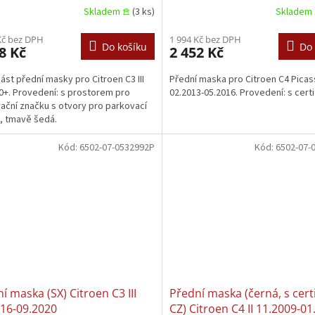
Skladem 𖠿
(3 ks)
Skladem 
 šedá) Citroen C3 III
020+
Kč bez DPH
1 994 Kč bez DPH
Do košíku
Do 
8 Kč
2 452 Kč
část přední masky pro Citroen C3 III
Přední maska pro Citroen C4 Picass
0+. Provedení: s prostorem pro
02.2013-05.2016. Provedení: s certi
rační značku s otvory pro parkovací
, tmavě šedá.
Kód:
6502-07-0532992P
Kód:
6502-07-
í maska (SX) Citroen C3 III
Přední maska (černá, s certi
016-09.2020
CZ) Citroen C4 II 11.2009-0