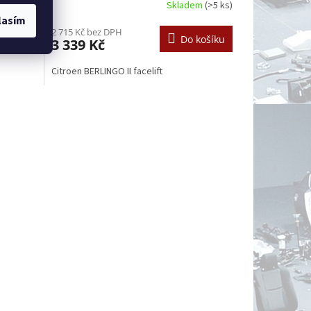
em
(>5 ks)
Skladem
(>5 ks)
lasím
2 715 Kč bez DPH
košíku
Do košíku
3 339 Kč
Citroen BERLINGO II facelift