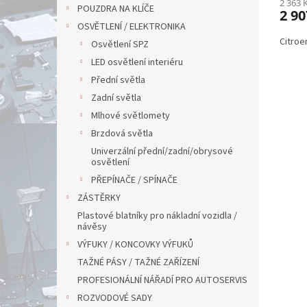
2 363 
POUZDRA NA KLÍČE
2 90
OSVĚTLENÍ / ELEKTRONIKA
Citroen
Osvětlení SPZ
LED osvětlení interiéru
Přední světla
Zadní světla
Mlhové světlomety
Brzdová světla
Univerzální přední/zadní/obrysové
osvětlení
PŘEPÍNAČE / SPÍNAČE
ZÁSTĚRKY
Plastové blatníky pro nákladní vozidla /
návěsy
VÝFUKY / KONCOVKY VÝFUKŮ
TAŽNÉ PÁSY / TAŽNÉ ZAŘÍZENÍ
PROFESIONÁLNÍ NÁŘADÍ PRO AUTOSERVIS
ROZVODOVÉ SADY