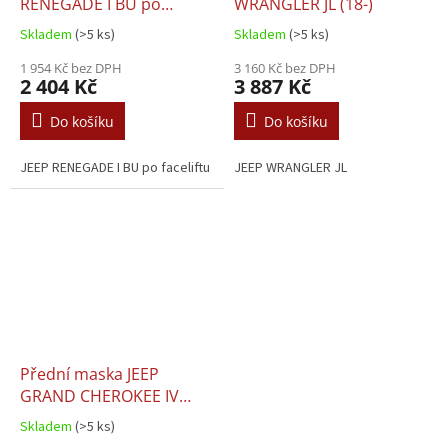
RENEGADE I BU po
WRANGLER JL (18-)
faceliftu (18-)
Skladem
(>5 ks)
Skladem
(>5 ks)
1 954 Kč bez DPH
3 160 Kč bez DPH
2 404 Kč
3 887 Kč
Do košíku
Do košíku
JEEP RENEGADE I BU po faceliftu
JEEP WRANGLER JL
Přední maska JEEP
GRAND CHEROKEE IV
WK2 po faceliftu (17-20)
Skladem
(>5 ks)