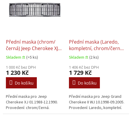
Přední maska (chrom/
Přední maska (Laredo,
černá) Jeep Cherokee XJ
kompletní, chrom/černá)
01.1988-12.1990
Jeep Grand Cherokee II
Skladem 𖠿
(>5 ks)
Skladem 𖠿
(2 ks)
WJ 10.1998-09.2005
1 000 Kč bez DPH
1 406 Kč bez DPH
1 230 Kč
1 729 Kč
Do košíku
Do košíku
Přední maska pro Jeep
Přední maska pro Jeep Grand
Cherokee XJ 01.1988-12.1990.
Cherokee II WJ 10.1998-09.2005.
Provedení: chrom/černá.
Provedení: Laredo, kompletní.