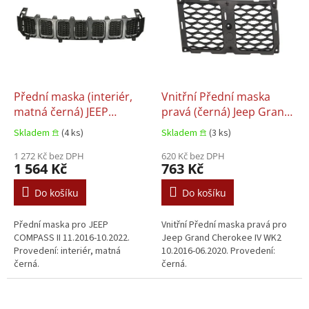
p
i
s
p
r
o
d
Přední maska (interiér,
Vnitřní Přední maska
u
matná černá) JEEP
pravá (černá) Jeep Grand
k
COMPASS II 11.2016-
Cherokee IV WK2
Skladem 𖠿
(4 ks)
Skladem 𖠿
(3 ks)
t
10.2022
10.2016-06.2020
ů
1 272 Kč bez DPH
620 Kč bez DPH
1 564 Kč
763 Kč
Do košíku
Do košíku
Přední maska pro JEEP
Vnitřní Přední maska pravá pro
COMPASS II 11.2016-10.2022.
Jeep Grand Cherokee IV WK2
Provedení: interiér, matná
10.2016-06.2020. Provedení:
černá.
černá.