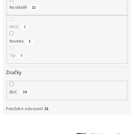
Na skladě
21
AKCE
0
Novinka
2
Tip
0
Značky
BLIC
14
Položek k zobrazení:
21
V
ý