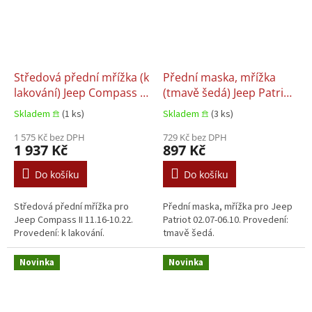
Středová přední mřížka (k
Přední maska, mřížka
lakování) Jeep Compass II
(tmavě šedá) Jeep Patriot
11.16-10.22
02.07-06.10
Skladem 𖠿
(1 ks)
Skladem 𖠿
(3 ks)
1 575 Kč bez DPH
729 Kč bez DPH
1 937 Kč
897 Kč
Do košíku
Do košíku
Středová přední mřížka pro
Přední maska, mřížka pro Jeep
Jeep Compass II 11.16-10.22.
Patriot 02.07-06.10. Provedení:
Provedení: k lakování.
tmavě šedá.
Novinka
Novinka