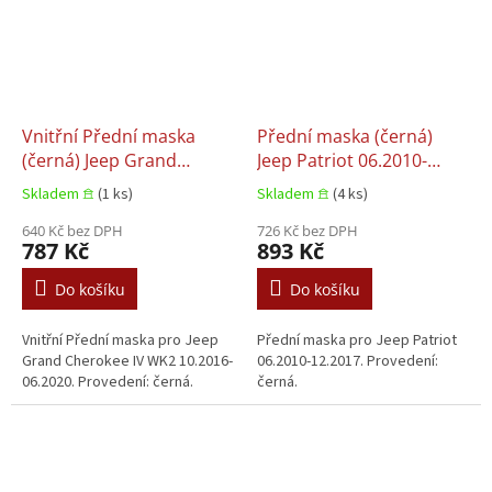
Vnitřní Přední maska
Přední maska (černá)
(černá) Jeep Grand
Jeep Patriot 06.2010-
Cherokee IV WK2
12.2017
Skladem 𖠿
(1 ks)
Skladem 𖠿
(4 ks)
10.2016-06.2020
640 Kč bez DPH
726 Kč bez DPH
787 Kč
893 Kč
Do košíku
Do košíku
Vnitřní Přední maska pro Jeep
Přední maska pro Jeep Patriot
Grand Cherokee IV WK2 10.2016-
06.2010-12.2017. Provedení:
06.2020. Provedení: černá.
černá.