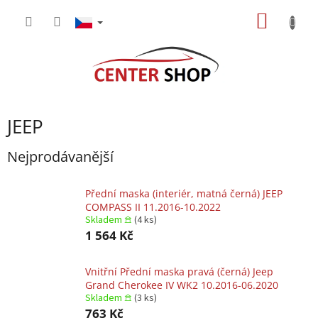
Přejít
NÁKUP
na
obsah
KOŠÍK
JEEP
Nejprodávanější
Přední maska (interiér, matná černá) JEEP
COMPASS II 11.2016-10.2022
Skladem 𖠿
(4 ks)
1 564 Kč
Vnitřní Přední maska pravá (černá) Jeep
Grand Cherokee IV WK2 10.2016-06.2020
Skladem 𖠿
(3 ks)
763 Kč