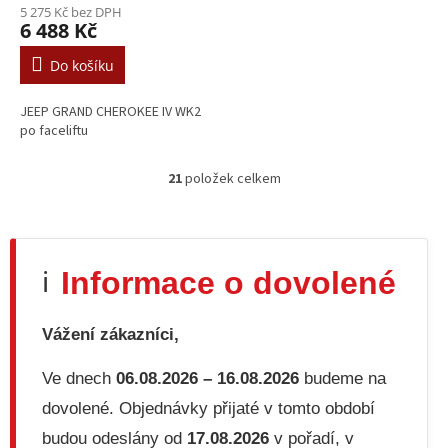
5 275 Kč bez DPH
6 488 Kč
Do košíku
JEEP GRAND CHEROKEE IV WK2
po faceliftu
21
položek celkem
O
v
l
á
d
Informace o dovolené
ℹ️
a
c
í
Vážení zákazníci,
p
r
v
Ve dnech
06.08.2026 – 16.08.2026
budeme na
k
dovolené. Objednávky přijaté v tomto období
y
v
budou odeslány od
17.08.2026
v pořadí, v