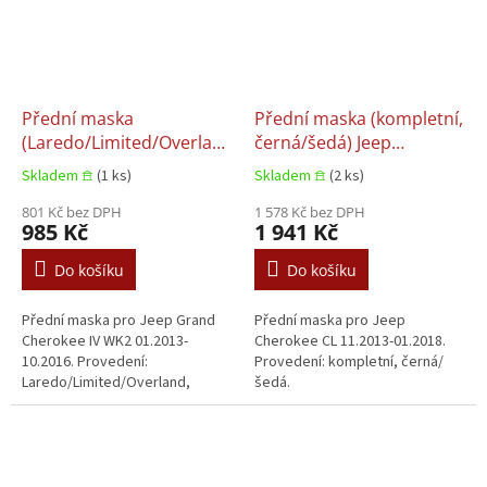
Přední maska
Přední maska (kompletní,
(Laredo/Limited/Overland,
černá/šedá) Jeep
černá, Vnitřní nástavec)
Cherokee CL 11.2013-
Skladem 𖠿
(1 ks)
Skladem 𖠿
(2 ks)
Jeep Grand Cherokee IV
01.2018
WK2 01.2013-10.2016
801 Kč bez DPH
1 578 Kč bez DPH
985 Kč
1 941 Kč
Do košíku
Do košíku
Přední maska pro Jeep Grand
Přední maska pro Jeep
Cherokee IV WK2 01.2013-
Cherokee CL 11.2013-01.2018.
10.2016. Provedení:
Provedení: kompletní, černá/
Laredo/Limited/Overland,
šedá.
černá.