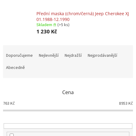
Přední maska (chrom/černá) Jeep Cherokee XJ
01.1988-12.1990
Skladem 𖠿
(>5 ks)
1 230 Kč
Ř
a
Doporučujeme
Nejlevnější
Nejdražší
Nejprodávanější
z
e
Abecedně
n
í
p
Cena
r
o
763
Kč
8953
Kč
d
u
k
t
ů