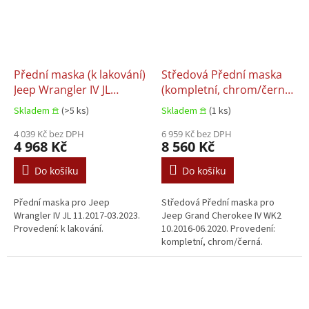
Přední maska (k lakování)
Středová Přední maska
Jeep Wrangler IV JL
(kompletní, chrom/černá)
11.2017-03.2023
Jeep Grand Cherokee IV
Skladem 𖠿
(>5 ks)
Skladem 𖠿
(1 ks)
WK2 10.2016-06.2020
4 039 Kč bez DPH
6 959 Kč bez DPH
4 968 Kč
8 560 Kč
Do košíku
Do košíku
Přední maska pro Jeep
Středová Přední maska pro
Wrangler IV JL 11.2017-03.2023.
Jeep Grand Cherokee IV WK2
Provedení: k lakování.
10.2016-06.2020. Provedení:
kompletní, chrom/černá.