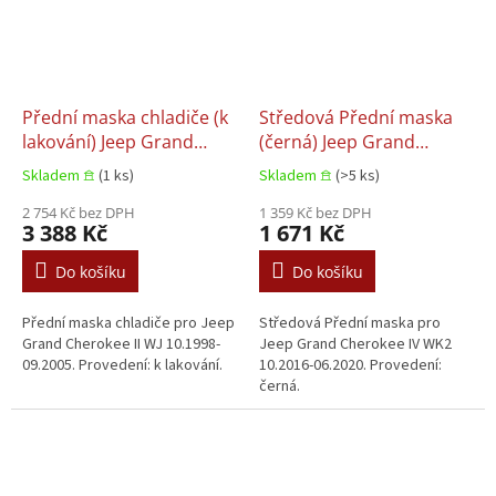
Přední maska chladiče (k
Středová Přední maska
lakování) Jeep Grand
(černá) Jeep Grand
Cherokee II WJ 10.1998-
Cherokee IV WK2
Skladem 𖠿
(1 ks)
Skladem 𖠿
(>5 ks)
09.2005
10.2016-06.2020
2 754 Kč bez DPH
1 359 Kč bez DPH
3 388 Kč
1 671 Kč
Do košíku
Do košíku
Přední maska chladiče pro Jeep
Středová Přední maska pro
Grand Cherokee II WJ 10.1998-
Jeep Grand Cherokee IV WK2
09.2005. Provedení: k lakování.
10.2016-06.2020. Provedení:
černá.