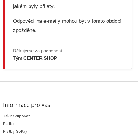
ý
jakém byly přijaty.
p
i
s
Odpovědi na e-maily mohou být v tomto období
u
zpožděné.
Děkujeme za pochopení.
Tým CENTER SHOP
Z
á
p
a
Informace pro vás
t
Jak nakupovat
í
Platba
Platby GoPay