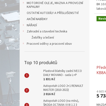
MOTOROVÉ OLEJE, MAZIVA A PROVOZNÍ
BK 10.
KAPALINY
laková
OSTATNÍ AUTODÍLY A PŘÍSLUŠENSTVÍ
Novi
AKČNÍ NABÍDKY
NÁŘADÍ
Zahradní a stavební technika
Žebříky a lešení
Pracovní oděvy a pracovní obuv
Top 10 produktů
Před
Plastové blatníky zadní IVECO
KB8A
DAILY MOVANO - sada L+P
1 831 Kč
Autopotah LOGO 2+1 RENAULT
MASTER (2010-2022)
4 665 
2 016 Kč
5 73
Autopotah LOGO (na míru),
MAZDA
ŠKODA OCTAVIA I II III 1 2 3