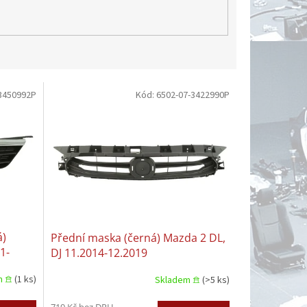
3450992P
Kód:
6502-07-3422990P
á)
Přední maska (černá) Mazda 2 DL,
1-
DJ 11.2014-12.2019
m 𖠿
(1 ks)
Skladem 𖠿
(>5 ks)
719 Kč bez DPH