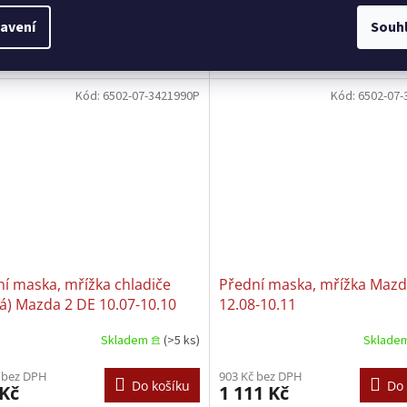
 maska pro Mazda 3 BK 12.2006-
Přední maska pro Mazda 3 BM 09.2
avení
Souh
9. Provedení: chromovaná/bude
02.2017. Provedení: lesklá černá.
na.
Kód:
6502-07-3421990P
Kód:
6502-07-
í maska, mřížka chladiče
Přední maska, mřížka Mazd
á) Mazda 2 DE 10.07-10.10
12.08-10.11
Skladem 𖠿
(>5 ks)
Sklade
 bez DPH
903 Kč bez DPH
Do košíku
Do 
 Kč
1 111 Kč