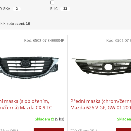
O-SKA
BLIC
2
13
k k zobrazení:
16
Kód:
6502-07-3499994P
Kód:
6502-07-
í maska (s obložením,
Přední maska (chrom/čern
m/černá) Mazda CX-9 TC
Mazda 626 V GF, GW 01.200
015+
10.2002
Skladem 𖠿
(5 ks)
Sklade
Kč bez DPH
720 Kč bez DPH