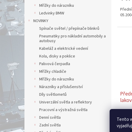
Mřížky do nárazníku
Přední
Ledvinky BMW
05.200
NOVINKY
Spínače světel / přepínače blinkrů
Pneumatiky pro nákladní automobily a
autobusy
Kabeláž a elektrické vedení
Kola, disky a poklice
Palivová čerpadla
Mřížky chladiče
Mřížky do nárazníku
Nárazníky a příslušenství
Před
Díly světlometů
lakov
Univerzální světla a reflektory
12.2
Pracovní a výstražná světla
Denní světla
Tento 
1 135 
Zadní světla
vyjadřu
1 39