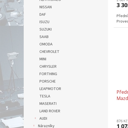
3 30
NISSAN
DAF
Přední
Proved
ISUZU
SUZUKI
SAAB
OMODA
CHEVROLET
MINI
CHRYSLER
FORTHING
PORSCHE
LEAPMOTOR
Před
TESLA
Mazda
MASERATI
LAND ROVER
AUDI
876 Kč
1 07
Nárazníky