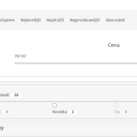
učujeme
Nejlevnější
Nejdražší
Nejprodávanější
Abecedně
Cena
767
Kč
kladě
16
E
Novinka
Tip
0
1
0
ky