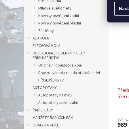
Přední světla
Přední
Mlhové světlomety
Nast
12.200
Novinky osvětlení zadní
laková
Novinky osvětlení přední
Zástěrky
ALU KOLA
PLECHOVÁ KOLA
DOJEZDOVÁ / REZERVNÍ KOLA /
PŘÍSLUŠENSTVÍ
Originální dojezdová kola
Dojezdová kola + sada příslušenství
PŘÍSLUŠENSTVÍ
AUTOPOTAHY
Předn
Autopotahy na míru
(čern
Autopotahy univerzální
ŘADÍCÍ PÁKY
MANŽETY ŘADÍCÍCH PÁK
804 Kč
989
OBALY NA KLÍČE