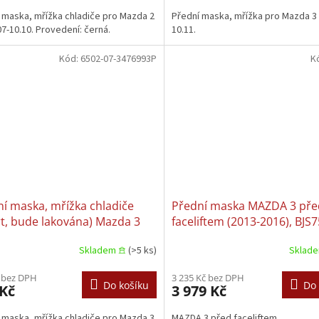
 maska, mřížka chladiče pro Mazda 2
Přední maska, mřížka pro Mazda 3 
07-10.10. Provedení: černá.
10.11.
Kód:
6502-07-3476993P
K
í maska, mřížka chladiče
Přední maska MAZDA 3 pře
t, bude lakována) Mazda 3
faceliftem (2013-2016), BJS
.03-12.06
Skladem 𖠿
(>5 ks)
Sklad
 bez DPH
3 235 Kč bez DPH
Do košíku
Do 
 Kč
3 979 Kč
 maska, mřížka chladiče pro Mazda 3
MAZDA 3 před faceliftem