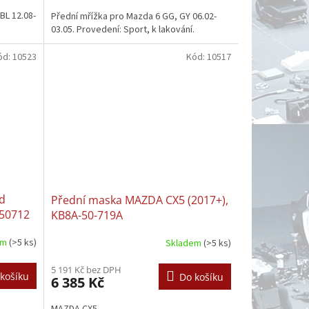
BL 12.08-
Přední mřížka pro Mazda 6 GG, GY 06.02-
03.05. Provedení: Sport, k lakování.
ód:
10523
Kód:
10517
d
Přední maska MAZDA CX5 (2017+),
750712
KB8A-50-719A
em
(>5 ks)
Skladem
(>5 ks)
5 191 Kč bez DPH
košíku
Do košíku
6 385 Kč