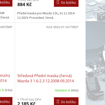
košíku
Do košíku
884 Kč
 GW
Přední maska pro Mazda 2 DL, DJ 11.2014-
/černá.
12.2019. Provedení: černá.
3497990P
Kód:
6502-07-3477991P
enzín)
Středová Přední maska (černá)
2014
Mazda 3 1.6-2.3 12.2008-09.2014
10.2011-09.2013
m 𖠿
(3 ks)
Skladem 𖠿
(4 ks)
1 776 Kč bez DPH
košíku
Do košíku
2 185 Kč