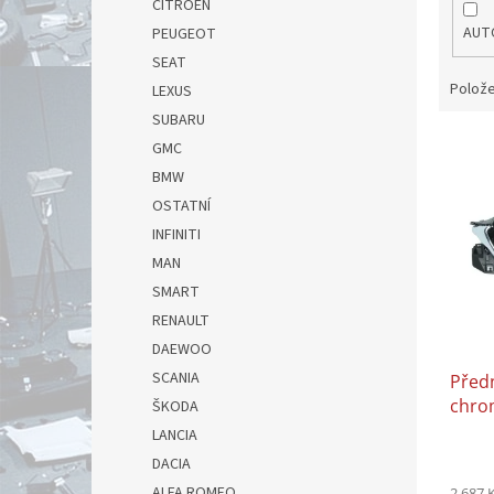
CITROEN
AUT
PEUGEOT
SEAT
Polože
LEXUS
SUBARU
V
GMC
ý
BMW
p
OSTATNÍ
i
INFINITI
s
p
MAN
r
SMART
o
RENAULT
d
DAEWOO
u
SCANIA
Předn
k
chro
t
ŠKODA
12.2
ů
LANCIA
DACIA
ALFA ROMEO
2 687 