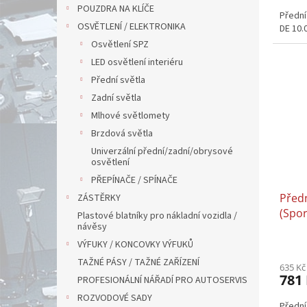
POUZDRA NA KLÍČE
Přední
OSVĚTLENÍ / ELEKTRONIKA
DE 10.
Osvětlení SPZ
LED osvětlení interiéru
Přední světla
Zadní světla
Mlhové světlomety
Brzdová světla
Univerzální přední/zadní/obrysové
osvětlení
PŘEPÍNAČE / SPÍNAČE
Předn
ZÁSTĚRKY
(Spor
Plastové blatníky pro nákladní vozidla /
návěsy
BK 10
VÝFUKY / KONCOVKY VÝFUKŮ
TAŽNÉ PÁSY / TAŽNÉ ZAŘÍZENÍ
635 Kč
781
PROFESIONÁLNÍ NÁŘADÍ PRO AUTOSERVIS
ROZVODOVÉ SADY
Přední