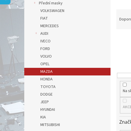
a
Přední masky
n
VOLKSWAGEN
Ř
e
a
FIAT
l
Dopor
z
MERCEDES
e
AUDI
n
IVECO
í
FORD
p
r
VOLVO
o
OPEL
d
MAZDA
u
HONDA
k
TOYOTA
t
Na s
DODGE
ů
JEEP
AKC
HYUNDAI
KIA
Znač
MITSUBISHI