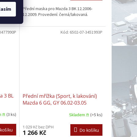
013-
Přední maska pro Mazda 3 BK 12.2006-
lasím
12.2009. Provedení: černá/lakovaná.
3477990P
Kód:
6502-07-3451993P
a 3 BL
Přední mřížka (Sport, k lakování)
Mazda 6 GG, GY 06.02-03.05
m 𖠿
(3 ks)
Skladem 𖠿
(>5 ks)
1 029 Kč bez DPH
košíku
Do košíku
1 266 Kč