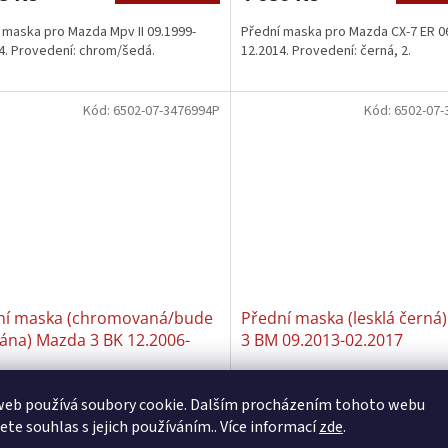
 maska pro Mazda Mpv II 09.1999-
Přední maska pro Mazda CX-7 ER 0
4. Provedení: chrom/šedá.
12.2014. Provedení: černá, 2.
Kód:
6502-07-3476994P
Kód:
6502-07-
ní maska (chromovaná/bude
Přední maska (lesklá černá
ána) Mazda 3 BK 12.2006-
3 BM 09.2013-02.2017
009
Skladem 𖠿
(5 ks)
Skladem 
web používá soubory cookie. Dalším procházením tohoto webu
Kč bez DPH
1 722 Kč bez DPH
jete souhlas s jejich používáním.. Více informací
zde
.
Do košíku
Do 
6 Kč
2 118 Kč