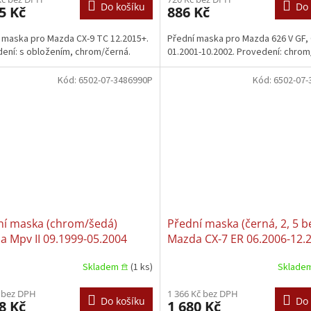
Do košíku
Do 
5 Kč
886 Kč
 maska pro Mazda CX-9 TC 12.2015+.
Přední maska pro Mazda 626 V GF,
ení: s obložením, chrom/černá.
01.2001-10.2002. Provedení: chrom
Kód:
6502-07-3486990P
Kód:
6502-07-
ní maska (chrom/šedá)
Přední maska (černá, 2, 5 b
 Mpv II 09.1999-05.2004
Mazda CX-7 ER 06.2006-12.
Skladem 𖠿
(1 ks)
Sklade
 bez DPH
1 366 Kč bez DPH
Do košíku
Do 
8 Kč
1 680 Kč