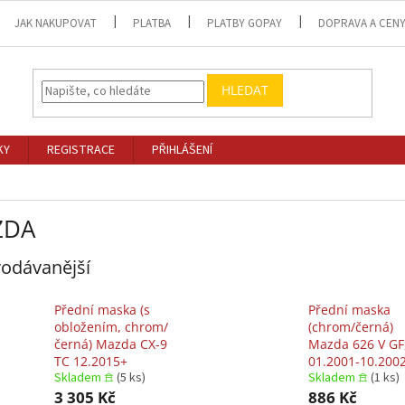
JAK NAKUPOVAT
PLATBA
PLATBY GOPAY
DOPRAVA A CEN
HLEDAT
KY
REGISTRACE
PŘIHLÁŠENÍ
ZDA
odávanější
Přední maska (s
Přední maska
obložením, chrom/
(chrom/černá)
černá) Mazda CX-9
Mazda 626 V GF
TC 12.2015+
01.2001-10.200
Skladem 𖠿
(5 ks)
Skladem 𖠿
(1 ks)
3 305 Kč
886 Kč