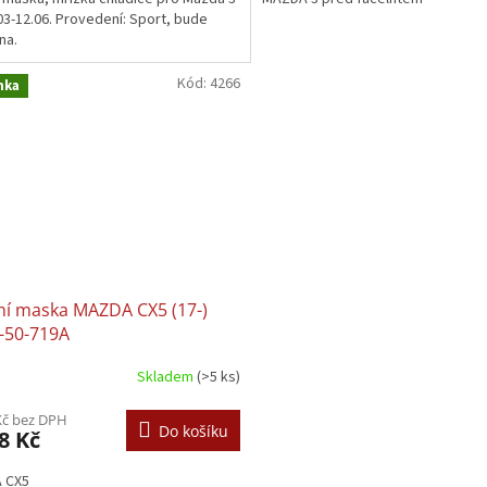
03-12.06. Provedení: Sport, bude
na.
Kód:
4266
nka
ní maska MAZDA CX5 (17-)
-50-719A
Skladem
(>5 ks)
Kč bez DPH
Do košíku
8 Kč
 CX5