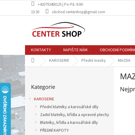
Přejít
+420792400125 | Po-Pá: 8:00-
na
15:30
obchod.centershop@gmail.com
obsah
KONTAKTY
NAPIŠTE NÁM
OBCHODNÍ PODMÍN
Domů
KAROSERIE
Přední masky
MAZDA
P
MA
o
Přeskočit
s
Kategorie
kategorie
Nejpr
t
r
KAROSERIE
a
Přední blatníky a karosářské díly
n
Zadní blatníky, křídla a opravné plechy
n
í
Blatníky, křídla a karosářské díly
p
PŘEDNÍ KAPOTY