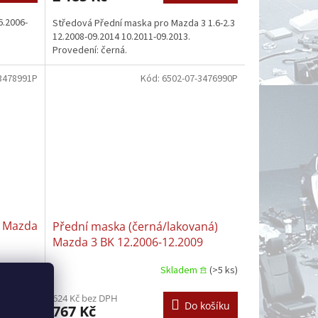
6.2006-
Středová Přední maska pro Mazda 3 1.6-2.3
12.2008-09.2014 10.2011-09.2013.
Provedení: černá.
3478991P
Kód:
6502-07-3476990P
) Mazda
Přední maska (černá/lakovaná)
Mazda 3 BK 12.2006-12.2009
𖠿
(>5 ks)
Skladem 𖠿
(>5 ks)
624 Kč bez DPH
košíku
Do košíku
767 Kč