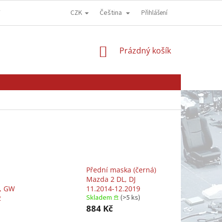
CZK
Čeština
Y
OBCHODNÍ PODMÍNKY
GDPR - OCHRANA OSOBNÍCH ÚDAJŮ
Přihlášení
NÁKUPNÍ
Prázdný košík
KOŠÍK
Přední maska (černá)
Mazda 2 DL, DJ
, GW
11.2014-12.2019
Skladem 𖠿
(>5 ks)
2
884 Kč