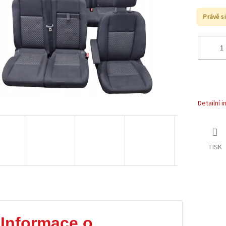
Právě s
Detailní 
TISK
Informace o