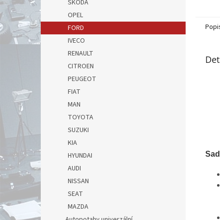
ŠKODA
OPEL
Popi
FORD
IVECO
RENAULT
Det
CITROEN
PEUGEOT
FIAT
MAN
TOYOTA
SUZUKI
KIA
Sad
HYUNDAI
AUDI
NISSAN
SEAT
MAZDA
Autopotahy univerzální