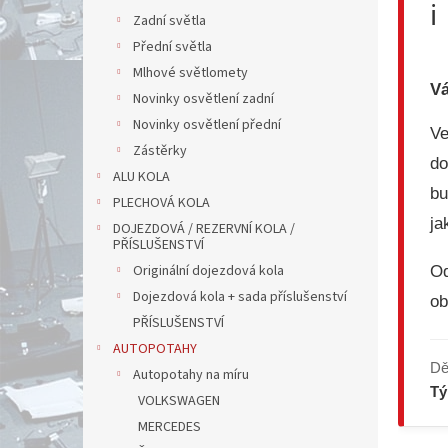
ℹ️
Zadní světla
Přední světla
Mlhové světlomety
Vá
Novinky osvětlení zadní
Novinky osvětlení přední
V
Zástěrky
do
ALU KOLA
bu
PLECHOVÁ KOLA
ja
DOJEZDOVÁ / REZERVNÍ KOLA /
PŘÍSLUŠENSTVÍ
Originální dojezdová kola
Od
Dojezdová kola + sada příslušenství
ob
PŘÍSLUŠENSTVÍ
AUTOPOTAHY
Dě
Autopotahy na míru
T
VOLKSWAGEN
MERCEDES