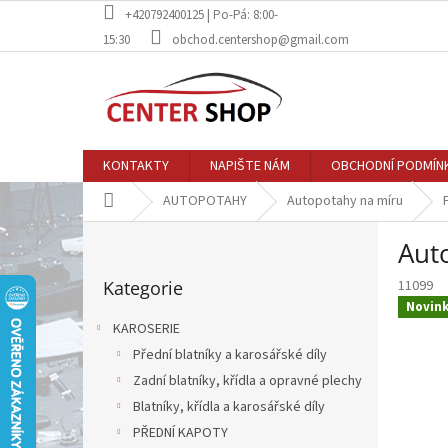
Přejít
+420792400125 | Po-Pá: 8:00-
na
15:30
obchod.centershop@gmail.com
obsah
KONTAKTY
NAPIŠTE NÁM
OBCHODNÍ PODMÍN
Domů
AUTOPOTAHY
Autopotahy na míru
P
Aut
o
Přeskočit
s
Kategorie
11099
kategorie
t
Novin
r
KAROSERIE
a
Přední blatníky a karosářské díly
n
Zadní blatníky, křídla a opravné plechy
n
í
Blatníky, křídla a karosářské díly
p
PŘEDNÍ KAPOTY