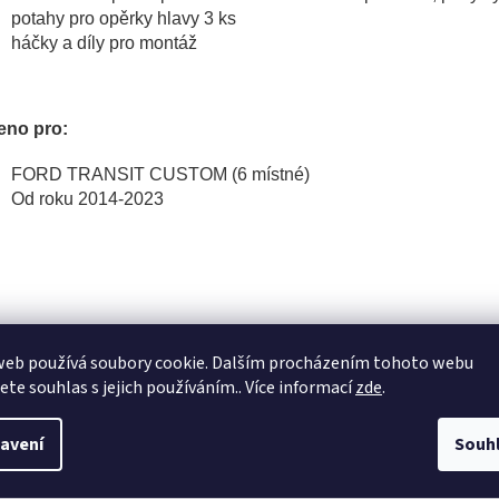
potahy pro opěrky hlavy 3 ks
háčky a díly pro montáž
eno pro:
FORD TRANSIT CUSTOM (6 místné)
Od roku 2014-2023
web používá soubory cookie. Dalším procházením tohoto webu
jete souhlas s jejich používáním.. Více informací
zde
.
avení
Souh