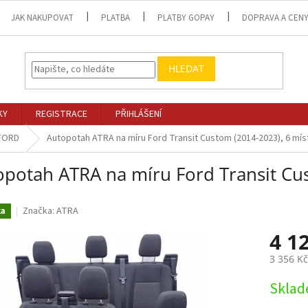
JAK NAKUPOVAT
PLATBA
PLATBY GOPAY
DOPRAVA A CEN
HLEDAT
KY
REGISTRACE
PŘIHLÁŠENÍ
FORD
Autopotah ATRA na míru Ford Transit Custom (2014-2023), 6 mís
opotah ATRA na míru Ford Transit Cu
Značka:
ATRA
ka
4 1
3 356 K
Měrná
Skla
cena: