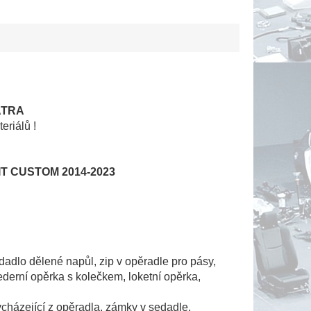
ATRA
eriálů !
SIT CUSTOM 2014-2023
edadlo dělené napůl, zip v opěradle pro pásy,
ederní opěrka s kolečkem, loketní opěrka,
ycházející z opěradla, zámky v sedadle,