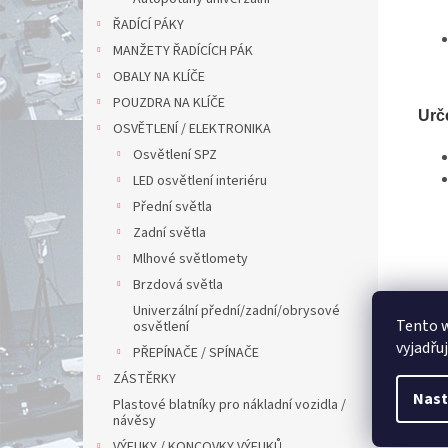
ŘADÍCÍ PÁKY
MANŽETY ŘADÍCÍCH PÁK
OBALY NA KLÍČE
POUZDRA NA KLÍČE
Urč
OSVĚTLENÍ / ELEKTRONIKA
Osvětlení SPZ
LED osvětlení interiéru
Přední světla
Zadní světla
Mlhové světlomety
Brzdová světla
Univerzální přední/zadní/obrysové
Tento 
osvětlení
vyjadřu
PŘEPÍNAČE / SPÍNAČE
ZÁSTĚRKY
Nast
Plastové blatníky pro nákladní vozidla /
návěsy
VÝFUKY / KONCOVKY VÝFUKŮ