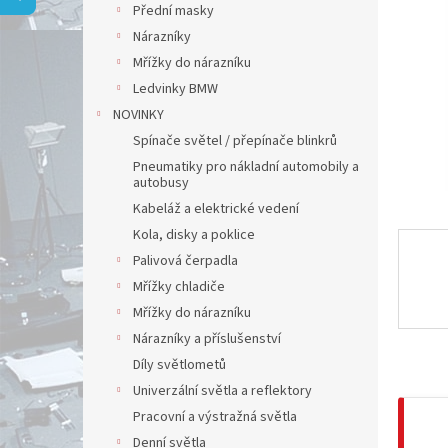
a
Přední masky
n
Nárazníky
e
Mřížky do nárazníku
l
Ledvinky BMW
NOVINKY
Spínače světel / přepínače blinkrů
Pneumatiky pro nákladní automobily a
autobusy
Kabeláž a elektrické vedení
Kola, disky a poklice
Palivová čerpadla
Mřížky chladiče
Mřížky do nárazníku
Nárazníky a příslušenství
Díly světlometů
Univerzální světla a reflektory
Pracovní a výstražná světla
Denní světla