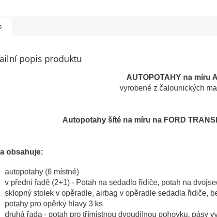
s
ailní popis produktu
AUTOPOTAHY na míru 
vyrobené z čalounických mat
Autopotahy šíté na míru na FORD TRAN
a obsahuje:
autopotahy (6 místné)
v přední řadě (2+1) - Potah na sedadlo řidiče, potah na dvojs
sklopný stolek v opěradle, airbag v opěradle sedadla řidiče, b
potahy pro opěrky hlavy 3 ks
druhá řada - potah pro třímístnou dvoudílnou pohovku, pásy v