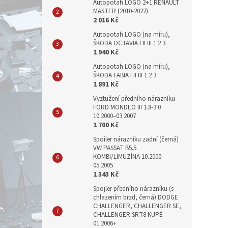
Autopotah LOGO 2+1 RENAULT
MASTER (2010-2022)
2 016 Kč
Autopotah LOGO (na míru),
ŠKODA OCTAVIA I II III 1 2 3
1 940 Kč
Autopotah LOGO (na míru),
ŠKODA FABIA I II III 1 2 3
1 891 Kč
Vyztužení předního nárazníku
FORD MONDEO III 1.8-3.0
10.2000–03.2007
1 700 Kč
Spoiler nárazníku zadní (černá)
VW PASSAT B5.5
KOMBI/LIMUZÍNA 10.2000–
05.2005
1 343 Kč
Spojler předního nárazníku (s
chlazením brzd, černá) DODGE
CHALLENGER, CHALLENGER SE,
CHALLENGER SRT8 KUPÉ
01.2006+