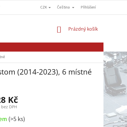
CZK
Čeština
Y
OBCHODNÍ PODMÍNKY
GDPR - OCHRANA OSOBNÍCH ÚDAJŮ
Přihlášení
NÁKUPNÍ
Prázdný košík
KOŠÍK
tné
stom (2014-2023), 6 místné
28 Kč
č bez DPH
dem
(>5 ks)