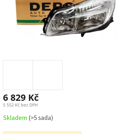
6 829 Kč
5 552 Kč bez DPH
Měrná
Skladem
(>5 sada)
cena: