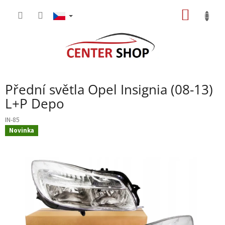
Přejít
NÁKUP
na
obsah
KOŠÍK
Přední světla Opel Insignia (08-13)
L+P Depo
IN-85
Novinka