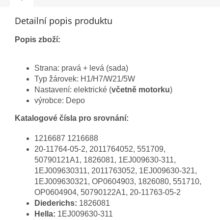
Detailní popis produktu
Popis zboží:
Strana: pravá + levá (sada)
Typ žárovek: H1/H7/W21/5W
Nastavení: elektrické (
včetně motorku
)
výrobce: Depo
Katalogové čísla pro srovnání:
1216687 1216688
20-11764-05-2, 2011764052, 551709,
50790121A1, 1826081, 1EJ009630-311,
1EJ009630311, 2011763052, 1EJ009630-321,
1EJ009630321, OP0604903, 1826080, 551710,
OP0604904, 50790122A1, 20-11763-05-2
Diederichs:
1826081
Hella:
1EJ009630-311