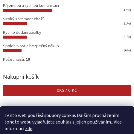
Příjemnou a rychlou komunikaci
(42%)
Široký sortiment zboží
(21%)
Rychlé dodání zásilky
(21%)
Spolehlivost a bezpečný nákup
(16%)
Počet hlasů:
19
Nákupní košík
0
KS /
0 KČ
Tento web používá soubory cookie. Dalším procházením
tohoto webu vyjadřujete souhlas s jejich používáním.. Více
informací
zde
.