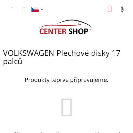
Přejít
NÁKUP
na
obsah
KOŠÍK
VOLKSWAGEN Plechové disky 17
palců
Produkty teprve připravujeme.