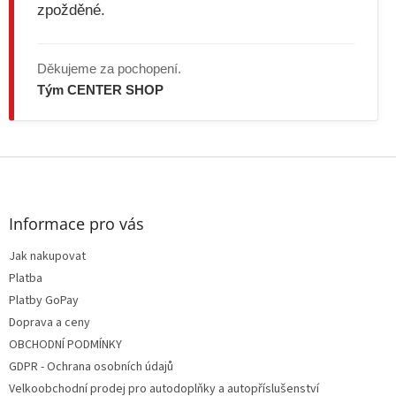
zpožděné.
Děkujeme za pochopení.
Tým CENTER SHOP
Z
á
p
a
Informace pro vás
t
Jak nakupovat
í
Platba
Platby GoPay
Doprava a ceny
OBCHODNÍ PODMÍNKY
GDPR - Ochrana osobních údajů
Velkoobchodní prodej pro autodoplňky a autopříslušenství