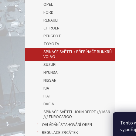
OPEL
FORD
RENAULT
CITROEN
PEUGEOT
TOYOTA
SPÍNAČE SVĚTEL / PŘEPÍNAČE BLINKRŮ
VOLVO
SUZUKI
HYUNDAI
NISSAN
KIA
FIAT
DACIA
SPÍNAČE SVĚTEL JOHN DEERE /// MAN
/// EUROCARGO
Tento 
OVLÁDÁNÍ STAHOVÁNÍ OKEN
vyjadřu
REGULACE ZRCÁTEK