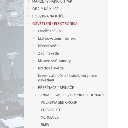
MANŽETY ŘADÍCÍCH PÁK
OBALY NA KLÍČE
POUZDRA NA KLÍČE
OSVĚTLENÍ / ELEKTRONIKA
Osvětlení SPZ
LED osvětlení interiéru
Přední světla
Zadní světla
Mlhové světlomety
Brzdová světla
Univerzální přední/zadní/obrysové
osvětlení
PŘEPÍNAČE / SPÍNAČE
SPÍNAČE SVĚTEL / PŘEPÍNAČE BLINKRŮ
VOLKSWAGEN GROUP
CHEVROLET
MERCEDES
BMW