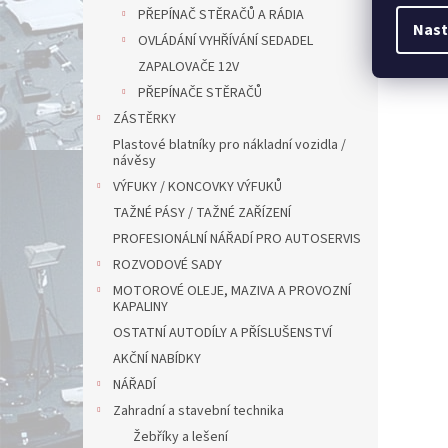
PŘEPÍNAČ STĚRAČŮ A RÁDIA
Nast
OVLÁDÁNÍ VYHŘÍVÁNÍ SEDADEL
ZAPALOVAČE 12V
PŘEPÍNAČE STĚRAČŮ
ZÁSTĚRKY
Plastové blatníky pro nákladní vozidla /
návěsy
VÝFUKY / KONCOVKY VÝFUKŮ
TAŽNÉ PÁSY / TAŽNÉ ZAŘÍZENÍ
PROFESIONÁLNÍ NÁŘADÍ PRO AUTOSERVIS
ROZVODOVÉ SADY
MOTOROVÉ OLEJE, MAZIVA A PROVOZNÍ
KAPALINY
OSTATNÍ AUTODÍLY A PŘÍSLUŠENSTVÍ
AKČNÍ NABÍDKY
NÁŘADÍ
Zahradní a stavební technika
Žebříky a lešení