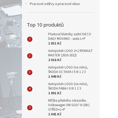
Pracovní oděvy a pracovní obuv
Top 10 produktů
Plastové blatníky zadní IVECO
DAILY MOVANO - sada L+P
1 831 Kč
Autopotah LOGO 2+1 RENAULT
MASTER (2010-2022)
2 016 Kč
Autopotah LOGO (na míru),
ŠKODA OCTAVIA I II III 1 2 3
1 940 Kč
Autopotah LOGO (na míru),
ŠKODA FABIA I II III 1 2 3
1 891 Kč
Mřížka předního nárazníku
Volkswagen VW GOLF VI (08-)
STŘED+L+P
1 041 Kč