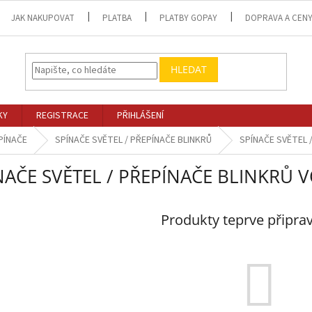
JAK NAKUPOVAT
PLATBA
PLATBY GOPAY
DOPRAVA A CEN
HLEDAT
KY
REGISTRACE
PŘIHLÁŠENÍ
PÍNAČE
SPÍNAČE SVĚTEL / PŘEPÍNAČE BLINKRŮ
SPÍNAČE SVĚTEL 
NAČE SVĚTEL / PŘEPÍNAČE BLINKRŮ 
Produkty teprve připra