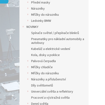
a
Přední masky
n
Nárazníky
e
Mřížky do nárazníku
l
Ledvinky BMW
NOVINKY
Spínače světel / přepínače blinkrů
Pneumatiky pro nákladní automobily a
autobusy
Kabeláž a elektrické vedení
Kola, disky a poklice
Palivová čerpadla
Mřížky chladiče
Mřížky do nárazníku
Nárazníky a příslušenství
Díly světlometů
Univerzální světla a reflektory
Pracovní a výstražná světla
Denní světla