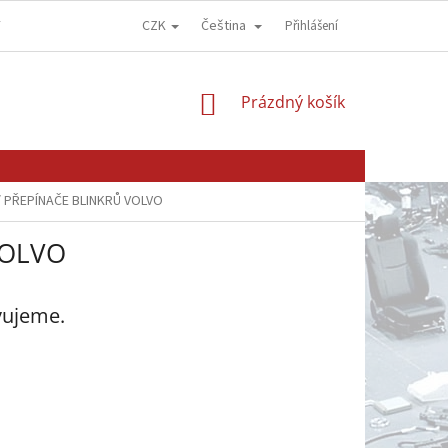
CZK
Čeština
Y
OBCHODNÍ PODMÍNKY
GDPR - OCHRANA OSOBNÍCH ÚDAJŮ
Přihlášení
NÁKUPNÍ
Prázdný košík
KOŠÍK
/ PŘEPÍNAČE BLINKRŮ VOLVO
VOLVO
vujeme.