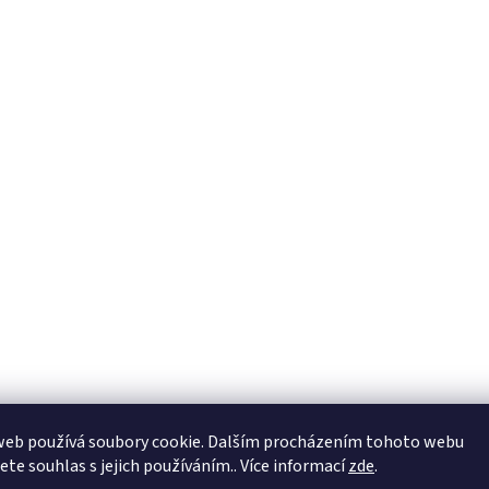
web používá soubory cookie. Dalším procházením tohoto webu
jete souhlas s jejich používáním.. Více informací
zde
.