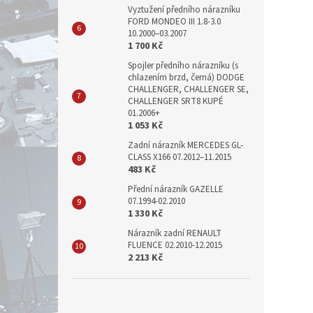
Vyztužení předního nárazníku
FORD MONDEO III 1.8-3.0
10.2000–03.2007
1 700 Kč
Spojler předního nárazníku (s
chlazením brzd, černá) DODGE
CHALLENGER, CHALLENGER SE,
CHALLENGER SRT8 KUPÉ
01.2006+
1 053 Kč
Zadní nárazník MERCEDES GL-
CLASS X166 07.2012–11.2015
483 Kč
Přední nárazník GAZELLE
07.1994-02.2010
1 330 Kč
Nárazník zadní RENAULT
FLUENCE 02.2010-12.2015
2 213 Kč