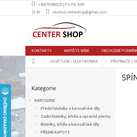
Přejít
+420792400125 | Po-Pá: 8:00-
na
15:30
obchod.centershop@gmail.com
obsah
KONTAKTY
NAPIŠTE NÁM
OBCHODNÍ PODMÍN
Domů
OSVĚTLENÍ / ELEKTRONIKA
PŘEPÍNAČE / S
P
SPÍ
o
Přeskočit
s
Kategorie
kategorie
t
r
KAROSERIE
a
Přední blatníky a karosářské díly
n
Zadní blatníky, křídla a opravné plechy
n
í
Blatníky, křídla a karosářské díly
p
PŘEDNÍ KAPOTY