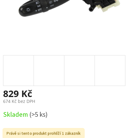
829 Kč
674 Kč bez DPH
Měrná
Skladem
(>5 ks)
cena:
Právě si tento produkt prohlíží 1 zákazník