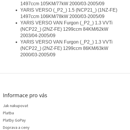
1497ccm 105KM/77kW 2000/03-2005/09
YARIS VERSO (_P2_) 1.5 (NCP21_) (1NZ-FE)
1497ccm 106KM/78kW 2000/03-2005/09
YARIS VERSO VAN Furgon (_P2_) 1.3 VVTi
(NCP22_) (2NZ-FE) 1299ccm 84KM/62kW
2003/04-2005/09
YARIS VERSO VAN Furgon (_P2_) 1.3 VVTi
(NCP22_) (2NZ-FE) 1299ccm 86KM/63kW
2000/03-2005/09
Z
á
p
a
Informace pro vás
t
Jak nakupovat
í
Platba
Platby GoPay
Doprava a ceny