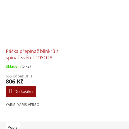
Páčka přepínač blinkrů /
spínač světel TOYOTA
YARIS (Japan)
Skladem
(5 ks)
655 Kč bez DPH
806 Kč
Do košíku
YARIS YARIS VERSO
Popis