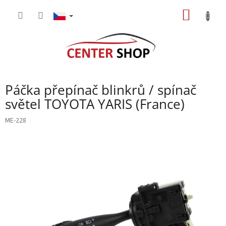
Přejít
NÁKUP
na
obsah
KOŠÍK
Páčka přepínač blinkrů / spínač
světel TOYOTA YARIS (France)
ME-228