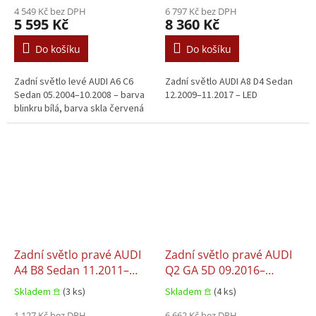
4 549 Kč bez DPH
6 797 Kč bez DPH
5 595 Kč
8 360 Kč
Do košíku
Do košíku
Zadní světlo levé AUDI A6 C6
Zadní světlo AUDI A8 D4 Sedan
Sedan 05.2004–10.2008 – barva
12.2009–11.2017 – LED
blinkru bílá, barva skla červená
Zadní světlo pravé AUDI
Zadní světlo pravé AUDI
A4 B8 Sedan 11.2011–
Q2 GA 5D 09.2016–
05.2016
08.2020
Skladem 𖠿
(3 ks)
Skladem 𖠿
(4 ks)
1 127 Kč bez DPH
6 662 Kč bez DPH