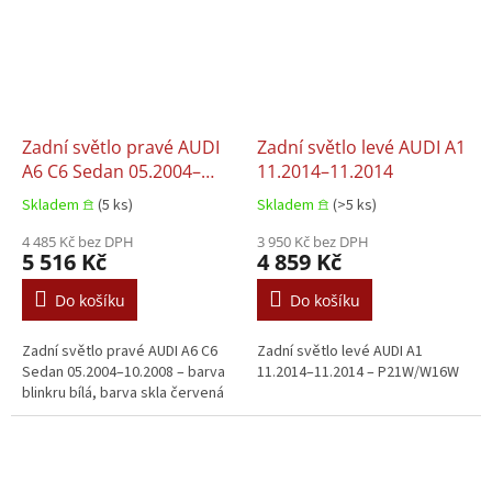
Zadní světlo pravé AUDI
Zadní světlo levé AUDI A1
A6 C6 Sedan 05.2004–
11.2014–11.2014
10.2008
Skladem 𖠿
(5 ks)
Skladem 𖠿
(>5 ks)
4 485 Kč bez DPH
3 950 Kč bez DPH
5 516 Kč
4 859 Kč
Do košíku
Do košíku
Zadní světlo pravé AUDI A6 C6
Zadní světlo levé AUDI A1
Sedan 05.2004–10.2008 – barva
11.2014–11.2014 – P21W/W16W
blinkru bílá, barva skla červená