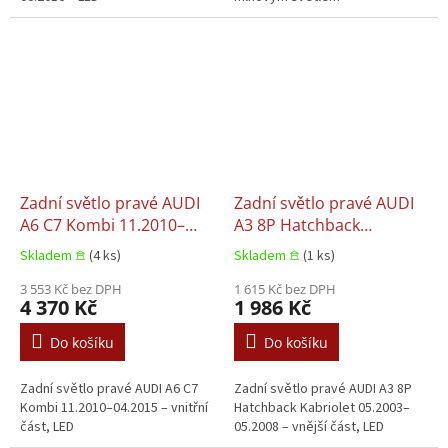
Zadní světlo pravé AUDI
Zadní světlo pravé AUDI
A6 C7 Kombi 11.2010–
A3 8P Hatchback
04.2015
Kabriolet 05.2003–
Skladem 𖠿
(4 ks)
Skladem 𖠿
(1 ks)
05.2008
3 553 Kč bez DPH
1 615 Kč bez DPH
4 370 Kč
1 986 Kč
Do košíku
Do košíku
Zadní světlo pravé AUDI A6 C7
Zadní světlo pravé AUDI A3 8P
Kombi 11.2010–04.2015 – vnitřní
Hatchback Kabriolet 05.2003–
část, LED
05.2008 – vnější část, LED