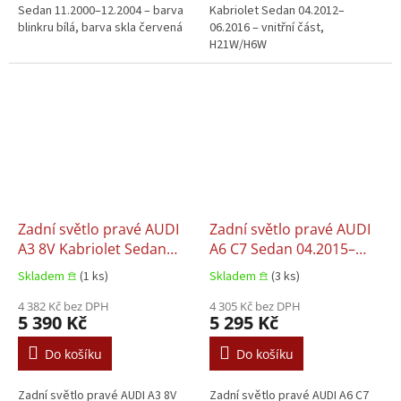
Sedan 11.2000–12.2004 – barva
Kabriolet Sedan 04.2012–
blinkru bílá, barva skla červená
06.2016 – vnitřní část,
H21W/H6W
Zadní světlo pravé AUDI
Zadní světlo pravé AUDI
A3 8V Kabriolet Sedan
A6 C7 Sedan 04.2015–
04.2012–06.2016
02.2018
Skladem 𖠿
(1 ks)
Skladem 𖠿
(3 ks)
4 382 Kč bez DPH
4 305 Kč bez DPH
5 390 Kč
5 295 Kč
Do košíku
Do košíku
Zadní světlo pravé AUDI A3 8V
Zadní světlo pravé AUDI A6 C7