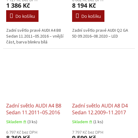
1 386 Kč
8 194 Kč
Do košíku
Do košíku
Zadní světlo pravé AUDI A4 B8
Zadní světlo pravé AUDI Q2 GA
Sedan 11.2011–05.2016 – vnější
5D 09.2016–08.2020 – LED
část, barva blinkru bílá
Zadní světlo AUDI A4 B8
Zadní světlo AUDI A8 D4
Sedan 11.2011–05.2016
Sedan 12.2009–11.2017
Skladem 𖠿
(3 ks)
Skladem 𖠿
(1 ks)
6 797 Kč bez DPH
7 797 Kč bez DPH
8 360 Kč
9 590 Kč