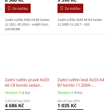
Do košíku
Do košíku
Zadní světlo AUDI A4 B8 Sedan
Zadní světlo AUDI A8 D4 Sedan
11.2011–05.2016 – vnější část,
12.2009–11.2017 – LED
LED/W16W
Zadní světlo pravé AUDI
Zadní světlo levé AUDI A4
A6 C8 kombi sedan
B7 kombi 11.2004–
02.2018–02.2018
06.2008
Skladem 𖠿
(1 ks)
Skladem 𖠿
(5 ks)
3 810 Kč bez DPH
841 Kč bez DPH
4 686 Kč
1 035 Kč