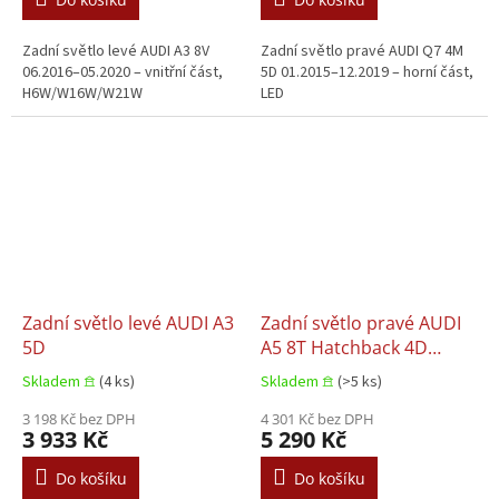
Zadní světlo levé AUDI A3 8V
Zadní světlo pravé AUDI Q7 4M
06.2016–05.2020 – vnitřní část,
5D 01.2015–12.2019 – horní část,
H6W/W16W/W21W
LED
Zadní světlo levé AUDI A3
Zadní světlo pravé AUDI
5D
A5 8T Hatchback 4D
06.2007–10.2011
Skladem 𖠿
(4 ks)
Skladem 𖠿
(>5 ks)
3 198 Kč bez DPH
4 301 Kč bez DPH
3 933 Kč
5 290 Kč
Do košíku
Do košíku