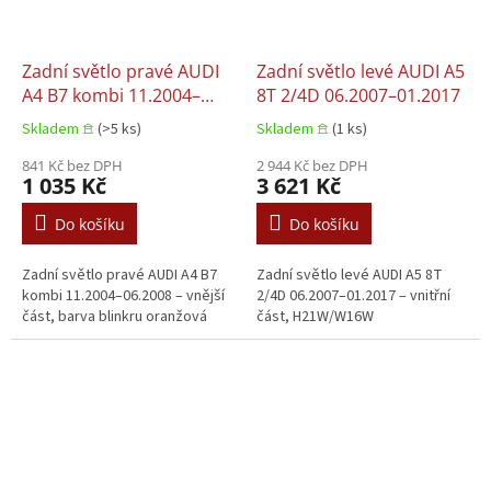
Zadní světlo pravé AUDI
Zadní světlo levé AUDI A5
A4 B7 kombi 11.2004–
8T 2/4D 06.2007–01.2017
06.2008
Skladem 𖠿
(>5 ks)
Skladem 𖠿
(1 ks)
841 Kč bez DPH
2 944 Kč bez DPH
1 035 Kč
3 621 Kč
Do košíku
Do košíku
Zadní světlo pravé AUDI A4 B7
Zadní světlo levé AUDI A5 8T
kombi 11.2004–06.2008 – vnější
2/4D 06.2007–01.2017 – vnitřní
část, barva blinkru oranžová
část, H21W/W16W