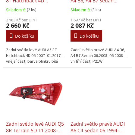
u
8T Hatchback 4D
A4 B6, A4 B7 Sedan
k
06.2007–01.2017
06.2008–06.2008
Skladem 𖠿
(2 ks)
Skladem 𖠿
(3 ks)
t
ů
2 163 Kč bez DPH
1 697 Kč bez DPH
2 660 Kč
2 087 Kč
Do košíku
Do košíku
Zadní světlo levé AUDI A5 8T
Zadní světlo pravé AUDI A4 B6,
Hatchback 4D 06.2007–01.2017 –
A4 B7 Sedan 06.2008–06.2008 –
vnější část, barva blinkru bílá
vnitřní část, P21W
Zadní světlo levé AUDI Q5
Zadní světlo pravé AUDI
8R Terrain 5D 11.2008–
A6 C4 Sedan 06.1994–