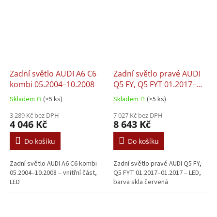
Zadní světlo AUDI A6 C6
Zadní světlo pravé AUDI
kombi 05.2004–10.2008
Q5 FY, Q5 FYT 01.2017–
01.2017
Skladem 𖠿
(>5 ks)
Skladem 𖠿
(>5 ks)
3 289 Kč bez DPH
7 027 Kč bez DPH
4 046 Kč
8 643 Kč
Do košíku
Do košíku
Zadní světlo AUDI A6 C6 kombi
Zadní světlo pravé AUDI Q5 FY,
05.2004–10.2008 – vnitřní část,
Q5 FYT 01.2017–01.2017 – LED,
LED
barva skla červená