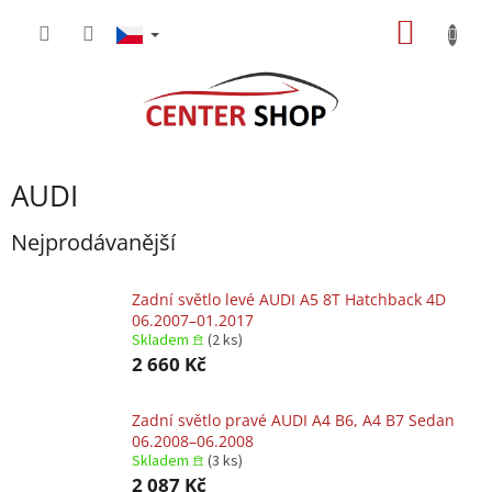
Přejít
NÁKUP
na
obsah
KOŠÍK
AUDI
Nejprodávanější
Zadní světlo levé AUDI A5 8T Hatchback 4D
06.2007–01.2017
Skladem 𖠿
(2 ks)
2 660 Kč
Zadní světlo pravé AUDI A4 B6, A4 B7 Sedan
06.2008–06.2008
Skladem 𖠿
(3 ks)
2 087 Kč