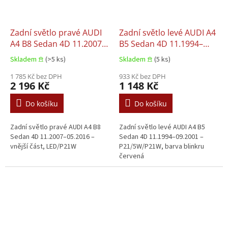
Zadní světlo pravé AUDI
Zadní světlo levé AUDI A4
A4 B8 Sedan 4D 11.2007–
B5 Sedan 4D 11.1994–
05.2016
09.2001
Skladem 𖠿
(>5 ks)
Skladem 𖠿
(5 ks)
1 785 Kč bez DPH
933 Kč bez DPH
2 196 Kč
1 148 Kč
Do košíku
Do košíku
Zadní světlo pravé AUDI A4 B8
Zadní světlo levé AUDI A4 B5
Sedan 4D 11.2007–05.2016 –
Sedan 4D 11.1994–09.2001 –
vnější část, LED/P21W
P21/5W/P21W, barva blinkru
červená