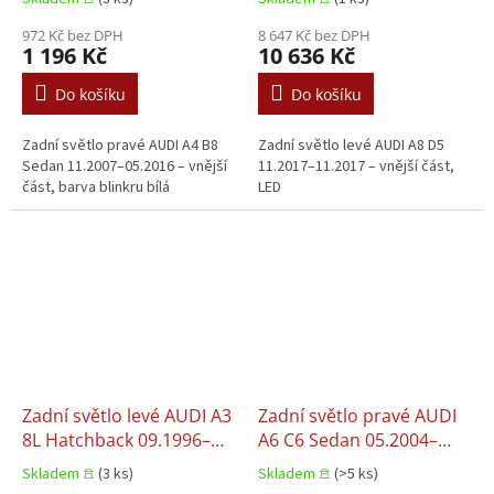
972 Kč bez DPH
8 647 Kč bez DPH
1 196 Kč
10 636 Kč
Do košíku
Do košíku
Zadní světlo pravé AUDI A4 B8
Zadní světlo levé AUDI A8 D5
Sedan 11.2007–05.2016 – vnější
11.2017–11.2017 – vnější část,
část, barva blinkru bílá
LED
Zadní světlo levé AUDI A3
Zadní světlo pravé AUDI
8L Hatchback 09.1996–
A6 C6 Sedan 05.2004–
12.1999
10.2008
Skladem 𖠿
(3 ks)
Skladem 𖠿
(>5 ks)