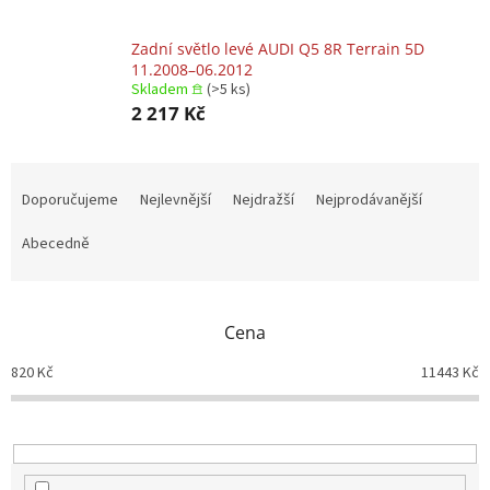
Zadní světlo levé AUDI Q5 8R Terrain 5D
11.2008–06.2012
Skladem 𖠿
(>5 ks)
2 217 Kč
Ř
a
Doporučujeme
Nejlevnější
Nejdražší
Nejprodávanější
z
e
Abecedně
n
í
p
Cena
r
o
820
Kč
11443
Kč
d
u
k
t
ů