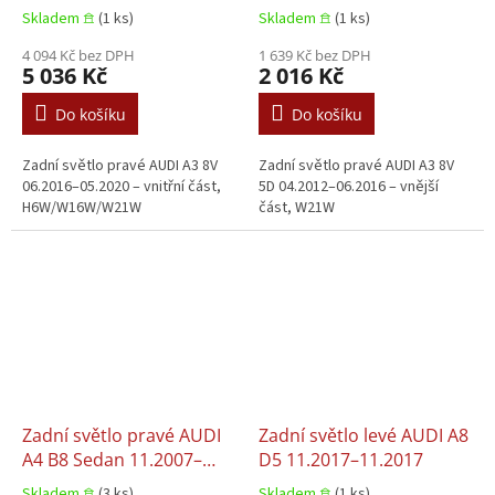
06.2016
Skladem 𖠿
(1 ks)
Skladem 𖠿
(1 ks)
4 094 Kč bez DPH
1 639 Kč bez DPH
5 036 Kč
2 016 Kč
Do košíku
Do košíku
Zadní světlo pravé AUDI A3 8V
Zadní světlo pravé AUDI A3 8V
06.2016–05.2020 – vnitřní část,
5D 04.2012–06.2016 – vnější
H6W/W16W/W21W
část, W21W
Zadní světlo pravé AUDI
Zadní světlo levé AUDI A8
A4 B8 Sedan 11.2007–
D5 11.2017–11.2017
05.2016
Skladem 𖠿
(3 ks)
Skladem 𖠿
(1 ks)