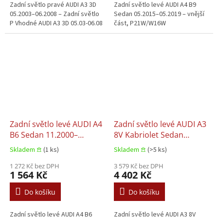
Zadní světlo pravé AUDI A3 3D
Zadní světlo levé AUDI A4 B9
05.2003–06.2008 – Zadní světlo
Sedan 05.2015–05.2019 – vnější
P Vhodné AUDI A3 3D 05.03-06.08
část, P21W/W16W
Zadní světlo levé AUDI A4
Zadní světlo levé AUDI A3
B6 Sedan 11.2000–
8V Kabriolet Sedan
12.2004
04.2012–06.2016
Skladem 𖠿
(1 ks)
Skladem 𖠿
(>5 ks)
1 272 Kč bez DPH
3 579 Kč bez DPH
1 564 Kč
4 402 Kč
Do košíku
Do košíku
Zadní světlo levé AUDI A4 B6
Zadní světlo levé AUDI A3 8V