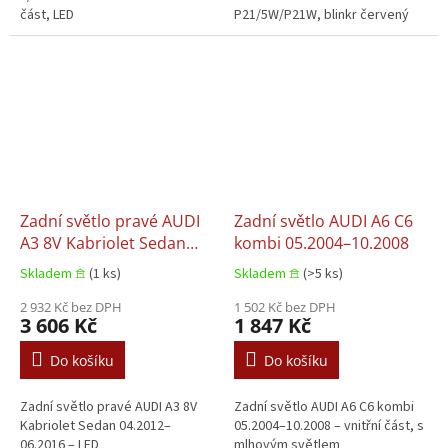
část, LED
P21/5W/P21W, blinkr červený
Zadní světlo pravé AUDI
Zadní světlo AUDI A6 C6
A3 8V Kabriolet Sedan
kombi 05.2004–10.2008
04.2012–06.2016
Skladem 𖠿
(1 ks)
Skladem 𖠿
(>5 ks)
2 932 Kč bez DPH
1 502 Kč bez DPH
3 606 Kč
1 847 Kč
Do košíku
Do košíku
Zadní světlo pravé AUDI A3 8V
Zadní světlo AUDI A6 C6 kombi
Kabriolet Sedan 04.2012–
05.2004–10.2008 – vnitřní část, s
06.2016 – LED
mlhovým světlem