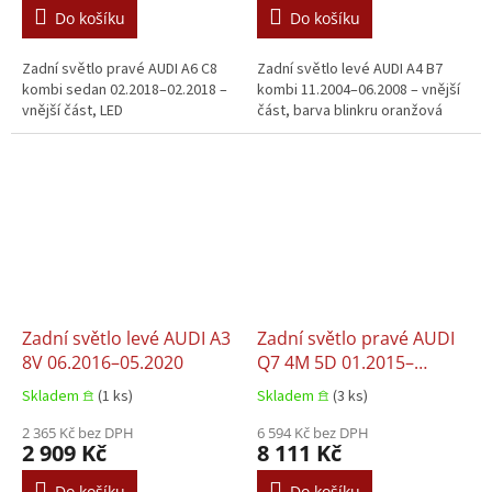
Do košíku
Do košíku
Zadní světlo pravé AUDI A6 C8
Zadní světlo levé AUDI A4 B7
kombi sedan 02.2018–02.2018 –
kombi 11.2004–06.2008 – vnější
vnější část, LED
část, barva blinkru oranžová
Zadní světlo levé AUDI A3
Zadní světlo pravé AUDI
8V 06.2016–05.2020
Q7 4M 5D 01.2015–
12.2019
Skladem 𖠿
(1 ks)
Skladem 𖠿
(3 ks)
2 365 Kč bez DPH
6 594 Kč bez DPH
2 909 Kč
8 111 Kč
Do košíku
Do košíku