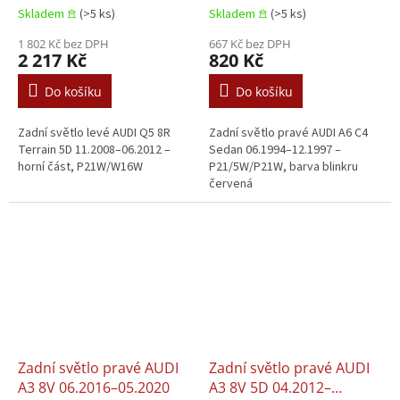
06.2012
12.1997
Skladem 𖠿
(>5 ks)
Skladem 𖠿
(>5 ks)
1 802 Kč bez DPH
667 Kč bez DPH
2 217 Kč
820 Kč
Do košíku
Do košíku
Zadní světlo levé AUDI Q5 8R
Zadní světlo pravé AUDI A6 C4
Terrain 5D 11.2008–06.2012 –
Sedan 06.1994–12.1997 –
horní část, P21W/W16W
P21/5W/P21W, barva blinkru
červená
Zadní světlo pravé AUDI
Zadní světlo pravé AUDI
A3 8V 06.2016–05.2020
A3 8V 5D 04.2012–