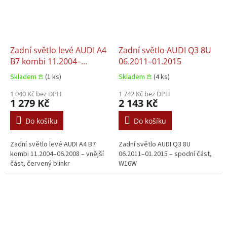
Zadní světlo levé AUDI A4
Zadní světlo AUDI Q3 8U
B7 kombi 11.2004–
06.2011–01.2015
06.2008
Skladem 𖠿
(1 ks)
Skladem 𖠿
(4 ks)
1 040 Kč bez DPH
1 742 Kč bez DPH
1 279 Kč
2 143 Kč
Do košíku
Do košíku
Zadní světlo levé AUDI A4 B7
Zadní světlo AUDI Q3 8U
kombi 11.2004–06.2008 – vnější
06.2011–01.2015 – spodní část,
část, červený blinkr
W16W