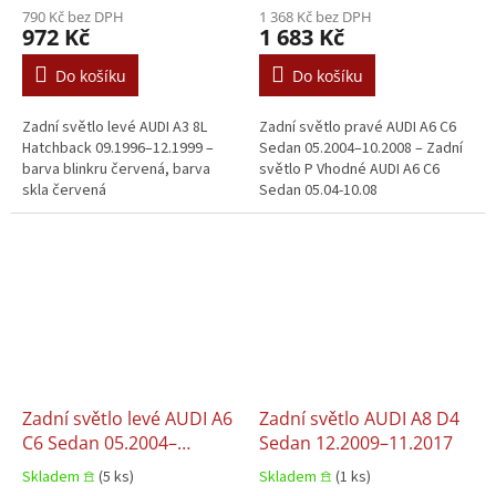
790 Kč bez DPH
1 368 Kč bez DPH
972 Kč
1 683 Kč
Do košíku
Do košíku
Zadní světlo levé AUDI A3 8L
Zadní světlo pravé AUDI A6 C6
Hatchback 09.1996–12.1999 –
Sedan 05.2004–10.2008 – Zadní
barva blinkru červená, barva
světlo P Vhodné AUDI A6 C6
skla červená
Sedan 05.04-10.08
Zadní světlo levé AUDI A6
Zadní světlo AUDI A8 D4
C6 Sedan 05.2004–
Sedan 12.2009–11.2017
10.2008
Skladem 𖠿
(5 ks)
Skladem 𖠿
(1 ks)