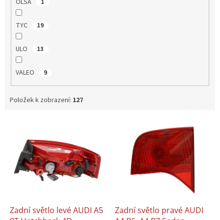
OLSA
1
TYC
19
ULO
13
VALEO
9
Položek k zobrazení:
127
V
ý
p
i
s
p
r
o
d
Zadní světlo levé AUDI A5
Zadní světlo pravé AUDI