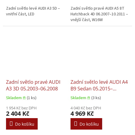
Zadní světlo levé AUDI A3 5D –
Zadní světlo pravé AUDI A5 8T
vnitřní část, LED
Hatchback 4D 06.2007–10.2011 –
vnější část, W16W
Zadní světlo pravé AUDI
Zadní světlo levé AUDI A4
A3 3D 05.2003–06.2008
B9 Sedan 05.2015–
05.2019
Skladem 𖠿
(1 ks)
Skladem 𖠿
(3 ks)
1 954 Kč bez DPH
4 040 Kč bez DPH
2 404 Kč
4 969 Kč
Do košíku
Do košíku