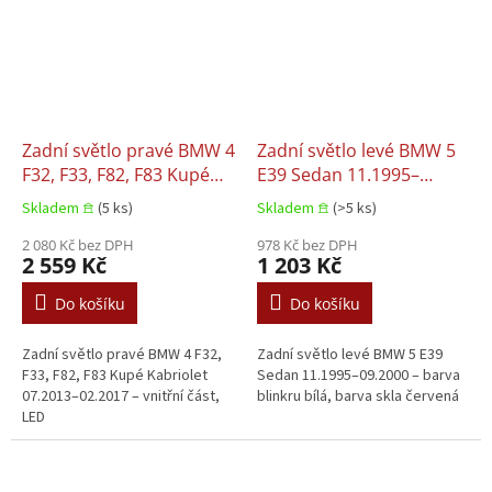
Zadní světlo pravé BMW 4
Zadní světlo levé BMW 5
F32, F33, F82, F83 Kupé
E39 Sedan 11.1995–
Kabriolet 07.2013–
09.2000
Skladem 𖠿
(5 ks)
Skladem 𖠿
(>5 ks)
02.2017
2 080 Kč bez DPH
978 Kč bez DPH
2 559 Kč
1 203 Kč
Do košíku
Do košíku
Zadní světlo pravé BMW 4 F32,
Zadní světlo levé BMW 5 E39
F33, F82, F83 Kupé Kabriolet
Sedan 11.1995–09.2000 – barva
07.2013–02.2017 – vnitřní část,
blinkru bílá, barva skla červená
LED