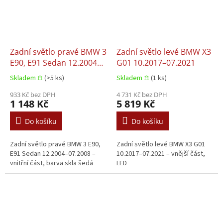
Zadní světlo pravé BMW 3
Zadní světlo levé BMW X3
E90, E91 Sedan 12.2004–
G01 10.2017–07.2021
07.2008
Skladem 𖠿
(>5 ks)
Skladem 𖠿
(1 ks)
933 Kč bez DPH
4 731 Kč bez DPH
1 148 Kč
5 819 Kč
Do košíku
Do košíku
Zadní světlo pravé BMW 3 E90,
Zadní světlo levé BMW X3 G01
E91 Sedan 12.2004–07.2008 –
10.2017–07.2021 – vnější část,
vnitřní část, barva skla šedá
LED