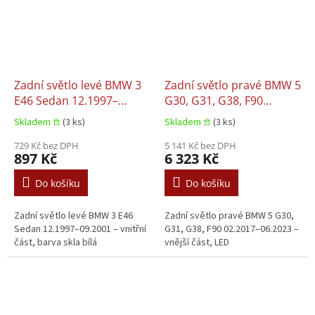
Zadní světlo levé BMW 3
Zadní světlo pravé BMW 5
E46 Sedan 12.1997–
G30, G31, G38, F90
09.2001
02.2017–06.2023
Skladem 𖠿
(3 ks)
Skladem 𖠿
(3 ks)
729 Kč bez DPH
5 141 Kč bez DPH
897 Kč
6 323 Kč
Do košíku
Do košíku
Zadní světlo levé BMW 3 E46
Zadní světlo pravé BMW 5 G30,
Sedan 12.1997–09.2001 – vnitřní
G31, G38, F90 02.2017–06.2023 –
část, barva skla bílá
vnější část, LED