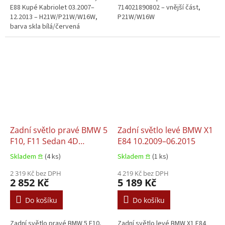
E88 Kupé Kabriolet 03.2007–
714021890802 – vnější část,
12.2013 – H21W/P21W/W16W,
P21W/W16W
barva skla bílá/červená
Zadní světlo pravé BMW 5
Zadní světlo levé BMW X1
F10, F11 Sedan 4D
E84 10.2009–06.2015
06.2013–02.2017
Skladem 𖠿
(4 ks)
Skladem 𖠿
(1 ks)
2 319 Kč bez DPH
4 219 Kč bez DPH
2 852 Kč
5 189 Kč
Do košíku
Do košíku
Zadní světlo pravé BMW 5 F10,
Zadní světlo levé BMW X1 E84