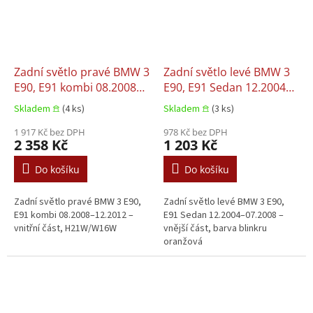
Zadní světlo pravé BMW 3
Zadní světlo levé BMW 3
E90, E91 kombi 08.2008–
E90, E91 Sedan 12.2004–
12.2012
07.2008
Skladem 𖠿
(4 ks)
Skladem 𖠿
(3 ks)
1 917 Kč bez DPH
978 Kč bez DPH
2 358 Kč
1 203 Kč
Do košíku
Do košíku
Zadní světlo pravé BMW 3 E90,
Zadní světlo levé BMW 3 E90,
E91 kombi 08.2008–12.2012 –
E91 Sedan 12.2004–07.2008 –
vnitřní část, H21W/W16W
vnější část, barva blinkru
oranžová