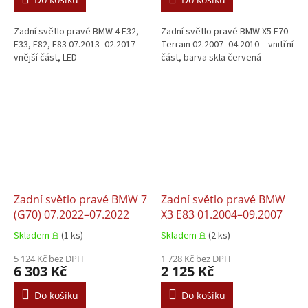
Zadní světlo pravé BMW 4 F32,
Zadní světlo pravé BMW X5 E70
F33, F82, F83 07.2013–02.2017 –
Terrain 02.2007–04.2010 – vnitřní
vnější část, LED
část, barva skla červená
Zadní světlo pravé BMW 7
Zadní světlo pravé BMW
(G70) 07.2022–07.2022
X3 E83 01.2004–09.2007
Skladem 𖠿
(1 ks)
Skladem 𖠿
(2 ks)
5 124 Kč bez DPH
1 728 Kč bez DPH
6 303 Kč
2 125 Kč
Do košíku
Do košíku