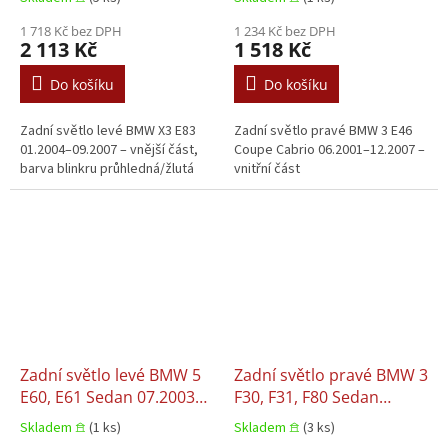
1 718 Kč bez DPH
1 234 Kč bez DPH
2 113 Kč
1 518 Kč
Do košíku
Do košíku
Zadní světlo levé BMW X3 E83
Zadní světlo pravé BMW 3 E46
01.2004–09.2007 – vnější část,
Coupe Cabrio 06.2001–12.2007 –
barva blinkru průhledná/žlutá
vnitřní část
Zadní světlo levé BMW 5
Zadní světlo pravé BMW 3
E60, E61 Sedan 07.2003–
F30, F31, F80 Sedan
02.2007
10.2011–05.2015
Skladem 𖠿
(1 ks)
Skladem 𖠿
(3 ks)