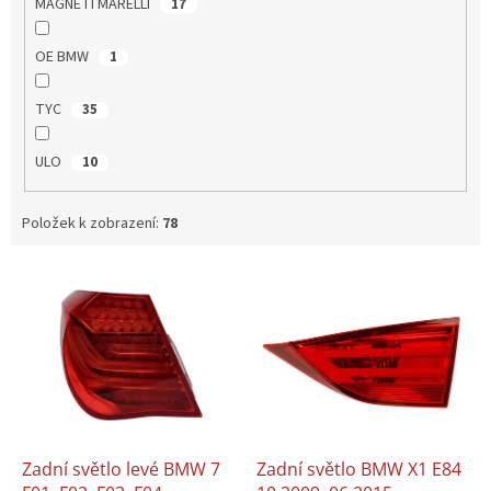
MAGNETI MARELLI
17
OE BMW
1
TYC
35
ULO
10
Položek k zobrazení:
78
V
ý
p
i
s
p
r
o
d
Zadní světlo levé BMW 7
Zadní světlo BMW X1 E84