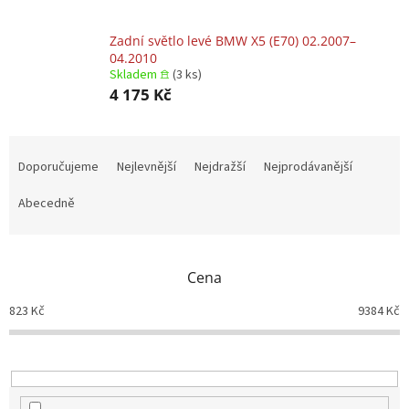
Zadní světlo levé BMW X5 (E70) 02.2007–
04.2010
Skladem 𖠿
(3 ks)
4 175 Kč
Ř
a
Doporučujeme
Nejlevnější
Nejdražší
Nejprodávanější
z
e
Abecedně
n
í
p
Cena
r
o
823
Kč
9384
Kč
d
u
k
t
ů