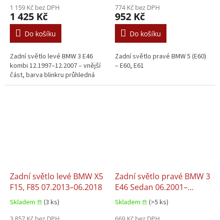
1 159 Kč bez DPH
774 Kč bez DPH
1 425 Kč
952 Kč
Do košíku
Do košíku
Zadní světlo levé BMW 3 E46
Zadní světlo pravé BMW 5 (E60)
kombi 12.1997–12.2007 – vnější
– E60, E61
část, barva blinkru průhledná
Zadní světlo levé BMW X5
Zadní světlo pravé BMW 3
F15, F85 07.2013–06.2018
E46 Sedan 06.2001–
12.2007
Skladem 𖠿
(3 ks)
Skladem 𖠿
(>5 ks)
3 857 Kč bez DPH
669 Kč bez DPH