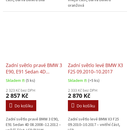
oranžová
Zadní světlo pravé BMW 3
Zadní světlo levé BMW X3
E90, E91 Sedan 4D
F25 09.2010–10.2017
08.2008–12.2012
Skladem 𖠿
(5 ks)
Skladem 𖠿
(>5 ks)
2 323 Kč bez DPH
2 333 Kč bez DPH
2 857 Kč
2 870 Kč
Do košíku
Do košíku
Zadní světlo pravé BMW 3 E90,
Zadní světlo levé BMW X3 F25
E91 Sedan 4D 08.2008–12.2012 –
09.2010–10.2017 – vnitřní část,