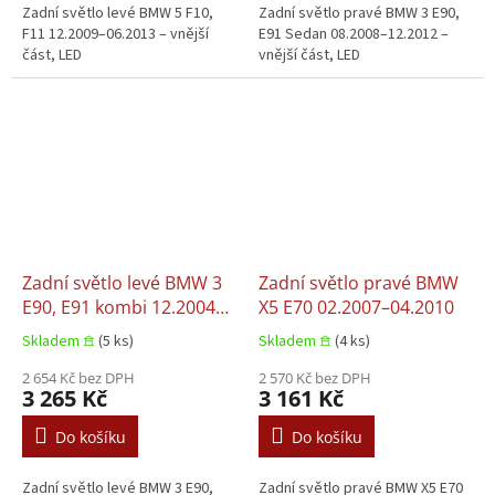
Zadní světlo levé BMW 5 F10,
Zadní světlo pravé BMW 3 E90,
F11 12.2009–06.2013 – vnější
E91 Sedan 08.2008–12.2012 –
část, LED
vnější část, LED
Zadní světlo levé BMW 3
Zadní světlo pravé BMW
E90, E91 kombi 12.2004–
X5 E70 02.2007–04.2010
07.2008
Skladem 𖠿
(5 ks)
Skladem 𖠿
(4 ks)
2 654 Kč bez DPH
2 570 Kč bez DPH
3 265 Kč
3 161 Kč
Do košíku
Do košíku
Zadní světlo levé BMW 3 E90,
Zadní světlo pravé BMW X5 E70