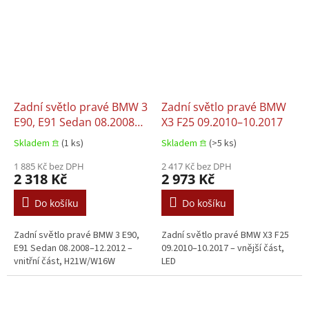
Zadní světlo pravé BMW 3
Zadní světlo pravé BMW
E90, E91 Sedan 08.2008–
X3 F25 09.2010–10.2017
12.2012
Skladem 𖠿
(1 ks)
Skladem 𖠿
(>5 ks)
1 885 Kč bez DPH
2 417 Kč bez DPH
2 318 Kč
2 973 Kč
Do košíku
Do košíku
Zadní světlo pravé BMW 3 E90,
Zadní světlo pravé BMW X3 F25
E91 Sedan 08.2008–12.2012 –
09.2010–10.2017 – vnější část,
vnitřní část, H21W/W16W
LED