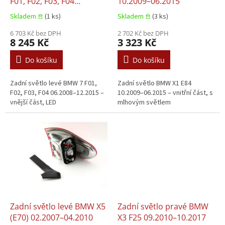
u
F01, F02, F03, F04
10.2009–06.2015
k
06.2008–12.2015
Skladem 𖠿
(1 ks)
Skladem 𖠿
(3 ks)
t
ů
6 703 Kč bez DPH
2 702 Kč bez DPH
8 245 Kč
3 323 Kč
Do košíku
Do košíku
Zadní světlo levé BMW 7 F01,
Zadní světlo BMW X1 E84
F02, F03, F04 06.2008–12.2015 –
10.2009–06.2015 – vnitřní část, s
vnější část, LED
mlhovým světlem
Zadní světlo levé BMW X5
Zadní světlo pravé BMW
(E70) 02.2007–04.2010
X3 F25 09.2010–10.2017