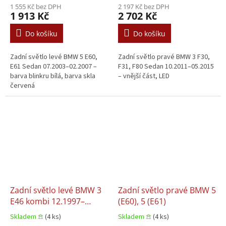
1 555 Kč bez DPH
2 197 Kč bez DPH
1 913 Kč
2 702 Kč
Do košíku
Do košíku
Zadní světlo levé BMW 5 E60,
Zadní světlo pravé BMW 3 F30,
E61 Sedan 07.2003–02.2007 –
F31, F80 Sedan 10.2011–05.2015
barva blinkru bílá, barva skla
– vnější část, LED
červená
Zadní světlo levé BMW 3
Zadní světlo pravé BMW 5
E46 kombi 12.1997–
(E60), 5 (E61)
12.2007
Skladem 𖠿
(4 ks)
Skladem 𖠿
(4 ks)