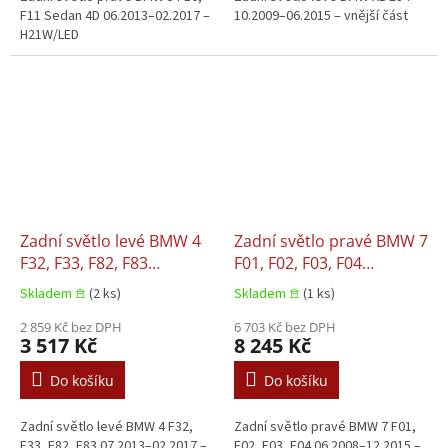
F11 Sedan 4D 06.2013–02.2017 –
10.2009–06.2015 – vnější část
H21W/LED
Zadní světlo levé BMW 4
Zadní světlo pravé BMW 7
F32, F33, F82, F83
F01, F02, F03, F04
07.2013–02.2017
06.2008–12.2015
Skladem 𖠿
(2 ks)
Skladem 𖠿
(1 ks)
2 859 Kč bez DPH
6 703 Kč bez DPH
3 517 Kč
8 245 Kč
Do košíku
Do košíku
Zadní světlo levé BMW 4 F32,
Zadní světlo pravé BMW 7 F01,
F33, F82, F83 07.2013–02.2017 –
F02, F03, F04 06.2008–12.2015 –