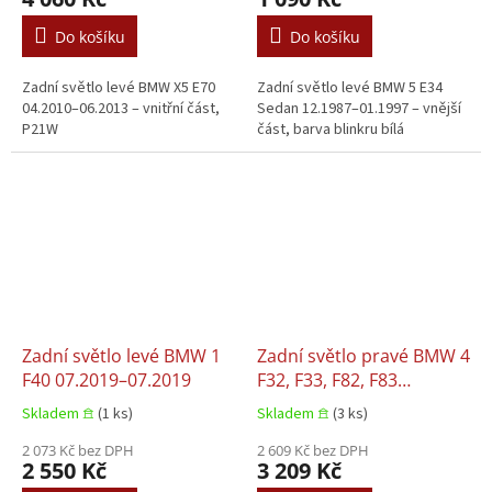
Do košíku
Do košíku
Zadní světlo levé BMW X5 E70
Zadní světlo levé BMW 5 E34
04.2010–06.2013 – vnitřní část,
Sedan 12.1987–01.1997 – vnější
P21W
část, barva blinkru bílá
Zadní světlo levé BMW 1
Zadní světlo pravé BMW 4
F40 07.2019–07.2019
F32, F33, F82, F83
02.2017–02.2017
Skladem 𖠿
(1 ks)
Skladem 𖠿
(3 ks)
2 073 Kč bez DPH
2 609 Kč bez DPH
2 550 Kč
3 209 Kč