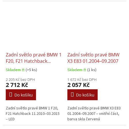
Zadní světlo pravé BMW 1
Zadní světlo pravé BMW
F20, F21 Hatchback
X3 E83 01.2004–09.2007
11.2010–03.2015
Skladem 𖠿
(>5 ks)
Skladem 𖠿
(1 ks)
2 205 Kč bez DPH
1 672 Kč bez DPH
2 712 Kč
2 057 Kč
Do košíku
Do košíku
Zadní světlo pravé BMW 1 F20,
Zadní světlo pravé BMW X3 E83
F21 Hatchback 11.2010–03.2015
01.2004–09.2007 – vnitřní část,
– LED
barva skla červená