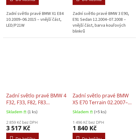
Zadní světlo pravé BMW X1 E84
Zadní světlo pravé BMW 3 E90,
10.2009–06.2015 – vnější část,
E91 Sedan 12.2004–07.2008 –
LED/P21W
vnější část, barva kouřových
blinkrů
Zadní světlo pravé BMW 4
Zadní světlo pravé BMW
F32, F33, F82, F83
X5 E70 Terrain 02.2007–
07.2013–02.2017
04.2010
Skladem 𖠿
(1 ks)
Skladem 𖠿
(>5 ks)
2 859 Kč bez DPH
1 496 Kč bez DPH
3 517 Kč
1 840 Kč
Do košíku
Do košíku