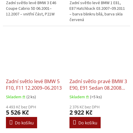
Zadní světlo levé BMW 3 E46
Zadní světlo levé BMW 1 E81,
Coupe Cabrio 5D 06.2001–
E87 Hatchback 03.2007–09.2011
12.2007 – vnitřní část, P21W
– barva blinkru bílá, barva skla
červená
Zadní světlo levé BMW 5
Zadní světlo pravé BMW 3
F10, F11 12.2009–06.2013
E90, E91 Sedan 08.2008–
12.2012
Skladem 𖠿
(2 ks)
Skladem 𖠿
(>5 ks)
4 493 Kč bez DPH
2 376 Kč bez DPH
5 526 Kč
2 922 Kč
Do košíku
Do košíku