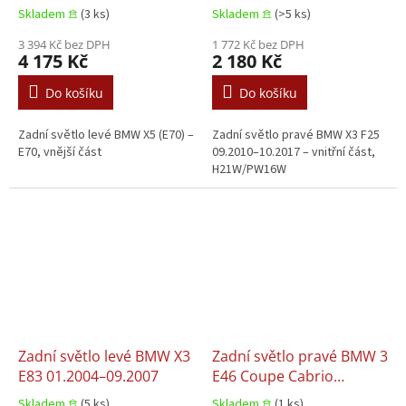
Skladem 𖠿
(3 ks)
Skladem 𖠿
(>5 ks)
3 394 Kč bez DPH
1 772 Kč bez DPH
4 175 Kč
2 180 Kč
Do košíku
Do košíku
Zadní světlo levé BMW X5 (E70) –
Zadní světlo pravé BMW X3 F25
E70, vnější část
09.2010–10.2017 – vnitřní část,
H21W/PW16W
Zadní světlo levé BMW X3
Zadní světlo pravé BMW 3
E83 01.2004–09.2007
E46 Coupe Cabrio
06.2001–12.2007
Skladem 𖠿
(5 ks)
Skladem 𖠿
(1 ks)