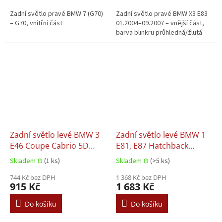
Zadní světlo pravé BMW 7 (G70)
Zadní světlo pravé BMW X3 E83
– G70, vnitřní část
01.2004–09.2007 – vnější část,
barva blinkru průhledná/žlutá
Zadní světlo levé BMW 3
Zadní světlo levé BMW 1
E46 Coupe Cabrio 5D
E81, E87 Hatchback
06.2001–12.2007
03.2007–09.2011
Skladem 𖠿
(1 ks)
Skladem 𖠿
(>5 ks)
744 Kč bez DPH
1 368 Kč bez DPH
915 Kč
1 683 Kč
Do košíku
Do košíku