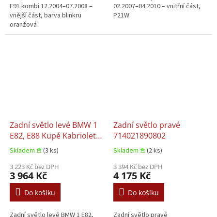
E91 kombi 12.2004–07.2008 –
02.2007–04.2010 – vnitřní část,
vnější část, barva blinkru
P21W
oranžová
Zadní světlo levé BMW 1
Zadní světlo pravé
E82, E88 Kupé Kabriolet
714021890802
03.2007–12.2013
Skladem 𖠿
(3 ks)
Skladem 𖠿
(2 ks)
3 223 Kč bez DPH
3 394 Kč bez DPH
3 964 Kč
4 175 Kč
Do košíku
Do košíku
Zadní světlo levé BMW 1 E82,
Zadní světlo pravé