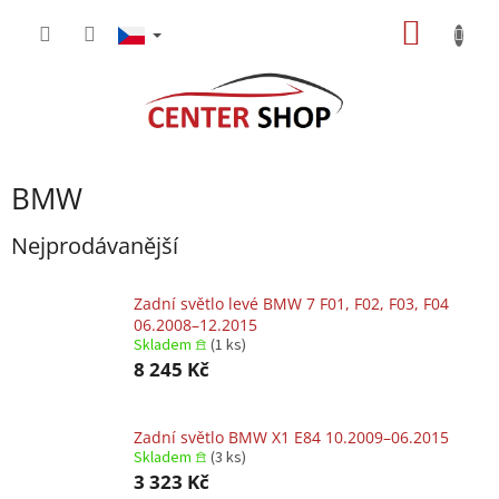
Přejít
NÁKUP
na
obsah
KOŠÍK
BMW
Nejprodávanější
Zadní světlo levé BMW 7 F01, F02, F03, F04
06.2008–12.2015
Skladem 𖠿
(1 ks)
8 245 Kč
Zadní světlo BMW X1 E84 10.2009–06.2015
Skladem 𖠿
(3 ks)
3 323 Kč