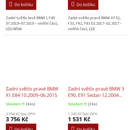
Do košíku
Do košíku
Zadní světlo levé BMW 1 F40
Zadní světlo pravé BMW 4 F32,
07.2019–07.2019 – vnitřní část,
F33, F82, F83 02.2017–02.2017 –
LED/W5W
vnitřní část, LED
Zadní světlo pravé BMW
Zadní světlo pravé BMW 3
X1 E84 10.2009–06.2015
E90, E91 Sedan 12.2004–
07.2008
Skladem 𖠿
(4 ks)
Skladem 𖠿
(3 ks)
3 054 Kč bez DPH
1 245 Kč bez DPH
3 756 Kč
1 531 Kč
Do košíku
Do košíku