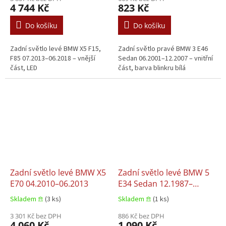
4 744 Kč
823 Kč
Do košíku
Do košíku
Zadní světlo levé BMW X5 F15,
Zadní světlo pravé BMW 3 E46
F85 07.2013–06.2018 – vnější
Sedan 06.2001–12.2007 – vnitřní
část, LED
část, barva blinkru bílá
Zadní světlo levé BMW X5
Zadní světlo levé BMW 5
E70 04.2010–06.2013
E34 Sedan 12.1987–
01.1997
Skladem 𖠿
(3 ks)
Skladem 𖠿
(1 ks)
3 301 Kč bez DPH
886 Kč bez DPH
4 060 Kč
1 090 Kč