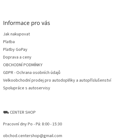
Z
á
p
a
Informace pro vás
t
Jak nakupovat
í
Platba
Platby GoPay
Doprava a ceny
OBCHODNÍ PODMÍNKY
GDPR - Ochrana osobních údajů
Velkoobchodní prodej pro autodoplňky a autopříslušenství
Spolupráce s autoservisy
⛟ CENTER SHOP
Pracovní dny Po - Pá: 8:00 - 15:30
obchod.centershop@gmail.com