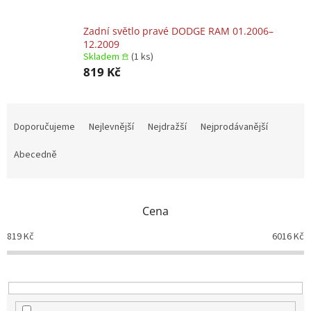
Zadní světlo pravé DODGE RAM 01.2006–
12.2009
Skladem 𖠿
(1 ks)
819 Kč
Ř
a
Doporučujeme
Nejlevnější
Nejdražší
Nejprodávanější
z
e
Abecedně
n
í
p
Cena
r
o
819
Kč
6016
Kč
d
u
k
t
ů