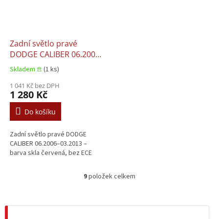
Zadní světlo pravé
DODGE CALIBER 06.2006–
03.2013
Skladem 𖠿
(1 ks)
1 041 Kč bez DPH
1 280 Kč
Do košíku
Zadní světlo pravé DODGE
CALIBER 06.2006–03.2013 –
barva skla červená, bez ECE
9
položek celkem
O
v
l
á
d