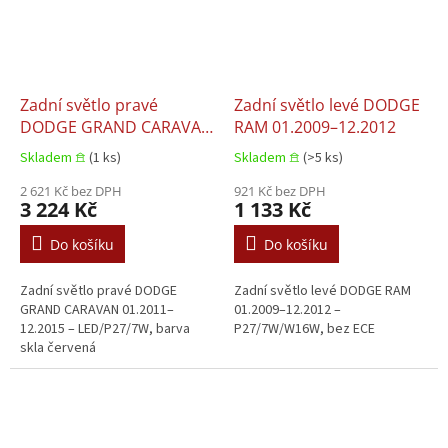
Zadní světlo pravé
Zadní světlo levé DODGE
DODGE GRAND CARAVAN
RAM 01.2009–12.2012
01.2011–12.2015
Skladem 𖠿
(1 ks)
Skladem 𖠿
(>5 ks)
2 621 Kč bez DPH
921 Kč bez DPH
3 224 Kč
1 133 Kč
Do košíku
Do košíku
Zadní světlo pravé DODGE
Zadní světlo levé DODGE RAM
GRAND CARAVAN 01.2011–
01.2009–12.2012 –
12.2015 – LED/P27/7W, barva
P27/7W/W16W, bez ECE
skla červená