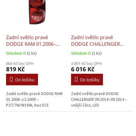
Zadní světlo pravé
Zadní světlo pravé
DODGE RAM 01.2006–
DODGE CHALLENGER
12.2009
09.2014–09.2014
Skladem 𖠿
(1 ks)
Skladem 𖠿
(1 ks)
666 Kč bez DPH
4 891 Kč bez DPH
819 Kč
6 016 Kč
Do košíku
Do košíku
Zadní světlo pravé DODGE RAM
Zadní světlo pravé DODGE
01.2006–12.2009 –
CHALLENGER 09.2014–09.2014 –
P27/7W/W16W, bez ECE
vnější část, LED