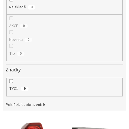
Na skladě
9
AKCE
0
Novinka
0
Tip
0
Značky
TYC1
9
Položek k zobrazení:
9
V
ý