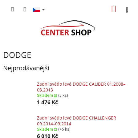
Přejít
NÁKUP
na
obsah
KOŠÍK
DODGE
Nejprodávanější
Zadní světlo levé DODGE CALIBER 01.2008–
03.2013
Skladem 𖠿
(5 ks)
1 476 Kč
Zadní světlo levé DODGE CHALLENGER
09.2014–09.2014
Skladem 𖠿
(>5 ks)
6 010 Kč