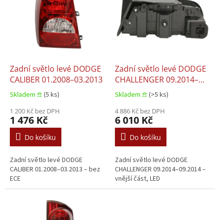
p
i
s
p
r
o
d
Zadní světlo levé DODGE
Zadní světlo levé DODGE
u
CALIBER 01.2008–03.2013
CHALLENGER 09.2014–
k
09.2014
Skladem 𖠿
(5 ks)
Skladem 𖠿
(>5 ks)
t
ů
1 200 Kč bez DPH
4 886 Kč bez DPH
1 476 Kč
6 010 Kč
Do košíku
Do košíku
Zadní světlo levé DODGE
Zadní světlo levé DODGE
CALIBER 01.2008–03.2013 – bez
CHALLENGER 09.2014–09.2014 –
ECE
vnější část, LED