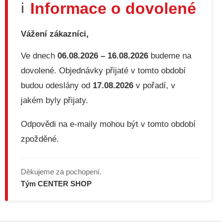
Informace o dovolené
ℹ️
a
c
í
Vážení zákazníci,
p
r
v
Ve dnech
06.08.2026 – 16.08.2026
budeme na
k
dovolené. Objednávky přijaté v tomto období
y
v
budou odeslány od
17.08.2026
v pořadí, v
ý
jakém byly přijaty.
p
i
s
Odpovědi na e-maily mohou být v tomto období
u
zpožděné.
Děkujeme za pochopení.
Tým CENTER SHOP