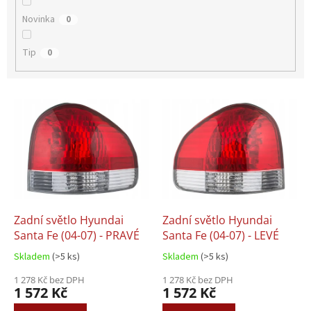
Novinka
0
Tip
0
V
ý
p
i
s
p
r
o
d
Zadní světlo Hyundai
Zadní světlo Hyundai
u
Santa Fe (04-07) - PRAVÉ
Santa Fe (04-07) - LEVÉ
k
Skladem
(>5 ks)
Skladem
(>5 ks)
t
ů
1 278 Kč bez DPH
1 278 Kč bez DPH
1 572 Kč
1 572 Kč