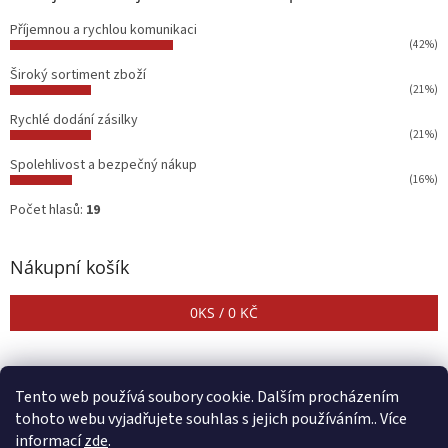
Příjemnou a rychlou komunikaci
(42%)
Široký sortiment zboží
(21%)
Rychlé dodání zásilky
(21%)
Spolehlivost a bezpečný nákup
(16%)
Počet hlasů:
19
Nákupní košík
0
KS /
0 KČ
Tento web používá soubory cookie. Dalším procházením
tohoto webu vyjadřujete souhlas s jejich používáním.. Více
informací
zde
.