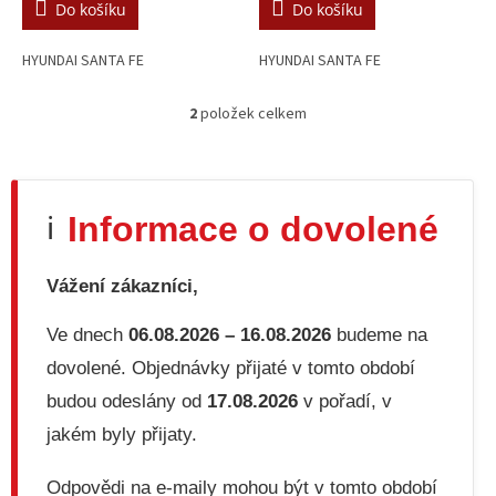
Do košíku
Do košíku
HYUNDAI SANTA FE
HYUNDAI SANTA FE
2
položek celkem
O
v
l
á
d
Informace o dovolené
ℹ️
a
c
í
Vážení zákazníci,
p
r
v
Ve dnech
06.08.2026 – 16.08.2026
budeme na
k
dovolené. Objednávky přijaté v tomto období
y
v
budou odeslány od
17.08.2026
v pořadí, v
ý
jakém byly přijaty.
p
i
s
Odpovědi na e-maily mohou být v tomto období