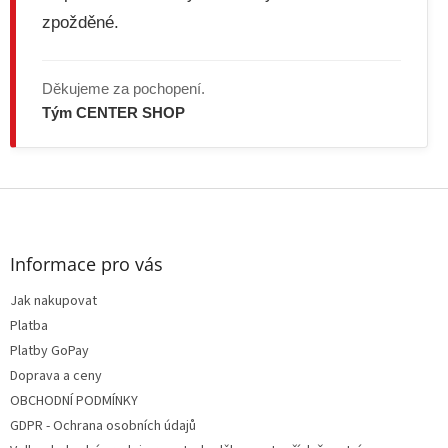
u
zpožděné.
Děkujeme za pochopení.
Tým CENTER SHOP
Z
á
p
a
Informace pro vás
t
Jak nakupovat
í
Platba
Platby GoPay
Doprava a ceny
OBCHODNÍ PODMÍNKY
GDPR - Ochrana osobních údajů