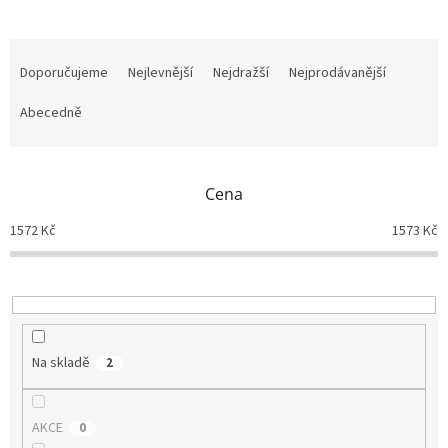
Ř
a
Doporučujeme
Nejlevnější
Nejdražší
Nejprodávanější
z
e
Abecedně
n
í
p
Cena
r
o
1572
Kč
1573
Kč
d
u
k
t
ů
Na skladě
2
AKCE
0