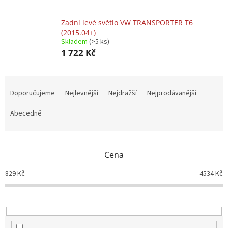
Zadní levé světlo VW TRANSPORTER T6
(2015.04+)
Skladem
(>5 ks)
1 722 Kč
Ř
a
Doporučujeme
Nejlevnější
Nejdražší
Nejprodávanější
z
e
Abecedně
n
í
p
Cena
r
o
829
Kč
4534
Kč
d
u
k
t
ů