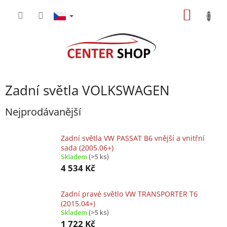
Přejít
NÁKUP
na
obsah
KOŠÍK
Zadní světla VOLKSWAGEN
Nejprodávanější
Zadní světla VW PASSAT B6 vnější a vnitřní
sada (2005.06+)
Skladem
(>5 ks)
4 534 Kč
Zadní pravé světlo VW TRANSPORTER T6
(2015.04+)
Skladem
(>5 ks)
1 722 Kč