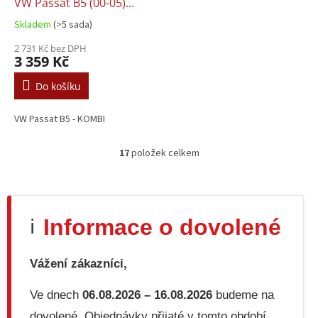
VW Passat B5 (00-05)
KOMBI L+P DEPO
Skladem
(>5 sada)
2 731 Kč bez DPH
3 359 Kč
Do košíku
VW Passat B5 - KOMBI
17
položek celkem
O
v
l
á
d
Informace o dovolené
ℹ️
a
c
í
Vážení zákazníci,
p
r
v
Ve dnech
06.08.2026 – 16.08.2026
budeme na
k
dovolené. Objednávky přijaté v tomto období