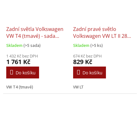
Zadní světla Volkswagen
Zadní pravé světlo
VW T4 (tmavé) - sada
Volkswagen VW LT II 28
DEPO
32 35 46 (96-07)
Skladem
(>5 sada)
Skladem
(>5 ks)
1 432 Kč bez DPH
674 Kč bez DPH
1 761 Kč
829 Kč
Do košíku
Do košíku
VW T4 (tmavé)
VW LT