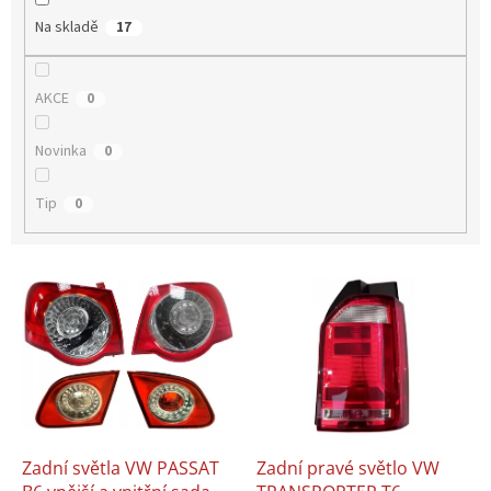
Na skladě
17
AKCE
0
Novinka
0
Tip
0
V
ý
p
i
s
p
r
o
d
Zadní světla VW PASSAT
Zadní pravé světlo VW