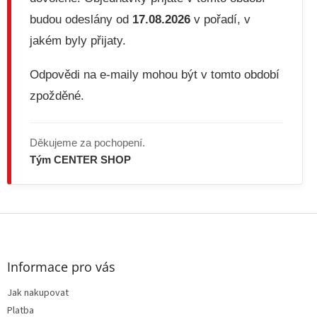
y
v
budou odeslány od
17.08.2026
v pořadí, v
ý
jakém byly přijaty.
p
i
s
Odpovědi na e-maily mohou být v tomto období
u
zpožděné.
Děkujeme za pochopení.
Tým CENTER SHOP
Z
á
p
a
Informace pro vás
t
Jak nakupovat
í
Platba