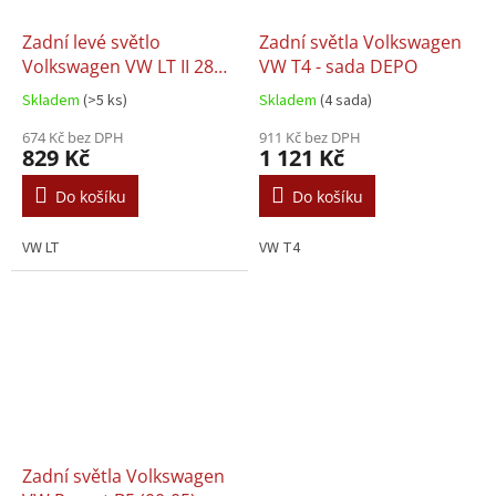
Zadní levé světlo
Zadní světla Volkswagen
Volkswagen VW LT II 28
VW T4 - sada DEPO
32 35 46 (96-07)
Skladem
(>5 ks)
Skladem
(4 sada)
674 Kč bez DPH
911 Kč bez DPH
829 Kč
1 121 Kč
Do košíku
Do košíku
VW LT
VW T4
Zadní světla Volkswagen