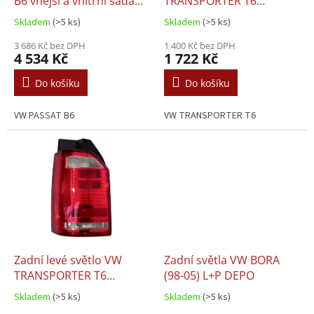
u
B6 vnější a vnitřní sada
TRANSPORTER T6
k
(2005.06+)
(2015.04+)
Skladem
(>5 ks)
Skladem
(>5 ks)
t
ů
3 686 Kč bez DPH
1 400 Kč bez DPH
4 534 Kč
1 722 Kč
Do košíku
Do košíku
VW PASSAT B6
VW TRANSPORTER T6
Zadní levé světlo VW
Zadní světla VW BORA
TRANSPORTER T6
(98-05) L+P DEPO
(2015.04+)
Skladem
(>5 ks)
Skladem
(>5 ks)