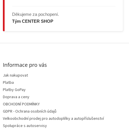
Děkujeme za pochopení.
Tým CENTER SHOP
Z
á
p
a
Informace pro vás
t
Jak nakupovat
í
Platba
Platby GoPay
Doprava a ceny
OBCHODNÍ PODMÍNKY
GDPR - Ochrana osobních údajů
Velkoobchodní prodej pro autodoplňky a autopříslušenství
Spolupráce s autoservisy