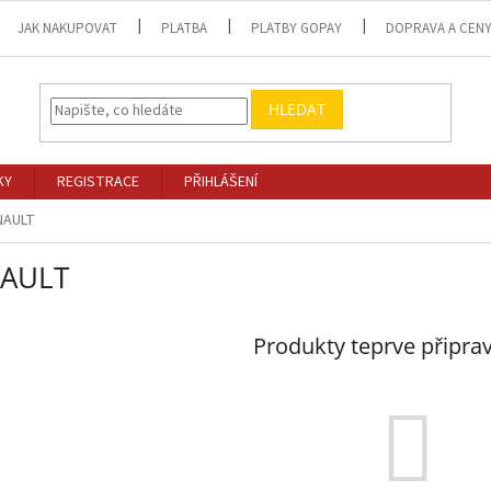
JAK NAKUPOVAT
PLATBA
PLATBY GOPAY
DOPRAVA A CEN
HLEDAT
KY
REGISTRACE
PŘIHLÁŠENÍ
NAULT
AULT
Produkty teprve připra