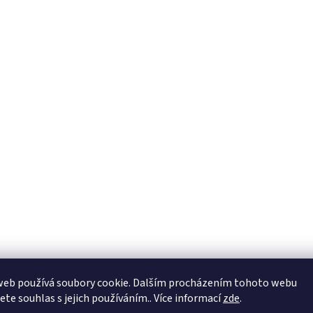
web používá soubory cookie. Dalším procházením tohoto webu
jete souhlas s jejich používáním.. Více informací
zde
.