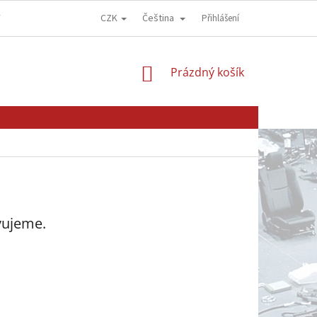
CZK
Čeština
Y
OBCHODNÍ PODMÍNKY
GDPR - OCHRANA OSOBNÍCH ÚDAJŮ
Přihlášení
NÁKUPNÍ
Prázdný košík
KOŠÍK
vujeme.