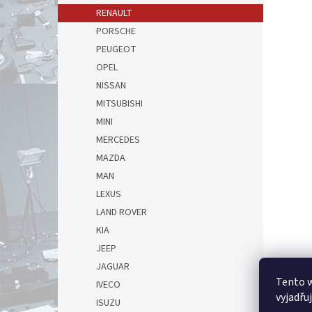
RENAULT
PORSCHE
PEUGEOT
OPEL
NISSAN
MITSUBISHI
MINI
MERCEDES
MAZDA
MAN
LEXUS
LAND ROVER
KIA
JEEP
JAGUAR
Tento 
IVECO
vyjadřu
ISUZU