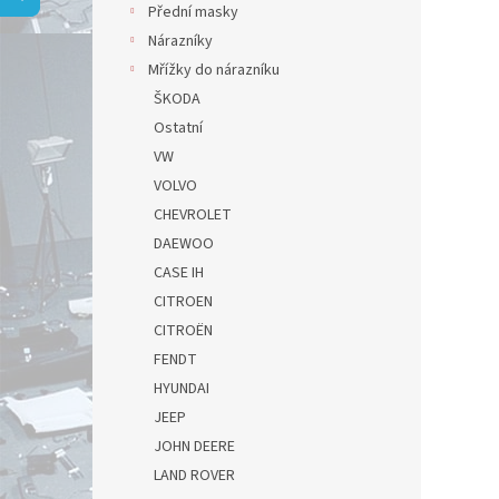
a
Přední masky
n
Nárazníky
e
Mřížky do nárazníku
l
ŠKODA
Ostatní
VW
VOLVO
CHEVROLET
DAEWOO
CASE IH
CITROEN
CITROËN
FENDT
HYUNDAI
JEEP
JOHN DEERE
LAND ROVER