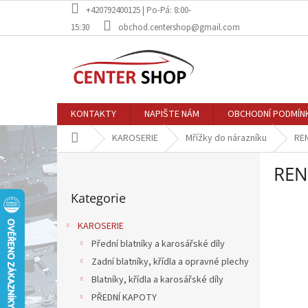
Přejít
+420792400125 | Po-Pá: 8:00-
na
15:30
obchod.centershop@gmail.com
obsah
KONTAKTY
NAPIŠTE NÁM
OBCHODNÍ PODMÍN
Domů
KAROSERIE
Mřížky do nárazníku
RE
P
REN
o
Přeskočit
s
Kategorie
kategorie
t
r
KAROSERIE
a
Přední blatníky a karosářské díly
n
Zadní blatníky, křídla a opravné plechy
n
í
Blatníky, křídla a karosářské díly
p
PŘEDNÍ KAPOTY