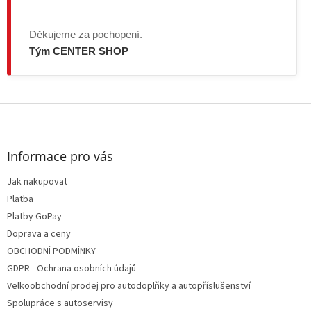
Děkujeme za pochopení.
Tým CENTER SHOP
Z
á
p
a
Informace pro vás
t
Jak nakupovat
í
Platba
Platby GoPay
Doprava a ceny
OBCHODNÍ PODMÍNKY
GDPR - Ochrana osobních údajů
Velkoobchodní prodej pro autodoplňky a autopříslušenství
Spolupráce s autoservisy