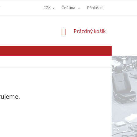
CZK
Čeština
Y
OBCHODNÍ PODMÍNKY
GDPR - OCHRANA OSOBNÍCH ÚDAJŮ
Přihlášení
NÁKUPNÍ
Prázdný košík
KOŠÍK
vujeme.