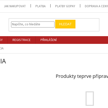
JAK NAKUPOVAT
PLATBA
PLATBY GOPAY
DOPRAVA A CEN
HLEDAT
KY
REGISTRACE
PŘIHLÁŠENÍ
CIA
IA
Produkty teprve připra