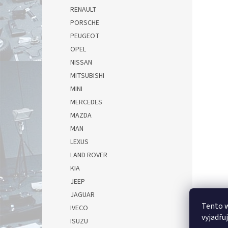
RENAULT
PORSCHE
PEUGEOT
OPEL
NISSAN
MITSUBISHI
MINI
MERCEDES
MAZDA
MAN
LEXUS
LAND ROVER
KIA
JEEP
JAGUAR
Tento 
IVECO
vyjadřu
ISUZU