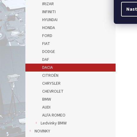
IRIZAR
Nast
INFINITI
HYUNDAI
HONDA
FORD
FIAT
DODGE
DAF
DACIA
CITROËN
CHRYSLER
CHEVROLET
BMW
AUDI
ALFA ROMEO
Ledvinky BMW
NOVINKY