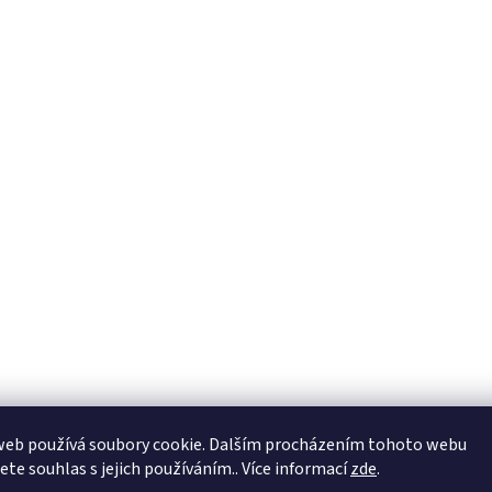
web používá soubory cookie. Dalším procházením tohoto webu
jete souhlas s jejich používáním.. Více informací
zde
.