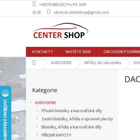
Přejít
+420792400125 | Po-Pá: 8:00-
na
15:30
obchod.centershop@gmail.com
obsah
KONTAKTY
NAPIŠTE NÁM
OBCHODNÍ PODMÍN
Domů
KAROSERIE
Mřížky do nárazníku
DA
P
DAC
o
Přeskočit
s
Kategorie
kategorie
t
r
KAROSERIE
a
Přední blatníky a karosářské díly
n
Zadní blatníky, křídla a opravné plechy
n
í
Blatníky, křídla a karosářské díly
p
PŘEDNÍ KAPOTY