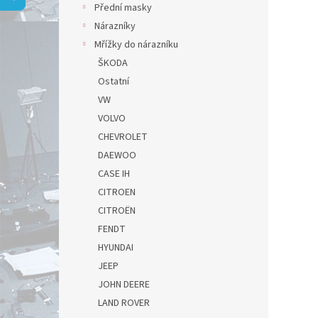
a
Přední masky
n
Nárazníky
e
Mřížky do nárazníku
l
ŠKODA
Ostatní
VW
VOLVO
CHEVROLET
DAEWOO
CASE IH
CITROEN
CITROËN
FENDT
HYUNDAI
JEEP
JOHN DEERE
LAND ROVER